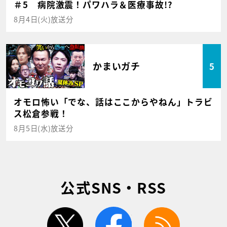
＃5 病院激震！パワハラ＆医療事故!?
8月4日(火)放送分
かまいガチ
5
オモロ怖い「でな、話はここからやねん」トラビ
ス松倉参戦！
8月5日(水)放送分
公式SNS・RSS
twitter
facebook
rss