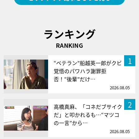
ランキング
RANKING
1
“ベテラン”船越英一郎がクビ
覚悟のパワハラ謝罪拒
否！“後輩”だけ…
2026.08.05
2
高橋真麻、「コネだブサイク
だ」と叩かれるも…“マツコ
の一言”から…
2026.08.05