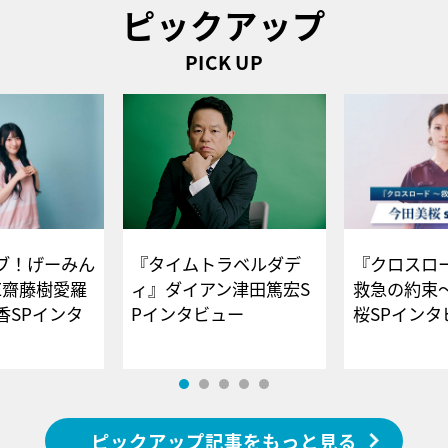
ピックアップ
PICK UP
ブ！げーみん
『タイムトラベルダデ
『クロスロー
E齋藤樹愛羅
ィ』ダイアン津田篤宏S
救急の約束
香SPインタ
Pインタビュー
桜SPイ
ピックアップ記事をもっと見る