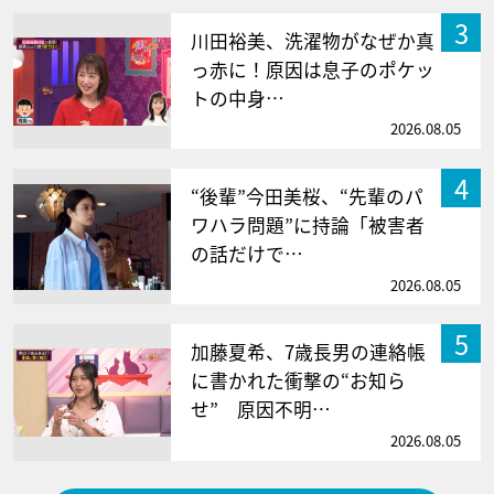
3
川田裕美、洗濯物がなぜか真
っ赤に！原因は息子のポケッ
トの中身…
2026.08.05
4
“後輩”今田美桜、“先輩のパ
ワハラ問題”に持論「被害者
の話だけで…
2026.08.05
5
加藤夏希、7歳長男の連絡帳
に書かれた衝撃の“お知ら
せ” 原因不明…
2026.08.05