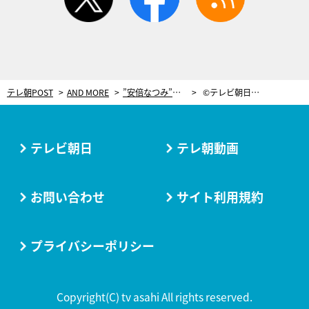
テレ朝POST
AND MORE
”安倍なつみ”から名付けられた少女がハロプロと共演するまで＜阿部菜々実＞
©テレビ朝日／テレ朝POST
テレビ朝日
テレ朝動画
お問い合わせ
サイト利用規約
プライバシーポリシー
Copyright(C) tv asahi All rights reserved.