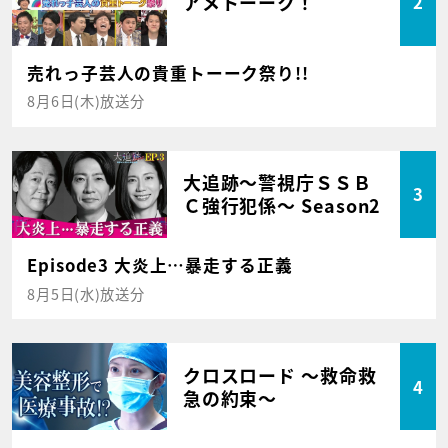
アメトーーク！
2
売れっ子芸人の貴重トーーク祭り!!
8月6日(木)放送分
大追跡～警視庁ＳＳＢ
3
Ｃ強行犯係～ Season2
Episode3 大炎上…暴走する正義
8月5日(水)放送分
クロスロード ～救命救
4
急の約束～