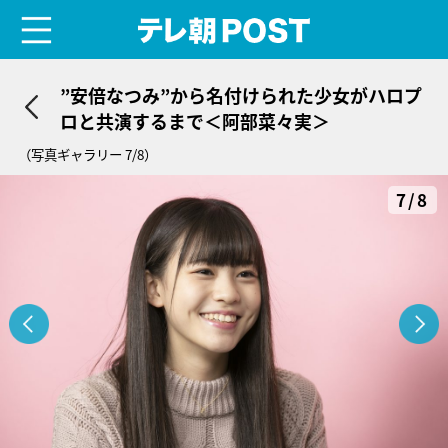
menu
テレ朝POST
”安倍なつみ”から名付けられた少女がハロプ
ロと共演するまで＜阿部菜々実＞
（写真ギャラリー 7/8）
7/8