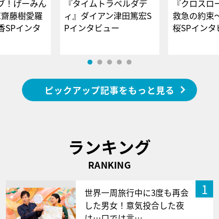
ブ！げーみん
『タイムトラベルダデ
『クロスロー
E齋藤樹愛羅
ィ』ダイアン津田篤宏S
救急の約束
香SPインタ
Pインタビュー
桜SPイ
ピックアップ記事をもっと見る
ランキング
RANKING
1
世界一周旅行中に3度も再会
した男女！意気投合した夜
は…口では言…