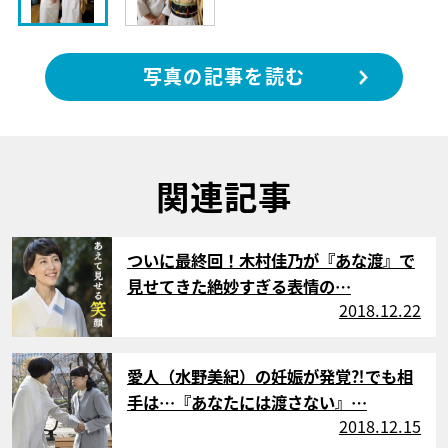
写真の記事を読む
関連記事
サムネイル
ついに最終回！木村佳乃が『あな渡』で
見せてきた絶妙すぎる表情の…
2018.12.22
サムネイル
愛人（水野美紀）の妊娠が発覚⁈でも相
手は…『あなたには渡さない』…
2018.12.15