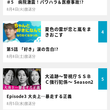
＃5 病院激震！パワハラ＆医療事故!?
8月4日(火)放送分
夏色の雲が恋と嵐をま
4
きおこす
第5話 「好き」涙の告白!?
8月8日(土)放送分
大追跡～警視庁ＳＳＢ
5
Ｃ強行犯係～ Season2
Episode3 大炎上…暴走する正義
8月5日(水)放送分