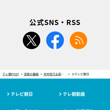
公式SNS・RSS
twitter
facebook
rss
テレ朝POST
深夜の番組
木村佳乃＆萩原聖人『あな渡』撮了！まさかのタイミングで噛んだスタッフにズッコケ
©テレビ朝日
テレビ朝日
テレ朝動画