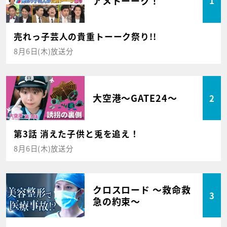
アメトーーク！
1
売れっ子芸人の貴重トーーク祭り!!
8月6日(木)放送分
大空港～GATE24～
2
第3話 消えた子供と兎を追え！
8月6日(木)放送分
クロスロード ～救命救
3
急の約束～