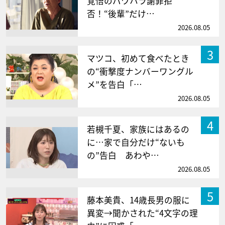
覚悟のパワハラ謝罪拒
否！“後輩”だけ…
2026.08.05
3
マツコ、初めて食べたとき
の“衝撃度ナンバーワングル
メ”を告白「…
2026.08.05
4
若槻千夏、家族にはあるの
に…家で自分だけ“ないも
の”告白 あわや…
2026.08.05
5
藤本美貴、14歳長男の服に
異変→聞かされた“4文字の理