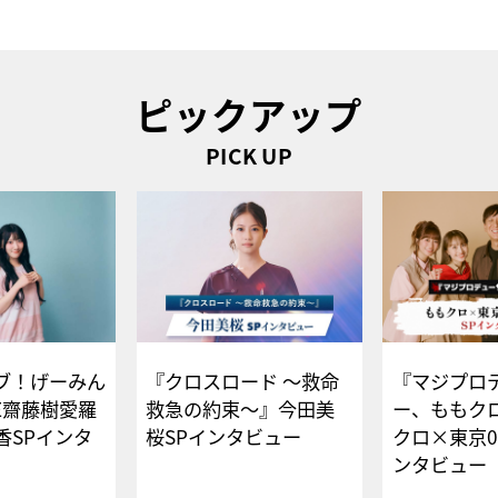
ピックアップ
PICK UP
ブ！げーみん
『クロスロード ～救命
『マジプロ
E齋藤樹愛羅
救急の約束～』今田美
ー、ももク
香SPインタ
桜SPインタビュー
クロ×東京0
ンタビュー