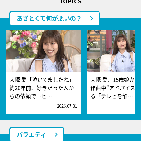
TOPICS
あざとくて何が悪いの？
大塚 愛「泣いてましたね」
大塚 愛、15歳娘か
約20年前、好きだった人か
作曲中“アドバイス”
らの依頼で…ヒ…
る「テレビを静…
2026.07.31
2
バラエティ