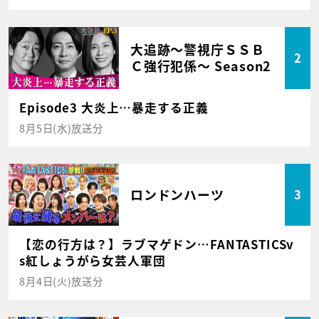
大追跡～警視庁ＳＳＢ
2
Ｃ強行犯係～ Season2
Episode3 大炎上…暴走する正義
8月5日(水)放送分
ロンドンハーツ
3
【恋の行方は？】ラブマゲドン…FANTASTICSv
s紅しょうがら女芸人軍団
8月4日(火)放送分