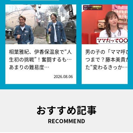
相葉雅紀、伊香保温泉で“人
男の子の「ママ呼び
生初の挑戦”！奮闘するも…
つまで？藤本美貴が
あまりの難易度…
た“変わるきっか…
2026.08.06
2
おすすめ記事
RECOMMEND