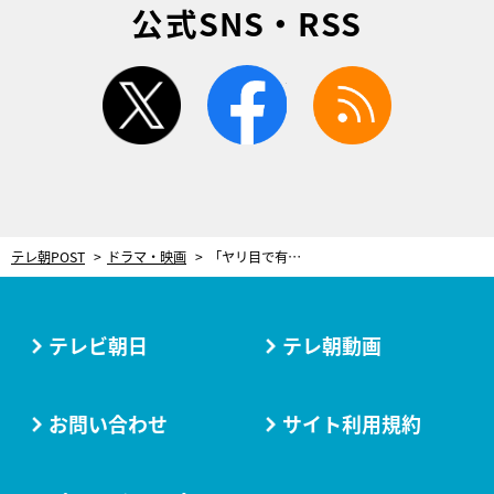
公式SNS・RSS
twitter
facebook
rss
テレ朝POST
ドラマ・映画
「ヤリ目で有名な…」超特急メンバー、強烈クズ発言連発！親友への裏切り判明に「想像以上にエグい」＜ドラマ『ぜんぶ、あなたのためだから』＞
テレビ朝日
テレ朝動画
お問い合わせ
サイト利用規約