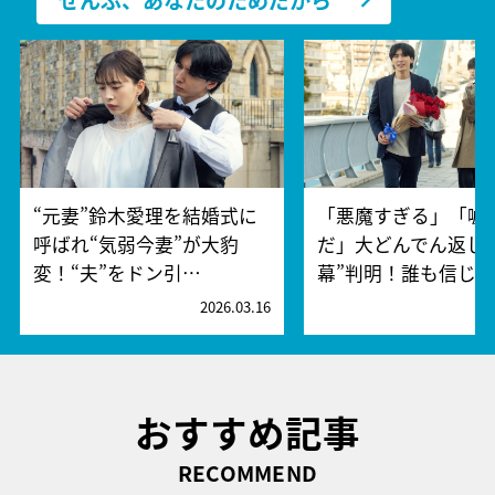
“元妻”鈴木愛理を結婚式に
「悪魔すぎる」「嘘
呼ばれ“気弱今妻”が大豹
だ」大どんでん返し
変！“夫”をドン引…
幕”判明！誰も信じ…
2026.03.16
2
おすすめ記事
RECOMMEND