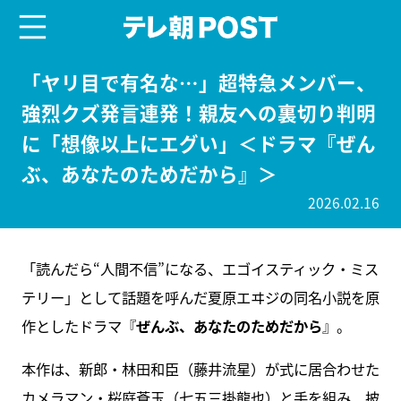
menu
テレ朝POST
「ヤリ目で有名な…」超特急メンバー、
強烈クズ発言連発！親友への裏切り判明
に「想像以上にエグい」＜ドラマ『ぜん
ぶ、あなたのためだから』＞
2026.02.16
「読んだら“人間不信”になる、エゴイスティック・ミス
テリー」として話題を呼んだ夏原エヰジの同名小説を原
作としたドラマ『
ぜんぶ、あなたのためだから
』。
本作は、新郎・林田和臣（藤井流星）が式に居合わせた
カメラマン・桜庭蒼玉（七五三掛龍也）と手を組み、披