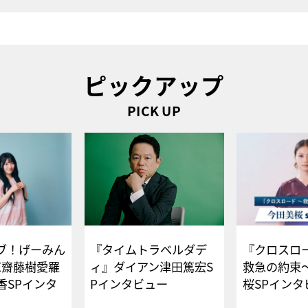
ピックアップ
PICK UP
ブ！げーみん
『タイムトラベルダデ
『クロスロー
E齋藤樹愛羅
ィ』ダイアン津田篤宏S
救急の約束
香SPインタ
Pインタビュー
桜SPイ