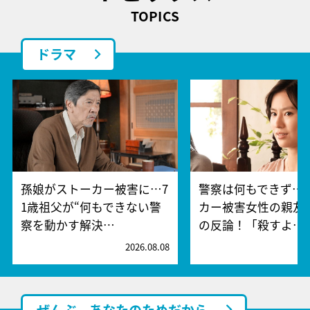
TOPICS
ドラマ
孫娘がストーカー被害に…7
警察は何もできず…
1歳祖父が“何もできない警
カー被害女性の親友
察を動かす解決…
の反論！「殺すよ…
2026.08.08
2
ぜんぶ、あなたのためだから