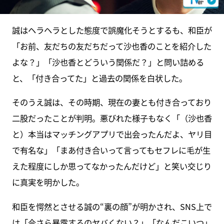
誠はヘラヘラとした態度で誤魔化そうとするも、和臣が
「お前、友だちの友だちだって沙也香のことを紹介した
よな？」「沙也香とどういう関係だ？」と問い詰める
と、「付き合ってた」と過去の関係を白状した。
そのうえ誠は、その時期、現在の妻とも付き合っており
二股だったことが判明。悪びれた様子もなく「（沙也香
と）本当はマッチングアプリで出会ったんだよ、ヤリ目
で有名な」「まあ付き合いって言ってもセフレに毛が生
えた程度にしか思ってなかったんだけど」と笑い交じり
に真実を明かした。
和臣を愕然とさせる誠の“裏の顔”が明かされ、SNS上で
は「今さら暴露するのヤバくない？」「なんだこいつ」