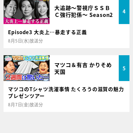
大追跡～警視庁ＳＳＢ
4
Ｃ強行犯係～ Season2
Episode3 大炎上…暴走する正義
8月5日(水)放送分
マツコ＆有吉 かりそめ
5
天国
マツコのTシャツ洗濯事情 たくろうの滋賀の魅力
プレゼンツアー
8月7日(金)放送分