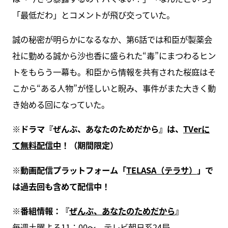
「最低だわ」とコメントが飛び交っていた。
誠の秘密が明らかになるなか、第6話では和臣が製薬会
社に勤める誠から沙也香に盛られた“毒”にまつわるヒン
トをもらう一幕も。和臣から情報を共有された桜庭はそ
こから“ある人物”が怪しいと睨み、事件がまた大きく動
き始める回になっていた。
※ドラマ『ぜんぶ、あなたのためだから』は、
TVerに
て無料配信中
！（期間限定）
※動画配信プラットフォーム「
TELASA（テラサ）
」で
は過去回も含めて配信中！
※番組情報：『
ぜんぶ、あなたのためだから
』
毎週土曜よる11：00～、テレビ朝日系24局