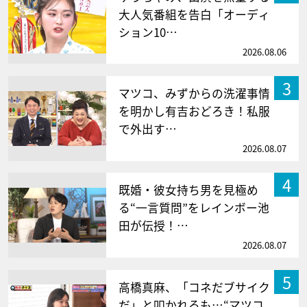
大人気番組を告白「オーディ
ション10…
2026.08.06
3
マツコ、みずからの洗濯事情
を明かし有吉おどろき！私服
で外出す…
2026.08.07
4
既婚・彼女持ち男を見極め
る“一言質問”をレインボー池
田が伝授！…
2026.08.07
5
高橋真麻、「コネだブサイク
だ」と叩かれるも…“マツコ