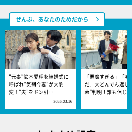
ぜんぶ、あなたのためだから
“元妻”鈴木愛理を結婚式に
「悪魔すぎる」「嘘
呼ばれ“気弱今妻”が大豹
だ」大どんでん返し
変！“夫”をドン引…
幕”判明！誰も信じ…
2026.03.16
2