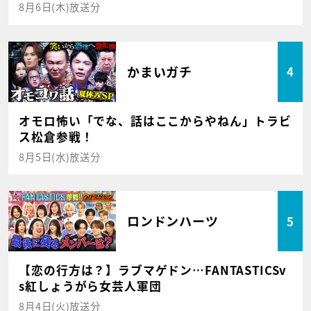
8月6日(木)放送分
かまいガチ
4
オモロ怖い「でな、話はここからやねん」トラビ
ス松倉参戦！
8月5日(水)放送分
ロンドンハーツ
5
【恋の行方は？】ラブマゲドン…FANTASTICSv
s紅しょうがら女芸人軍団
8月4日(火)放送分