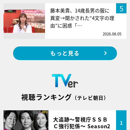
5
藤本美貴、14歳長男の服に
異変→聞かされた“4文字の理
由”に困惑「…
2026.08.05
もっと見る
視聴ランキング
（テレビ朝日）
大追跡～警視庁ＳＳＢ
1
Ｃ強行犯係～ Season2