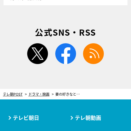
公式SNS・RSS
twitter
facebook
rss
テレ朝POST
ドラマ・映画
妻の好きなところに“体の相性”を挙げ…主人公の“最悪な本性”が最終回で露呈！＜ぜんぶ、あなたのためだから＞
テレビ朝日
テレ朝動画