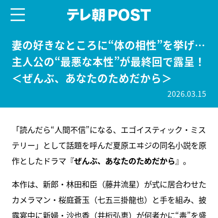
menu
テレ朝POST
妻の好きなところに“体の相性”を挙げ…
主人公の“最悪な本性”が最終回で露呈！
＜ぜんぶ、あなたのためだから＞
2026.03.15
「読んだら“人間不信”になる、エゴイスティック・ミス
テリー」として話題を呼んだ夏原エヰジの同名小説を原
作としたドラマ『
ぜんぶ、あなたのためだから
』。
本作は、新郎・林田和臣（藤井流星）が式に居合わせた
カメラマン・桜庭蒼玉（七五三掛龍也）と手を組み、披
露宴中に新婦・沙也香（井桁弘恵）が何者かに“毒”を盛