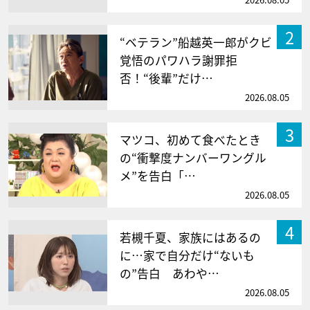
2
“ベテラン”船越英一郎がクビ
覚悟のパワハラ謝罪拒
否！“後輩”だけ…
2026.08.05
3
マツコ、初めて食べたとき
の“衝撃度ナンバーワングル
メ”を告白「…
2026.08.05
4
若槻千夏、家族にはあるの
に…家で自分だけ“ないも
の”告白 あわや…
2026.08.05