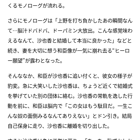
くるモノローグが流れる。
さらにモノローグは「上野を打ち負かしたあの瞬間なん
て…脳汁ドバドバ、ドーパミン大放出。こんな感覚味わ
えるなんて、沙也香と結婚して本当に良かった」などと
続き、妻を大切に想う和臣像が一気に崩れ去る“ヒーロ
ー願望”が露わとなった。
そんななか、和臣が沙也香に追い付くと、彼女の様子が
豹変。急に大笑いした沙也香は、ちょうど近くで結婚式
を挙げていた別の団体に絡む。沙也香の常軌を逸した行
動を前に、和臣は脳内で「この女はもう駄目だ。一生こ
んな奴の面倒みるなんてありえない」とドン引き。結局
自己保身に走り、沙也香に離婚を切り出した。