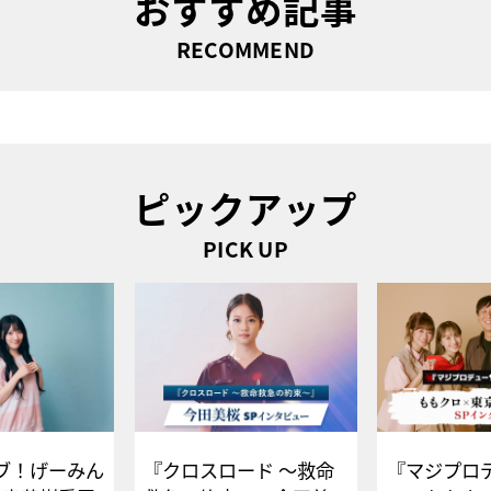
おすすめ記事
RECOMMEND
ピックアップ
PICK UP
ブ！げーみん
『クロスロード ～救命
『マジプロ