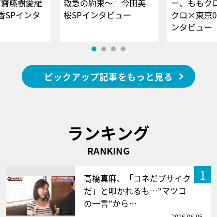
E齋藤樹愛羅
救急の約束～』今田美
ー、ももク
香SPインタ
桜SPインタビュー
クロ×東京0
ンタビュー
ピックアップ記事をもっと見る
ランキング
RANKING
1
高橋真麻、「コネだブサイク
だ」と叩かれるも…“マツコ
の一言”から…
2026.08.05