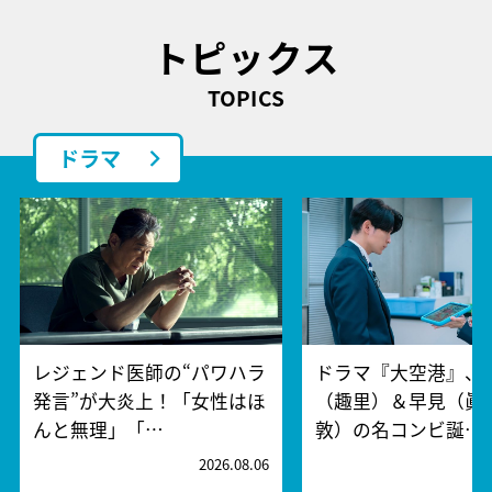
トピックス
TOPICS
ドラマ
レジェンド医師の“パワハラ
ドラマ『大空港』、
発言”が大炎上！「女性はほ
（趣里）＆早見（眞
んと無理」「…
敦）の名コンビ誕…
2026.08.06
2