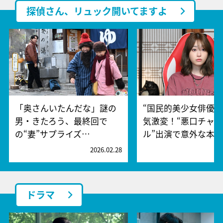
探偵さん、リュック開いてますよ
「奥さんいたんだな」謎の
“国民的美少女俳優”
男・きたろう、最終回で
気激変！“悪口チャ
の“妻”サプライズ…
ル”出演で意外な本…
2026.02.28
2
ドラマ