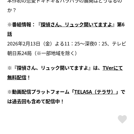
本作初の恋愛ドキドキ＆ハラハラの展開はどうなるの
か？
※番組情報：『
探偵さん、リュック開いてますよ
』第6
話
2026年2月13日（金）よる11：25～深夜0：25、テレビ
朝日系24局（※一部地域を除く）
※『探偵さん、リュック開いてますよ』は、
TVerにて
無料配信
！
※動画配信プラットフォーム「
TELASA（テラサ）
」で
は過去回も含めて配信中！
ス