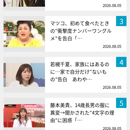
2026.08.05
3
マツコ、初めて食べたとき
の“衝撃度ナンバーワングル
メ”を告白「…
2026.08.05
4
若槻千夏、家族にはあるの
に…家で自分だけ“ないも
の”告白 あわや…
2026.08.05
5
藤本美貴、14歳長男の服に
異変→聞かされた“4文字の理
由”に困惑「…
2026.08.05