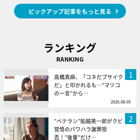
ピックアップ記事をもっと見る
ランキング
RANKING
1
高橋真麻、「コネだブサイク
だ」と叩かれるも…“マツコ
の一言”から…
2026.08.05
2
“ベテラン”船越英一郎がクビ
覚悟のパワハラ謝罪拒
否！“後輩”だけ…