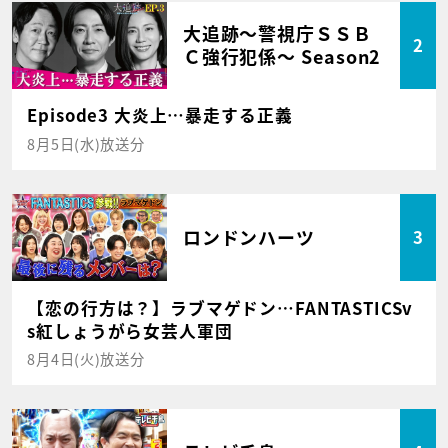
大追跡～警視庁ＳＳＢ
2
Ｃ強行犯係～ Season2
Episode3 大炎上…暴走する正義
8月5日(水)放送分
ロンドンハーツ
3
【恋の行方は？】ラブマゲドン…FANTASTICSv
s紅しょうがら女芸人軍団
8月4日(火)放送分