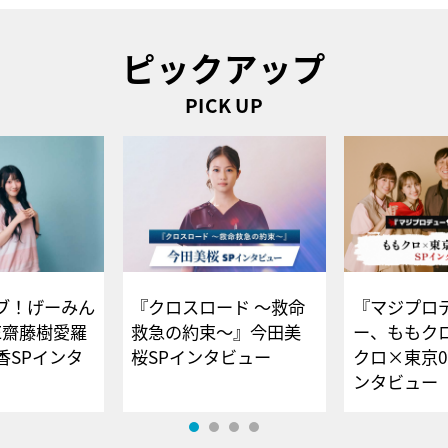
ピックアップ
PICK UP
ブ！げーみん
『クロスロード ～救命
『マジプロ
E齋藤樹愛羅
救急の約束～』今田美
ー、ももク
香SPインタ
桜SPインタビュー
クロ×東京0
ンタビュー