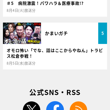
＃5 病院激震！パワハラ＆医療事故!?
8月4日(火)放送分
かまいガチ
5
オモロ怖い「でな、話はここからやねん」トラビ
ス松倉参戦！
8月5日(水)放送分
公式SNS・RSS
twitter
facebook
rss