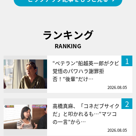
ランキング
RANKING
1
“ベテラン”船越英一郎がクビ
覚悟のパワハラ謝罪拒
否！“後輩”だけ…
2026.08.05
2
高橋真麻、「コネだブサイク
だ」と叩かれるも…“マツコ
の一言”から…
2026.08.05