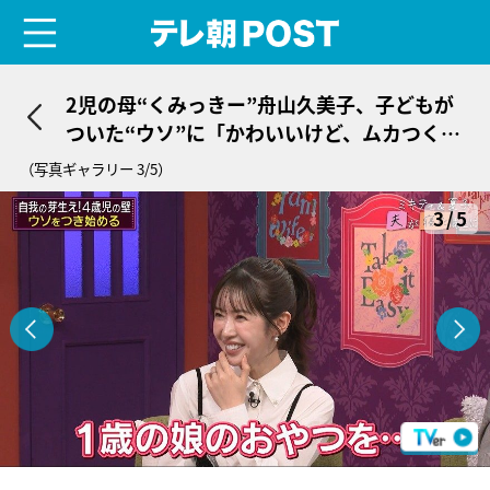
menu
テレ朝POST
2児の母“くみっきー”舟山久美子、子どもが
ついた“ウソ”に「かわいいけど、ムカつく
～！」
（写真ギャラリー 3/5）
3/5