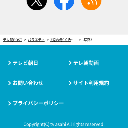
テレ朝POST
バラエティ
2児の母“くみっきー”舟山久美子、子どもがついた“ウソ”に「かわいいけど、ムカつく～！」
写真3
テレビ朝日
テレ朝動画
お問い合わせ
サイト利用規約
プライバシーポリシー
Copyright(C) tv asahi All rights reserved.