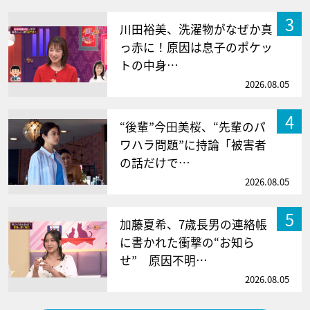
3
川田裕美、洗濯物がなぜか真
っ赤に！原因は息子のポケッ
トの中身…
2026.08.05
4
“後輩”今田美桜、“先輩のパ
ワハラ問題”に持論「被害者
の話だけで…
2026.08.05
5
加藤夏希、7歳長男の連絡帳
に書かれた衝撃の“お知ら
せ” 原因不明…
2026.08.05