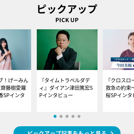
ピックアップ
PICK UP
ブ！げーみん
『タイムトラベルダデ
『クロスロー
E齋藤樹愛羅
ィ』ダイアン津田篤宏S
救急の約束
香SPインタ
Pインタビュー
桜SPイ
ピックアップ記事をもっと見る