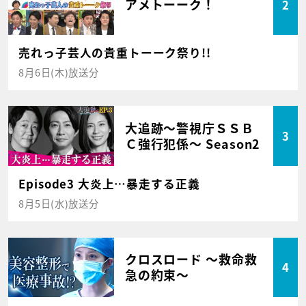
アメトーーク！
2
売れっ子芸人の貴重トーーク祭り!!
8月6日(木)放送分
大追跡～警視庁ＳＳＢ
3
Ｃ強行犯係～ Season2
Episode3 大炎上…暴走する正義
8月5日(水)放送分
クロスロード ～救命救
4
急の約束～