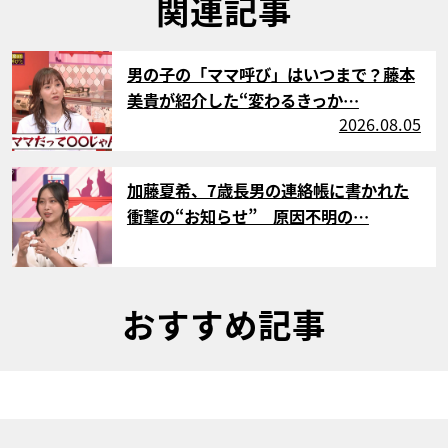
関連記事
サムネイル
男の子の「ママ呼び」はいつまで？藤本
美貴が紹介した“変わるきっか…
2026.08.05
サムネイル
加藤夏希、7歳長男の連絡帳に書かれた
衝撃の“お知らせ” 原因不明の…
おすすめ記事