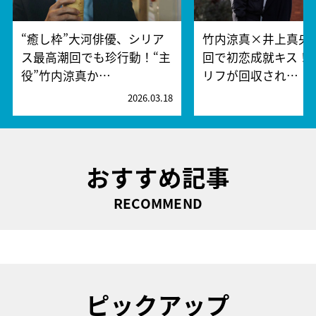
“癒し枠”大河俳優、シリア
竹内涼真×井上真央
ス最高潮回でも珍行動！“主
回で初恋成就キス！
役”竹内涼真か…
リフが回収され…
2026.03.18
2
おすすめ記事
RECOMMEND
ピックアップ