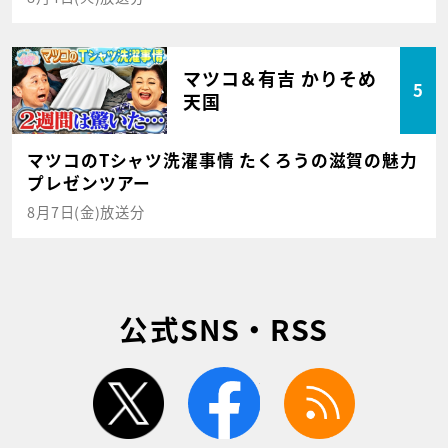
マツコ＆有吉 かりそめ
5
天国
マツコのTシャツ洗濯事情 たくろうの滋賀の魅力
プレゼンツアー
8月7日(金)放送分
公式SNS・RSS
twitter
facebook
rss