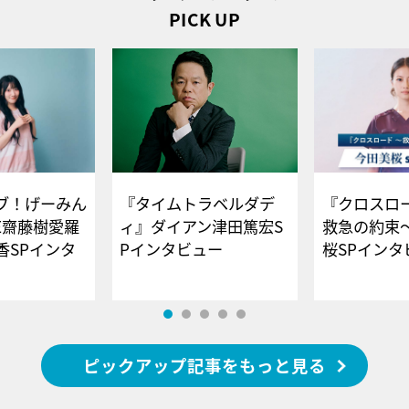
PICK UP
ブ！げーみん
『タイムトラベルダデ
『クロスロー
E齋藤樹愛羅
ィ』ダイアン津田篤宏S
救急の約束
香SPインタ
Pインタビュー
桜SPイ
ピックアップ記事をもっと見る