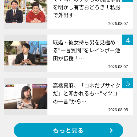
を明かし有吉おどろき！私服
で外出す…
2026.08.07
4
既婚・彼女持ち男を見極め
る“一言質問”をレインボー池
田が伝授！…
2026.08.07
5
高橋真麻、「コネだブサイク
だ」と叩かれるも…“マツコ
の一言”から…
2026.08.05
もっと見る