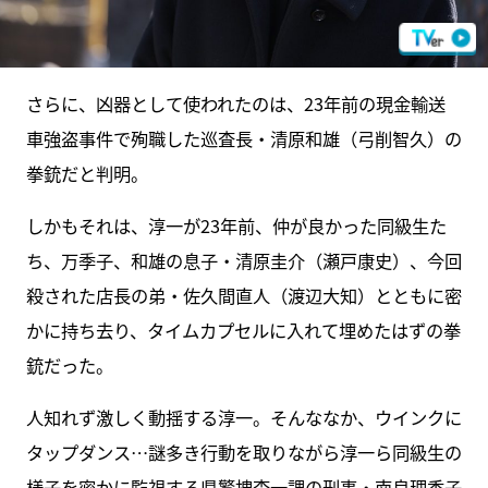
さらに、凶器として使われたのは、23年前の現金輸送
車強盗事件で殉職した巡査長・清原和雄（弓削智久）の
拳銃だと判明。
しかもそれは、淳一が23年前、仲が良かった同級生た
ち、万季子、和雄の息子・清原圭介（瀬戸康史）、今回
殺された店長の弟・佐久間直人（渡辺大知）とともに密
かに持ち去り、タイムカプセルに入れて埋めたはずの拳
銃だった。
人知れず激しく動揺する淳一。そんななか、ウインクに
タップダンス…謎多き行動を取りながら淳一ら同級生の
様子を密かに監視する県警捜査一課の刑事・南良理香子