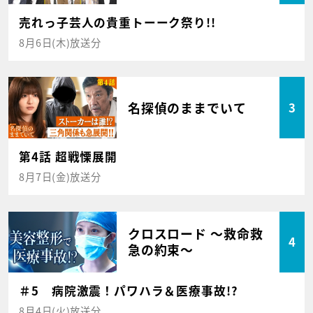
売れっ子芸人の貴重トーーク祭り!!
8月6日(木)放送分
名探偵のままでいて
3
第4話 超戦慄展開
8月7日(金)放送分
クロスロード ～救命救
4
急の約束～
＃5 病院激震！パワハラ＆医療事故!?
8月4日(火)放送分