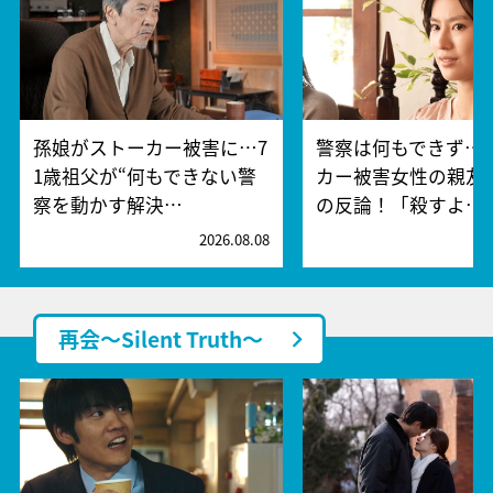
孫娘がストーカー被害に…7
警察は何もできず…
1歳祖父が“何もできない警
カー被害女性の親友
察を動かす解決…
の反論！「殺すよ…
2026.08.08
2
再会～Silent Truth～