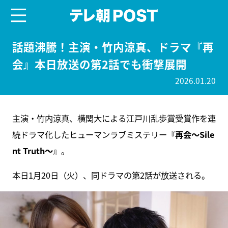
menu
テレ朝POST
話題沸騰！主演・竹内涼真、ドラマ『再
会』本日放送の第2話でも衝撃展開
2026.01.20
主演・竹内涼真、横関大による江戸川乱歩賞受賞作を連
続ドラマ化したヒューマンラブミステリー
『再会～Sile
nt Truth～』
。
本日1月20日（火）、同ドラマの第2話が放送される。