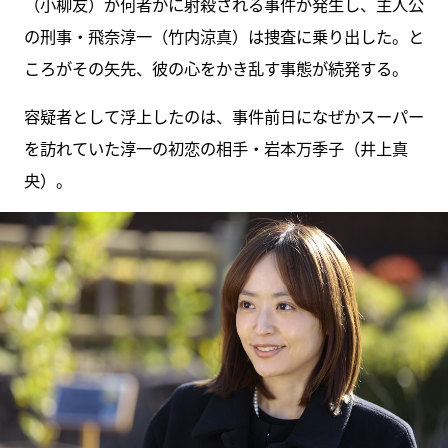
（小柳友）が何者かに射殺される事件が発生し、主人公
の刑事・飛奈淳一（竹内涼真）は捜査に乗り出した。と
ころがその矢先、彼の心をかき乱す事態が続発する。
容疑者として浮上したのは、事件前日になぜかスーパー
を訪れていた淳一の初恋の相手・岩本万季子（井上真
央）。