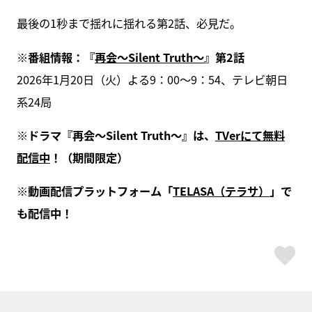
最後の1秒まで揺れに揺れる第2話、必見だ。
※番組情報：『
再会～Silent Truth～
』第2話
2026年1月20日（火）よる9：00～9：54、テレビ朝日
系24局
※ドラマ『再会～Silent Truth～』は、
TVerにて無料
配信中
！（期間限定）
※動画配信プラットフォーム「
TELASA（テラサ）
」で
も配信中！
ス