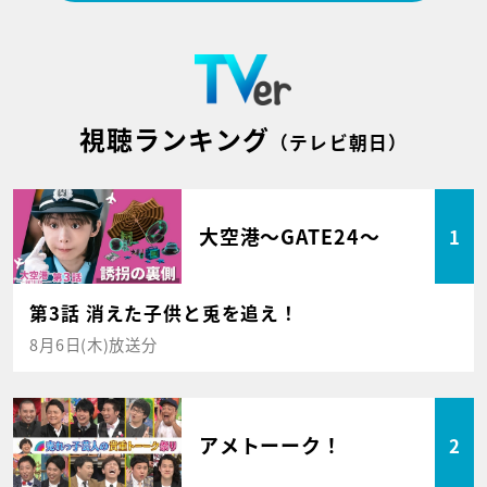
視聴ランキング
（テレビ朝日）
大空港～GATE24～
1
第3話 消えた子供と兎を追え！
8月6日(木)放送分
アメトーーク！
2