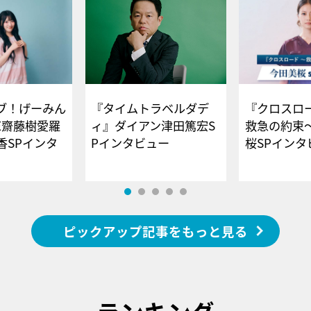
ブ！げーみん
『タイムトラベルダデ
『クロスロー
E齋藤樹愛羅
ィ』ダイアン津田篤宏S
救急の約束
香SPインタ
Pインタビュー
桜SPイ
ピックアップ記事をもっと見る