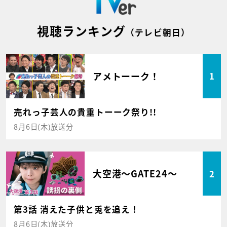
視聴ランキング
（テレビ朝日）
アメトーーク！
1
売れっ子芸人の貴重トーーク祭り!!
8月6日(木)放送分
大空港～GATE24～
2
第3話 消えた子供と兎を追え！
8月6日(木)放送分