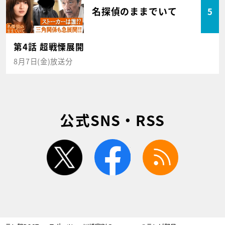
名探偵のままでいて
5
第4話 超戦慄展開
8月7日(金)放送分
公式SNS・RSS
twitter
facebook
rss