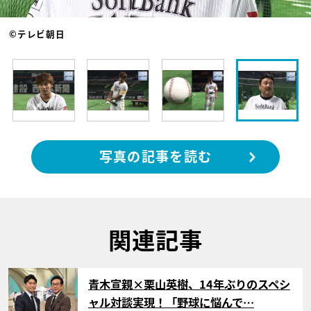
©テレビ朝日
写真の記事を読む
関連記事
サムネイル
青木宣親×栗山英樹、14年ぶりのスペシ
ャル対談実現！「野球に悩んで…