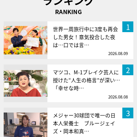
ランキング
RANKING
1
世界一周旅行中に3度も再会
した男女！意気投合した夜
は…口では言…
2026.08.09
2
マツコ、M-1ブレイク芸人に
授けた“人生の格言”が深い…
「幸せな時…
2026.08.08
3
メジャー30球団で唯一の日
本人栄養士 ブルージェイ
ズ・岡本和真…