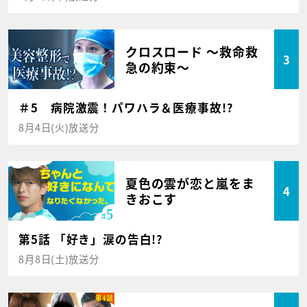
クロスロード ～救命救
3
急の約束～
＃5 病院激震！パワハラ＆医療事故!?
8月4日(火)放送分
夏色の雲が恋と嵐をま
4
きおこす
第5話 「好き」涙の告白!?
8月8日(土)放送分