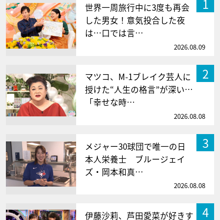
1
世界一周旅行中に3度も再会
した男女！意気投合した夜
は…口では言…
2026.08.09
2
マツコ、M-1ブレイク芸人に
授けた“人生の格言”が深い…
「幸せな時…
2026.08.08
3
メジャー30球団で唯一の日
本人栄養士 ブルージェイ
ズ・岡本和真…
2026.08.08
4
伊藤沙莉、芦田愛菜が好きす