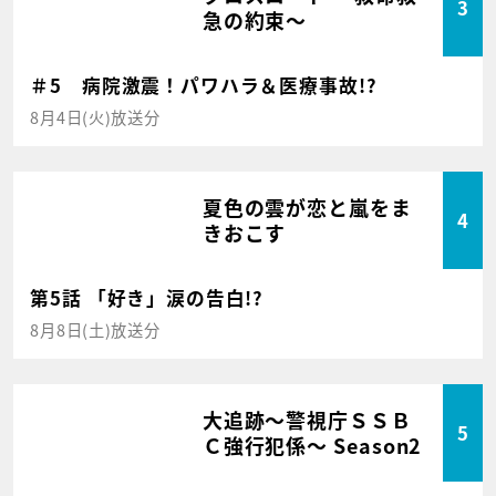
3
急の約束～
＃5 病院激震！パワハラ＆医療事故!?
8月4日(火)放送分
夏色の雲が恋と嵐をま
4
きおこす
第5話 「好き」涙の告白!?
8月8日(土)放送分
大追跡～警視庁ＳＳＢ
5
Ｃ強行犯係～ Season2