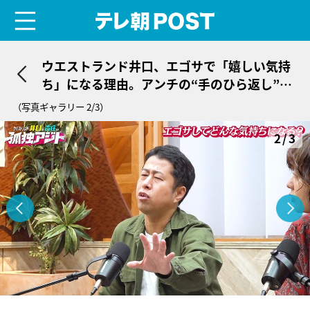
menu
テレ朝POST
ウエストランド井口、エゴサで「嬉しい気持
ち」になる理由。アンチの“手のひら返し”に
は「どうせ…」
（写真ギャラリー 2/3）
2/3