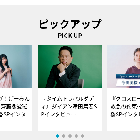
ピックアップ
PICK UP
ブ！げーみん
『タイムトラベルダデ
『クロスロー
E齋藤樹愛羅
ィ』ダイアン津田篤宏S
救急の約束
香SPインタ
Pインタビュー
桜SPイ