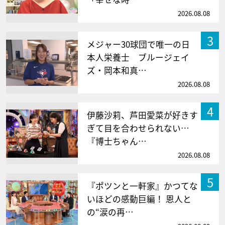
2026.08.08
3
メジャー30球団で唯一の日
本人栄養士 ブルージェイ
ズ・岡本和真…
2026.08.08
4
伊藤沙莉、芦田愛菜が好きす
ぎて目を合わせられない…
『博士ちゃん…
2026.08.08
5
『ポツンと一軒家』かつてな
いほどの感動巨編！ 恩人と
の“涙の再…