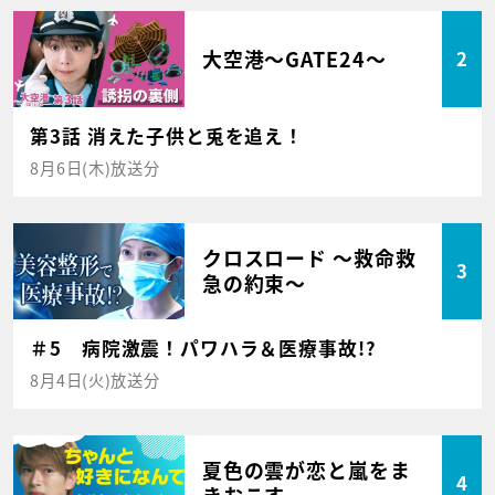
大空港～GATE24～
2
第3話 消えた子供と兎を追え！
8月6日(木)放送分
クロスロード ～救命救
3
急の約束～
＃5 病院激震！パワハラ＆医療事故!?
8月4日(火)放送分
夏色の雲が恋と嵐をま
4