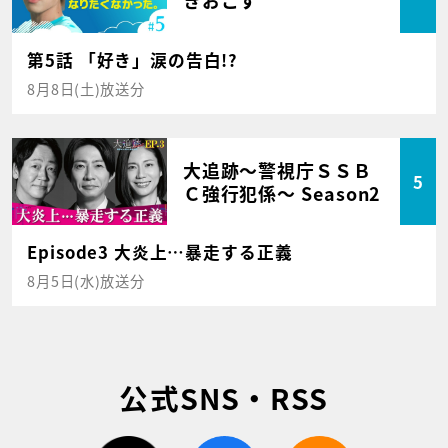
きおこす
第5話 「好き」涙の告白!?
8月8日(土)放送分
大追跡～警視庁ＳＳＢ
5
Ｃ強行犯係～ Season2
Episode3 大炎上…暴走する正義
8月5日(水)放送分
公式SNS・RSS
twitter
facebook
rss