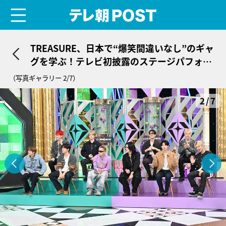
menu
テレ朝POST
TREASURE、日本で“爆笑間違いなし”のギャ
グを学ぶ！テレビ初披露のステージパフォー
マンスも
（写真ギャラリー 2/7）
2/7