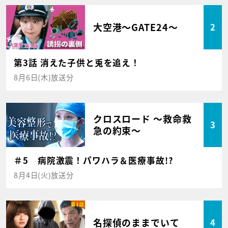
大空港～GATE24～
2
第3話 消えた子供と兎を追え！
8月6日(木)放送分
クロスロード ～救命救
3
急の約束～
＃5 病院激震！パワハラ＆医療事故!?
8月4日(火)放送分
名探偵のままでいて
4