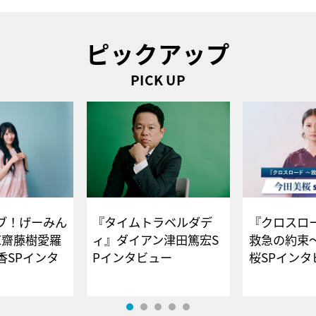
ピックアップ
PICK UP
ブ！げーみん
『タイムトラベルダデ
『クロスロー
E齋藤樹愛羅
ィ』ダイアン津田篤宏S
救急の約束
香SPインタ
Pインタビュー
桜SPイ