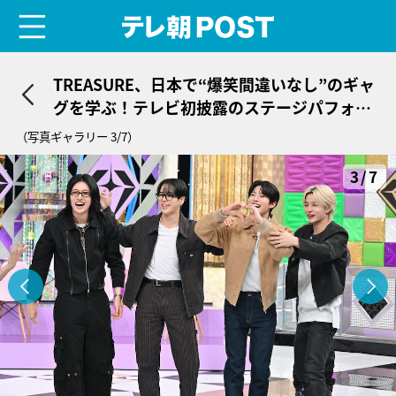
menu
テレ朝POST
TREASURE、日本で“爆笑間違いなし”のギャ
グを学ぶ！テレビ初披露のステージパフォー
マンスも
（写真ギャラリー 3/7）
3/7