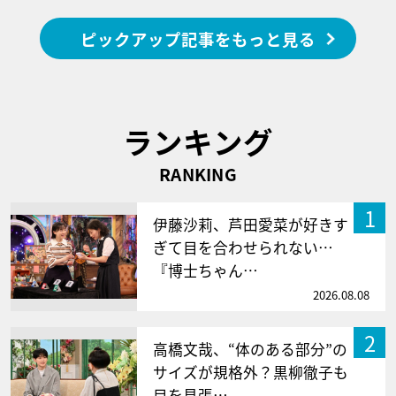
ピックアップ記事をもっと見る
ランキング
RANKING
1
伊藤沙莉、芦田愛菜が好きす
ぎて目を合わせられない…
『博士ちゃん…
2026.08.08
2
高橋文哉、“体のある部分”の
サイズが規格外？黒柳徹子も
目を見張…