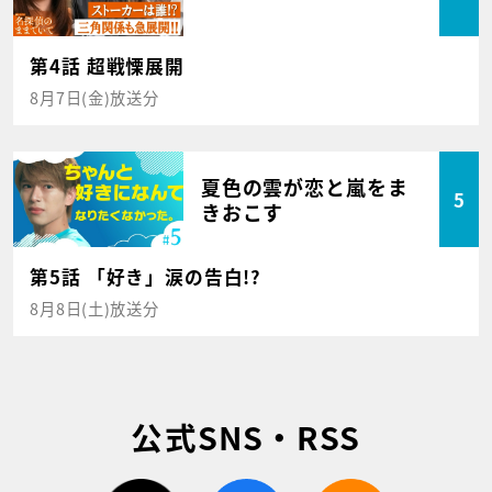
第4話 超戦慄展開
8月7日(金)放送分
夏色の雲が恋と嵐をま
5
きおこす
第5話 「好き」涙の告白!?
8月8日(土)放送分
公式SNS・RSS
twitter
facebook
rss