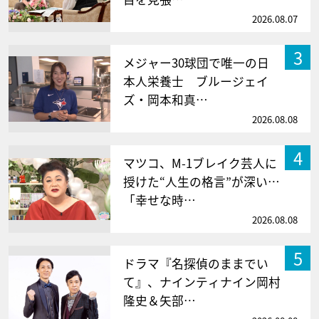
2026.08.07
3
メジャー30球団で唯一の日
本人栄養士 ブルージェイ
ズ・岡本和真…
2026.08.08
4
マツコ、M-1ブレイク芸人に
授けた“人生の格言”が深い…
「幸せな時…
2026.08.08
5
ドラマ『名探偵のままでい
て』、ナインティナイン岡村
隆史＆矢部…