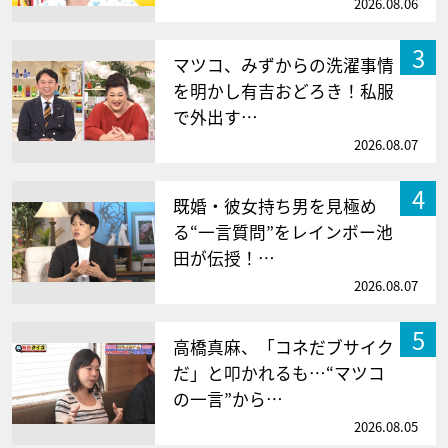
2026.08.06
3
マツコ、みずからの洗濯事情
を明かし有吉おどろき！私服
で外出す…
2026.08.07
4
既婚・彼女持ち男を見極め
る“一言質問”をレインボー池
田が伝授！…
2026.08.07
5
高橋真麻、「コネだブサイク
だ」と叩かれるも…“マツコ
の一言”から…
2026.08.05