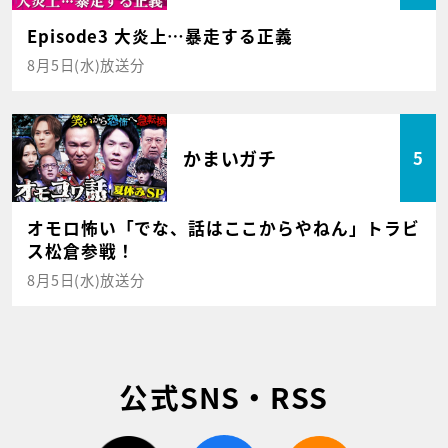
Episode3 大炎上…暴走する正義
8月5日(水)放送分
かまいガチ
5
オモロ怖い「でな、話はここからやねん」トラビ
ス松倉参戦！
8月5日(水)放送分
公式SNS・RSS
twitter
facebook
rss