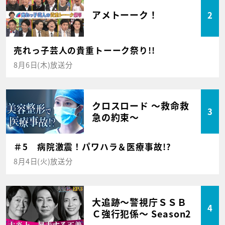
アメトーーク！
2
売れっ子芸人の貴重トーーク祭り!!
8月6日(木)放送分
クロスロード ～救命救
3
急の約束～
＃5 病院激震！パワハラ＆医療事故!?
8月4日(火)放送分
大追跡～警視庁ＳＳＢ
4
Ｃ強行犯係～ Season2