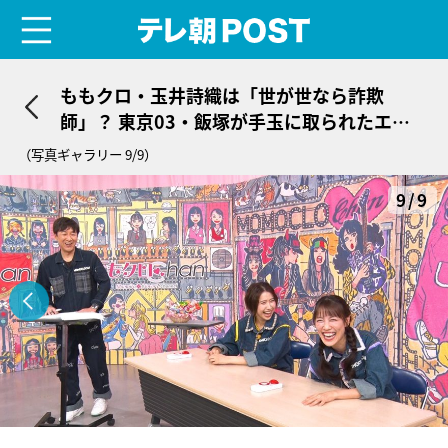
menu
テレ朝POST
ももクロ・玉井詩織は「世が世なら詐欺
師」？ 東京03・飯塚が手玉に取られたエピ
ソードを明かす
（写真ギャラリー 9/9）
9/9