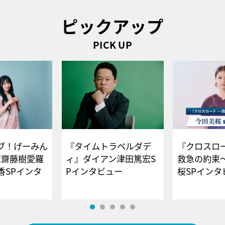
ピックアップ
PICK UP
ブ！げーみん
『タイムトラベルダデ
『クロスロー
E齋藤樹愛羅
ィ』ダイアン津田篤宏S
救急の約束
香SPインタ
Pインタビュー
桜SPイ