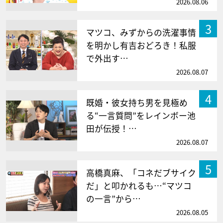
2026.08.06
3
マツコ、みずからの洗濯事情
を明かし有吉おどろき！私服
で外出す…
2026.08.07
4
既婚・彼女持ち男を見極め
る“一言質問”をレインボー池
田が伝授！…
2026.08.07
5
高橋真麻、「コネだブサイク
だ」と叩かれるも…“マツコ
の一言”から…
2026.08.05