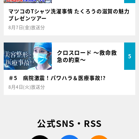
マツコのTシャツ洗濯事情 たくろうの滋賀の魅力
プレゼンツアー
8月7日(金)放送分
クロスロード ～救命救
5
急の約束～
＃5 病院激震！パワハラ＆医療事故!?
8月4日(火)放送分
公式SNS・RSS
twitter
facebook
rss