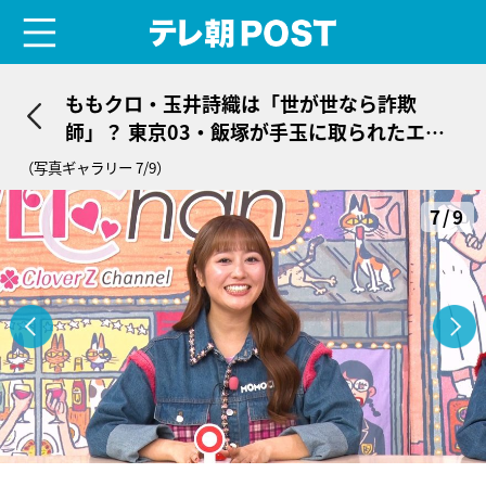
menu
テレ朝POST
ももクロ・玉井詩織は「世が世なら詐欺
師」？ 東京03・飯塚が手玉に取られたエピ
ソードを明かす
（写真ギャラリー 7/9）
7/9