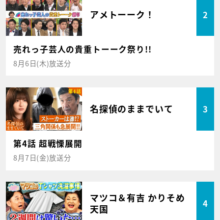
アメトーーク！
2
売れっ子芸人の貴重トーーク祭り!!
8月6日(木)放送分
名探偵のままでいて
3
第4話 超戦慄展開
8月7日(金)放送分
マツコ＆有吉 かりそめ
4
天国