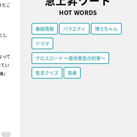
急上昇ワード
きたこ
HOT WORDS
番組情報
バラエティ
博士ちゃん
とし
ドラマ
なって
クロスロード ～救命救急の約束～
ってい
有吉クイズ
音楽
棒』
ア
はてブ
スキボタン