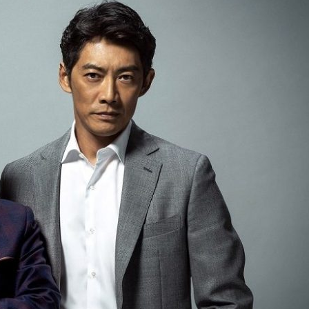
『アイ＝ラブ！げーみん
E齋藤樹愛羅＆佐々木舞
ビュー