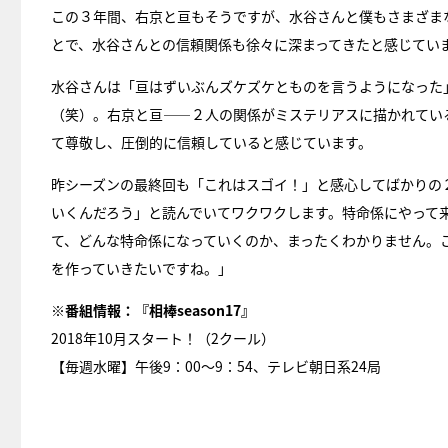
この３年間、右京と亘もそうですが、水谷さんと僕もさまざま
とで、水谷さんとの信頼関係も徐々に深まってきたと感じてい
水谷さんは「亘はずいぶんズケズケとものを言うようになった
（笑）。右京と亘――２人の関係がミステリアスに描かれてい
て尊敬し、圧倒的に信頼していると感じています。
昨シーズンの最終回も「これはスゴイ！」と感心してばかりの
いくんだろう」と読んでいてワクワクします。特命係にやって
て、どんな特命係になっていくのか、まったくわかりません。こ
を作っていきたいですね。」
※番組情報：『相棒season17』
2018年10月スタート！（2クール）
【毎週水曜】午後9：00～9：54、テレビ朝日系24局