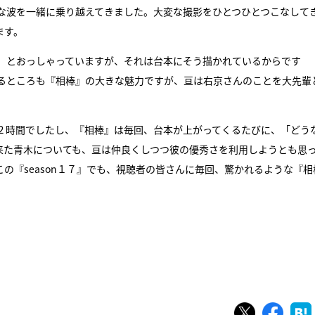
な波を一緒に乗り越えてきました。大変な撮影をひとつひとつこなして
ます。
」とおっしゃっていますが、それは台本にそう描かれているからです
るところも『相棒』の大きな魅力ですが、亘は右京さんのことを大先輩
２時間でしたし、『相棒』は毎回、台本が上がってくるたびに、「どう
来た青木についても、亘は仲良くしつつ彼の優秀さを利用しようとも思
の『season１７』でも、視聴者の皆さんに毎回、驚かれるような『相
ツイート
シェ