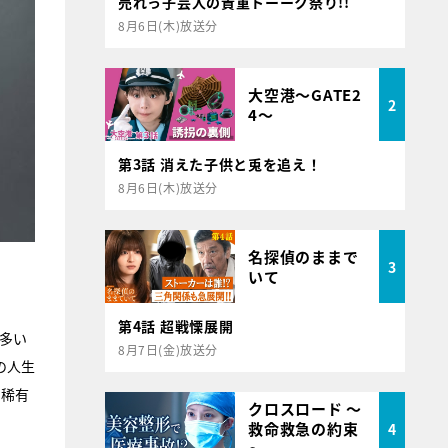
売れっ子芸人の貴重トーーク祭り!!
8月6日(木)放送分
大空港～GATE2
2
4～
第3話 消えた子供と兎を追え！
8月6日(木)放送分
名探偵のままで
3
いて
第4話 超戦慄展開
が多い
8月7日(金)放送分
の人生
に稀有
クロスロード ～
救命救急の約束
4