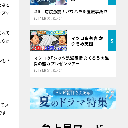
～
たなと
＃5 病院激震！パワハラ＆医療事故!?
ケズケ
8月4日(火)放送分
くれて
マツコ＆有吉 か
もらわ
5
りそめ天国
マツコのTシャツ洗濯事情 たくろうの滋
ンも予
賀の魅力プレゼンツアー
8月7日(金)放送分
じてい
です