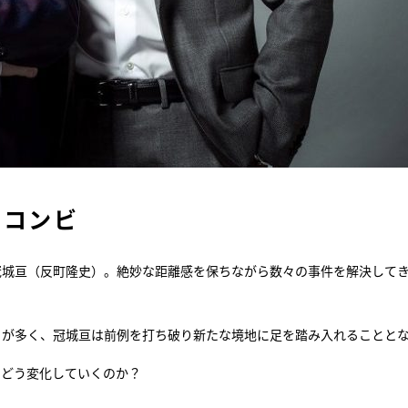
亘コンビ
した冠城亘（反町隆史）。絶妙な距離感を保ちながら数々の事件を解決して
とが多く、冠城亘は前例を打ち破り新たな境地に足を踏み入れることと
、どう変化していくのか？