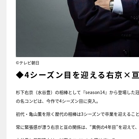
©テレビ朝日
◆4シーズン目を迎える右京×
杉下右京（水谷豊）の相棒として『season14』から登場
の名コンビは、今作で4シーズン目に突入。
初代・亀山薫を除く歴代の相棒は3シーズンで卒業を迎えるこ
常に緊張感が漂う右京と亘の関係は、“異例の4年目”を迎えて