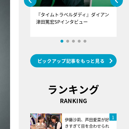
ぐ』＝LOV
『タイムトラベルダディ』ダイアン
『
香SPインタ
津田篤宏SPインタビュー
～
ピックアップ記事をもっと見る
ランキング
RANKING
1
伊藤沙莉、芦田愛菜が好
きすぎて目を合わせられ