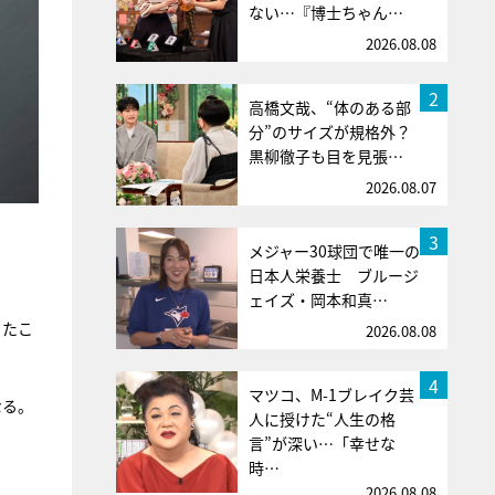
ない…『博士ちゃん…
2026.08.08
2
高橋文哉、“体のある部
分”のサイズが規格外？
黒柳徹子も目を見張…
2026.08.07
3
メジャー30球団で唯一の
日本人栄養士 ブルージ
ェイズ・岡本和真…
きたこ
2026.08.08
4
マツコ、M-1ブレイク芸
なる。
人に授けた“人生の格
言”が深い…「幸せな
時…
2026.08.08