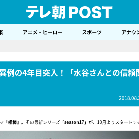
テレ
楽
アニメ・ヒーロー
スポーツ
アナウ
異例の4年目突入！「水谷さんとの信頼
2018.08.
マ
『相棒』
。その最新シリーズ
「season17」
が、10月よりスタートす