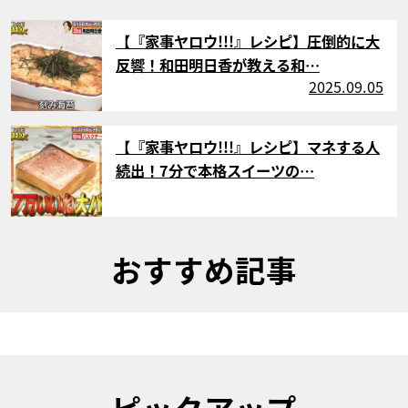
サムネイル
【『家事ヤロウ!!!』レシピ】圧倒的に大
反響！和田明日香が教える和…
2025.09.05
サムネイル
【『家事ヤロウ!!!』レシピ】マネする人
続出！7分で本格スイーツの…
おすすめ記事