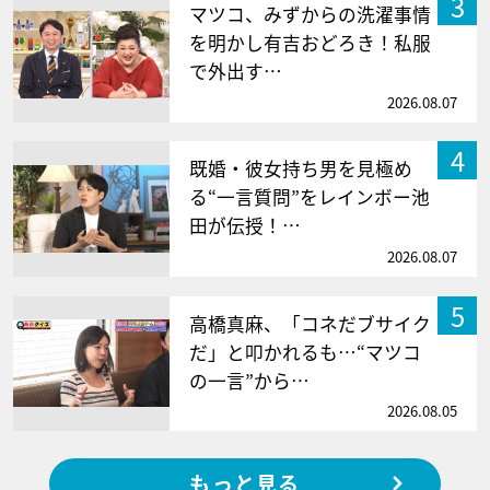
3
マツコ、みずからの洗濯事情
を明かし有吉おどろき！私服
で外出す…
2026.08.07
4
既婚・彼女持ち男を見極め
る“一言質問”をレインボー池
田が伝授！…
2026.08.07
5
高橋真麻、「コネだブサイク
だ」と叩かれるも…“マツコ
の一言”から…
2026.08.05
もっと見る