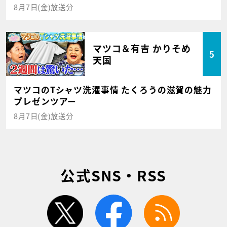
8月7日(金)放送分
マツコ＆有吉 かりそめ
5
天国
マツコのTシャツ洗濯事情 たくろうの滋賀の魅力
プレゼンツアー
8月7日(金)放送分
公式SNS・RSS
twitter
facebook
rss