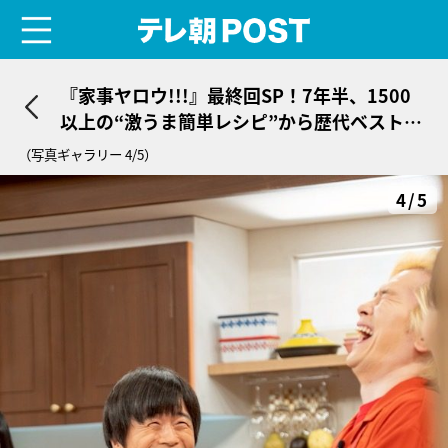
menu
テレ朝POST
『家事ヤロウ!!!』最終回SP！7年半、1500
以上の“激うま簡単レシピ”から歴代ベスト1
0発表
（写真ギャラリー 4/5）
4/5