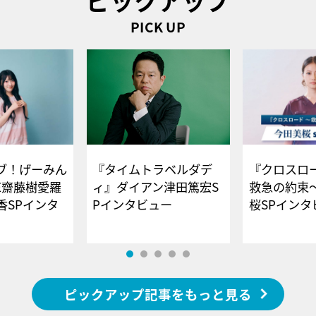
ピックアップ
PICK UP
ブ！げーみん
『タイムトラベルダデ
『クロスロー
E齋藤樹愛羅
ィ』ダイアン津田篤宏S
救急の約束
香SPインタ
Pインタビュー
桜SPイ
ピックアップ記事をもっと見る