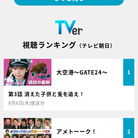
視聴ランキング
（テレビ朝日）
大空港～GATE24～
1
第3話 消えた子供と兎を追え！
8月6日(木)放送分
アメトーーク！
2