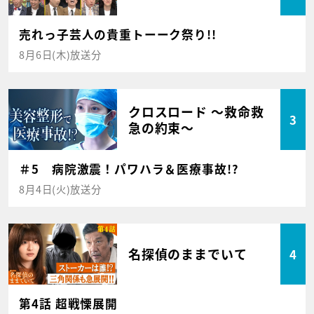
売れっ子芸人の貴重トーーク祭り!!
8月6日(木)放送分
クロスロード ～救命救
3
急の約束～
＃5 病院激震！パワハラ＆医療事故!?
8月4日(火)放送分
名探偵のままでいて
4
第4話 超戦慄展開