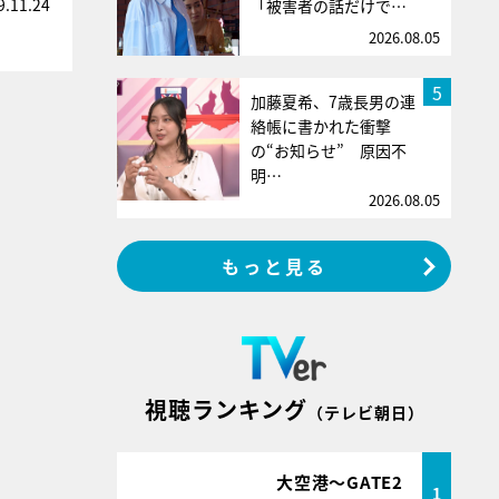
9.11.24
「被害者の話だけで…
2026.08.05
5
加藤夏希、7歳長男の連
絡帳に書かれた衝撃
の“お知らせ” 原因不
明…
2026.08.05
もっと見る
視聴ランキング
（テレビ朝日）
大空港～GATE2
1