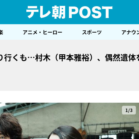
テレ
楽
アニメ・ヒーロー
スポーツ
アナウ
り行くも…村木（甲本雅裕）、偶然遺体
1/3