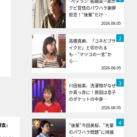
“ベテラン”船越英一郎が
クビ覚悟のパワハラ謝罪
拒否！“後輩”だけ…
2026.08.05
2
高橋真麻、「コネだブサ
イクだ」と叩かれる
も…“マツコの一言”か
ら…
2026.08.05
3
川田裕美、洗濯物がなぜ
か真っ赤に！原因は息子
のポケットの中身…
2026.08.05
4
捜査』
“後輩”今田美桜、“先輩
のパワハラ問題”に持論