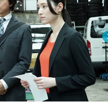
『アイ＝ラブ！げーみん
E齋藤樹愛羅＆佐々木舞
ビュー