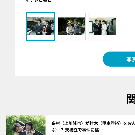
写
サムネイル
糸村（上川隆也）が村木（甲本雅裕）をお
ぶ…？ 天橋立で事件に挑…