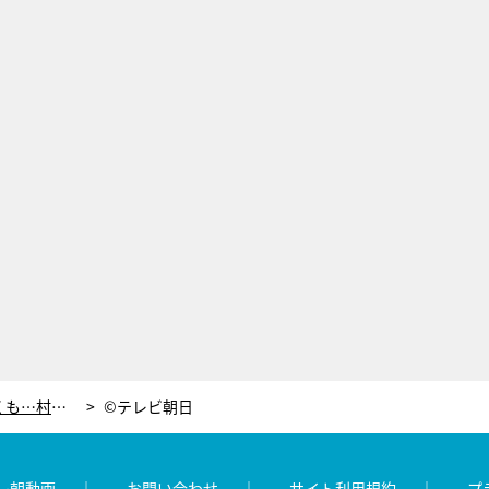
糸村（上川隆也）と一緒に川釣り行くも…村木（甲本雅裕）、偶然遺体を発見！
©テレビ朝日
レ朝動画
お問い合わせ
サイト利用規約
プ