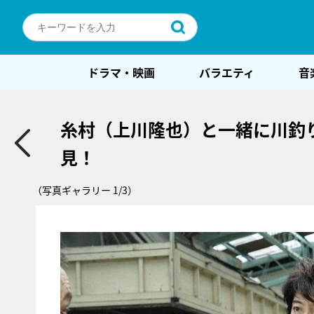
ドラマ・映画
バラエティ
音
糸村（上川隆也）と一緒に川釣
見！
（写真ギャラリー 1/3）