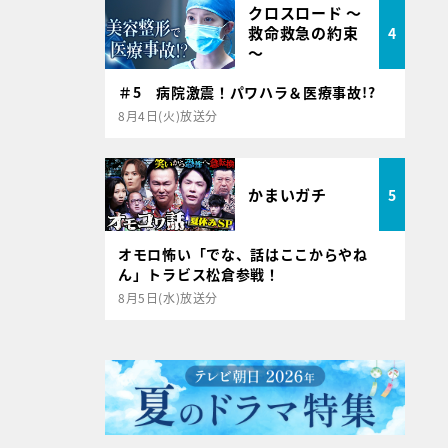
クロスロード ～
救命救急の約束
4
～
＃5 病院激震！パワハラ＆医療事故!?
8月4日(火)放送分
かまいガチ
5
オモロ怖い「でな、話はここからやね
ん」トラビス松倉参戦！
8月5日(水)放送分