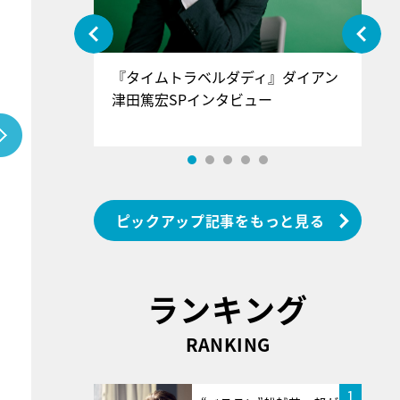
ぐ』＝LOV
『タイムトラベルダディ』ダイアン
『
香SPインタ
津田篤宏SPインタビュー
～
ピックアップ記事をもっと見る
ランキング
RANKING
1