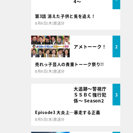
4～
第3話 消えた子供と兎を追え！
8月6日(木)放送分
アメトーーク！
2
売れっ子芸人の貴重トーーク祭り!!
8月6日(木)放送分
大追跡～警視庁
ＳＳＢＣ強行犯
3
係～ Season2
Episode3 大炎上…暴走する正義
8月5日(水)放送分