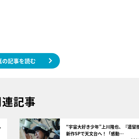
真の記事を読む
関連記事
サムネイル
ん
“宇宙大好き少年”上川隆也、『遺留
新作SPで天文台へ！「感動…