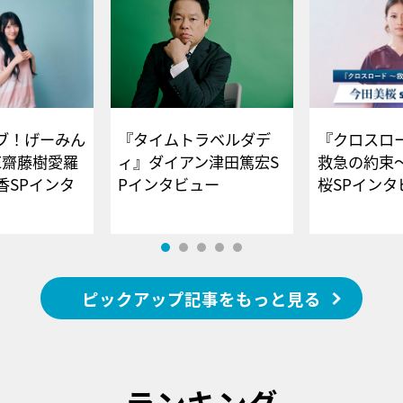
ブ！げーみん
『タイムトラベルダデ
『クロスロー
E齋藤樹愛羅
ィ』ダイアン津田篤宏S
救急の約束
香SPインタ
Pインタビュー
桜SPイ
ピックアップ記事をもっと見る
ランキング