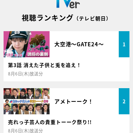
視聴ランキング
（テレビ朝日）
大空港～GATE24～
1
第3話 消えた子供と兎を追え！
8月6日(木)放送分
アメトーーク！
2
売れっ子芸人の貴重トーーク祭り!!
8月6日(木)放送分