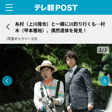
menu
テレ朝POST
糸村（上川隆也）と一緒に川釣り行くも…村
木（甲本雅裕）、偶然遺体を発見！
（写真ギャラリー 2/3）
2/3