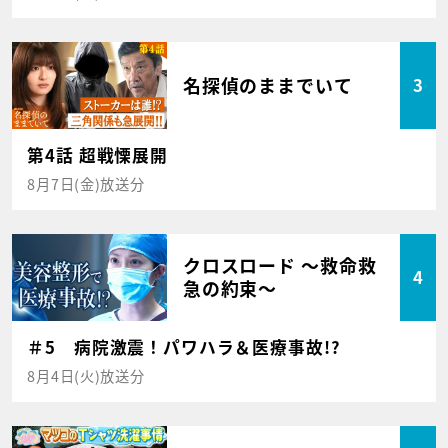
名探偵のままでいて
3
第4話 超戦慄展開
8月7日(金)放送分
クロスロード ～救命救
4
急の約束～
＃5 病院激震！パワハラ＆医療事故!?
8月4日(火)放送分