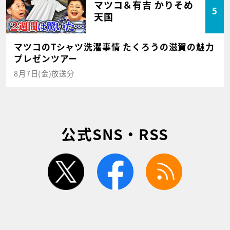
マツコ＆有吉 かりそめ
5
天国
マツコのTシャツ洗濯事情 たくろうの滋賀の魅力
プレゼンツアー
8月7日(金)放送分
公式SNS・RSS
twitter
facebook
rss