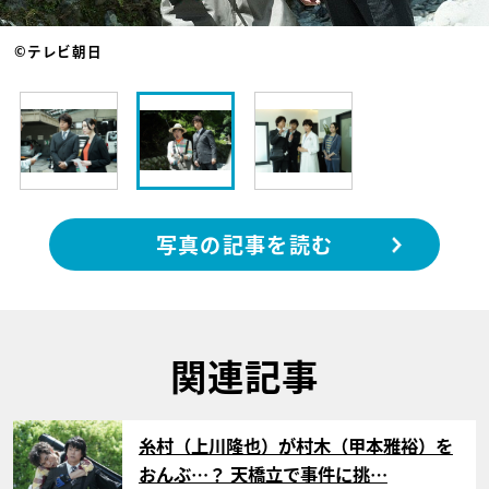
©テレビ朝日
写真の記事を読む
関連記事
サムネイル
糸村（上川隆也）が村木（甲本雅裕）を
おんぶ…？ 天橋立で事件に挑…