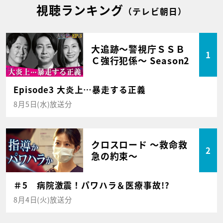
視聴ランキング
（テレビ朝日）
大追跡～警視庁ＳＳＢ
1
Ｃ強行犯係～ Season2
Episode3 大炎上…暴走する正義
8月5日(水)放送分
クロスロード ～救命救
2
急の約束～
＃5 病院激震！パワハラ＆医療事故!?
8月4日(火)放送分