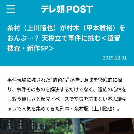
menu
テレ朝POST
糸村（上川隆也）が村木（甲本雅裕）を
おんぶ…？ 天橋立で事件に挑む＜遺留
捜査・新作SP＞
2019.12.01
事件現場に残された“遺留品”が持つ意味を徹底的に探
り、事件そのものを解決するだけでなく、遺族の心情を
も救う優しさと超マイペースで空気を読まない不思議キ
ャラで人気を集めてきた刑事・糸村聡（上川隆也）。