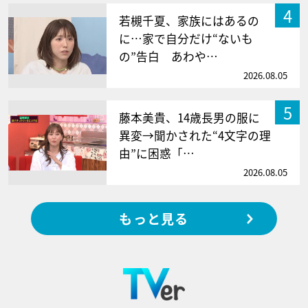
4
若槻千夏、家族にはあるの
に…家で自分だけ“ないも
の”告白 あわや…
2026.08.05
5
藤本美貴、14歳長男の服に
異変→聞かされた“4文字の理
由”に困惑「…
2026.08.05
もっと見る