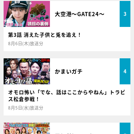
大空港～GATE24～
3
第3話 消えた子供と兎を追え！
8月6日(木)放送分
かまいガチ
4
オモロ怖い「でな、話はここからやねん」トラビ
ス松倉参戦！
8月5日(水)放送分