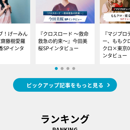
ブ！げーみん
『クロスロード ～救命
『マジプロ
E齋藤樹愛羅
救急の約束～』今田美
ー、ももク
香SPインタ
桜SPインタビュー
クロ×東京0
ンタビュー
ピックアップ記事をもっと見る
ランキング
RANKING