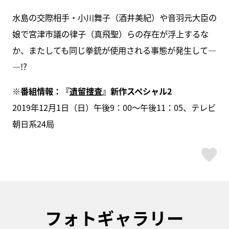
水島の交際相手・小川舞子（酒井美紀）や音羽元大臣の
娘で宮津市議の律子（真飛聖）らの存在が浮上するな
か、またしても同じ拳銃が使用される事態が発生して―
―!?
※
番組情報：『
遺留捜査
』新作スペシャル2
2019年12月1日（日）午後9：00～午後11：05、テレビ
朝日系24局
ス
フォトギャラリー