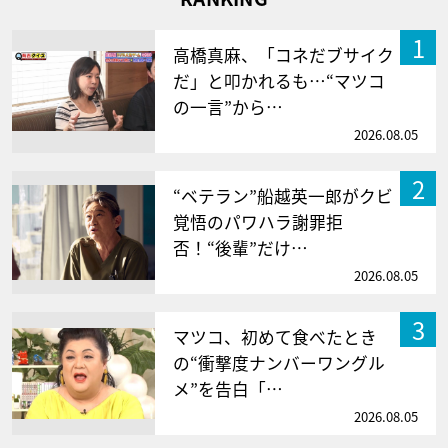
1
高橋真麻、「コネだブサイク
だ」と叩かれるも…“マツコ
の一言”から…
2026.08.05
2
“ベテラン”船越英一郎がクビ
覚悟のパワハラ謝罪拒
否！“後輩”だけ…
2026.08.05
3
マツコ、初めて食べたとき
の“衝撃度ナンバーワングル
メ”を告白「…
2026.08.05