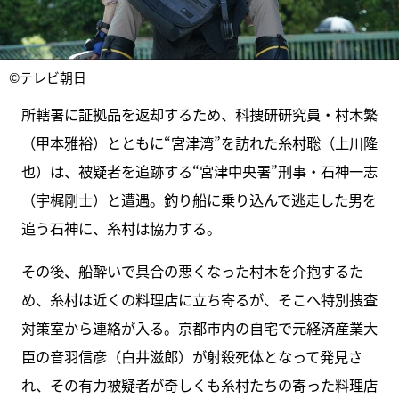
©テレビ朝日
所轄署に証拠品を返却するため、科捜研研究員・村木繁
（甲本雅裕）とともに“宮津湾”を訪れた糸村聡（上川隆
也）は、被疑者を追跡する“宮津中央署”刑事・石神一志
（宇梶剛士）と遭遇。釣り船に乗り込んで逃走した男を
追う石神に、糸村は協力する。
その後、船酔いで具合の悪くなった村木を介抱するた
め、糸村は近くの料理店に立ち寄るが、そこへ特別捜査
対策室から連絡が入る。京都市内の自宅で元経済産業大
臣の音羽信彦（白井滋郎）が射殺死体となって発見さ
れ、その有力被疑者が奇しくも糸村たちの寄った料理店