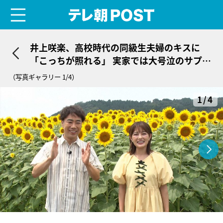
menu
テレ朝POST
井上咲楽、高校時代の同級生夫婦のキスに
「こっちが照れる」 実家では大号泣のサプラ
イズも
（写真ギャラリー 1/4）
1/4