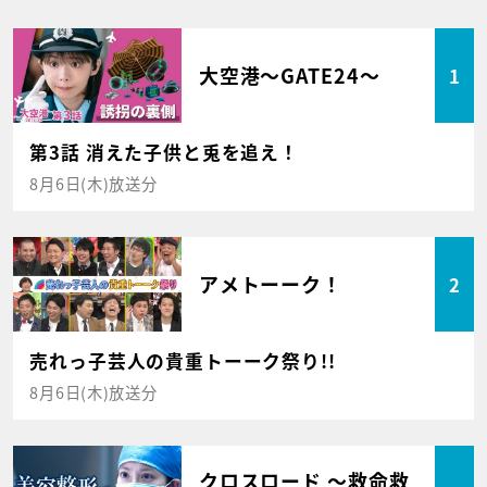
大空港～GATE24～
1
第3話 消えた子供と兎を追え！
8月6日(木)放送分
アメトーーク！
2
売れっ子芸人の貴重トーーク祭り!!
8月6日(木)放送分
クロスロード ～救命救