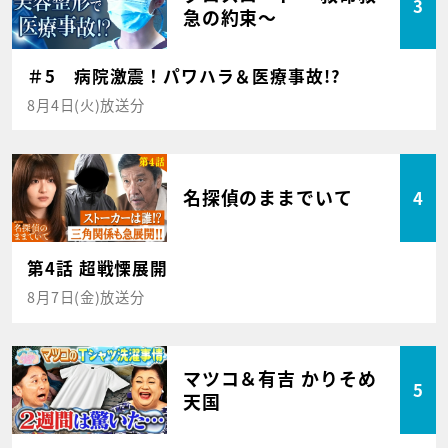
3
急の約束～
＃5 病院激震！パワハラ＆医療事故!?
8月4日(火)放送分
名探偵のままでいて
4
第4話 超戦慄展開
8月7日(金)放送分
マツコ＆有吉 かりそめ
5
天国