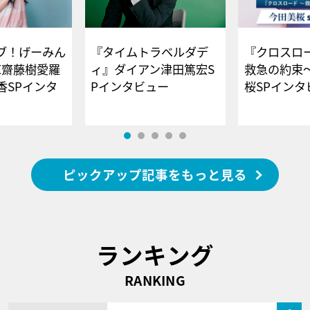
ブ！げーみん
『タイムトラベルダデ
『クロスロー
E齋藤樹愛羅
ィ』ダイアン津田篤宏S
救急の約束
香SPインタ
Pインタビュー
桜SPイ
ピックアップ記事をもっと見る
ランキング
RANKING