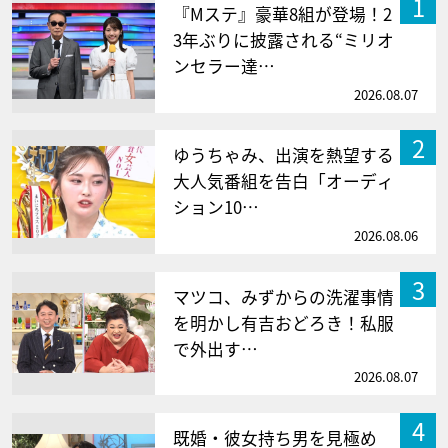
1
『Mステ』豪華8組が登場！2
3年ぶりに披露される“ミリオ
ンセラー達…
2026.08.07
2
ゆうちゃみ、出演を熱望する
大人気番組を告白「オーディ
ション10…
2026.08.06
3
マツコ、みずからの洗濯事情
を明かし有吉おどろき！私服
で外出す…
2026.08.07
4
既婚・彼女持ち男を見極め