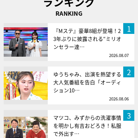
ランキング
RANKING
1
『Mステ』豪華8組が登場！2
3年ぶりに披露される“ミリオ
ンセラー達…
2026.08.07
2
ゆうちゃみ、出演を熱望する
大人気番組を告白「オーディ
ション10…
2026.08.06
3
マツコ、みずからの洗濯事情
を明かし有吉おどろき！私服
で外出す…