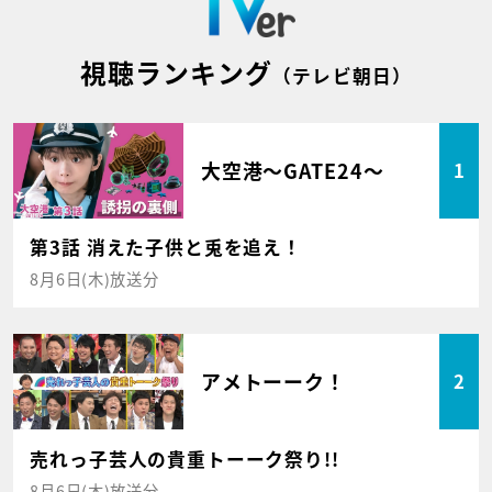
視聴ランキング
（テレビ朝日）
大空港～GATE24～
1
第3話 消えた子供と兎を追え！
8月6日(木)放送分
アメトーーク！
2
売れっ子芸人の貴重トーーク祭り!!
8月6日(木)放送分