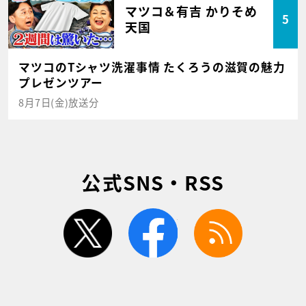
マツコ＆有吉 かりそめ
5
天国
マツコのTシャツ洗濯事情 たくろうの滋賀の魅力
プレゼンツアー
8月7日(金)放送分
公式SNS・RSS
twitter
facebook
rss