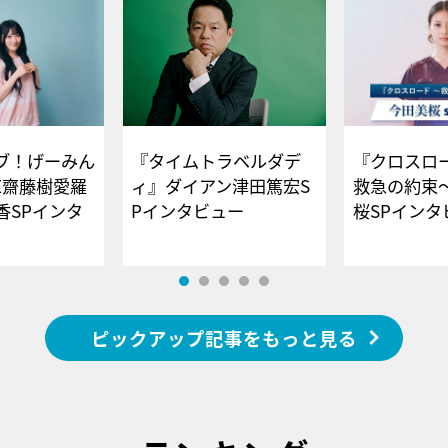
ブ！げーみん
『タイムトラベルダデ
『クロスロー
E齋藤樹愛羅
ィ』ダイアン津田篤宏S
救急の約束
香SPインタ
Pインタビュー
桜SPイ
ピックアップ記事をもっと見る