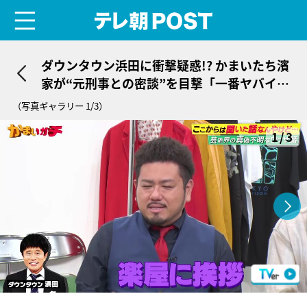
menu
テレ朝POST
ダウンタウン浜田に衝撃疑惑!? かまいたち濱
家が“元刑事との密談”を目撃「一番ヤバイか
も」
（写真ギャラリー 1/3）
1/3