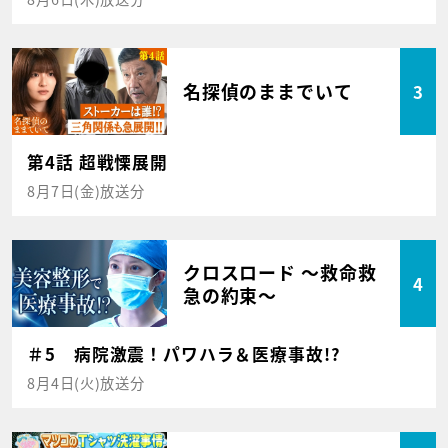
名探偵のままでいて
3
第4話 超戦慄展開
8月7日(金)放送分
クロスロード ～救命救
4
急の約束～
＃5 病院激震！パワハラ＆医療事故!?
8月4日(火)放送分