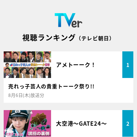
視聴ランキング
（テレビ朝日）
アメトーーク！
1
売れっ子芸人の貴重トーーク祭り!!
8月6日(木)放送分
大空港～GATE24～
2