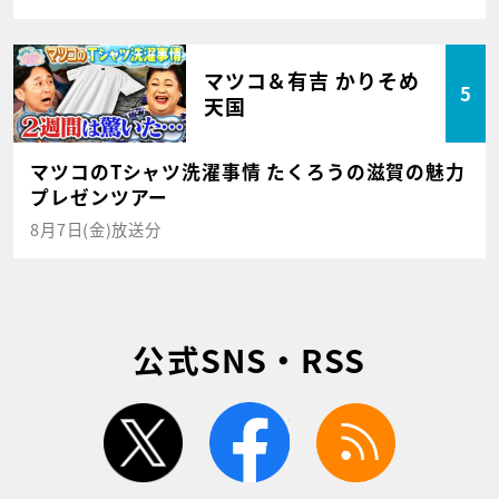
マツコ＆有吉 かりそめ
5
天国
マツコのTシャツ洗濯事情 たくろうの滋賀の魅力
プレゼンツアー
8月7日(金)放送分
公式SNS・RSS
twitter
facebook
rss