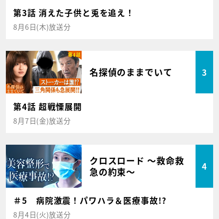
第3話 消えた子供と兎を追え！
8月6日(木)放送分
名探偵のままでいて
3
第4話 超戦慄展開
8月7日(金)放送分
クロスロード ～救命救
4
急の約束～
＃5 病院激震！パワハラ＆医療事故!?
8月4日(火)放送分