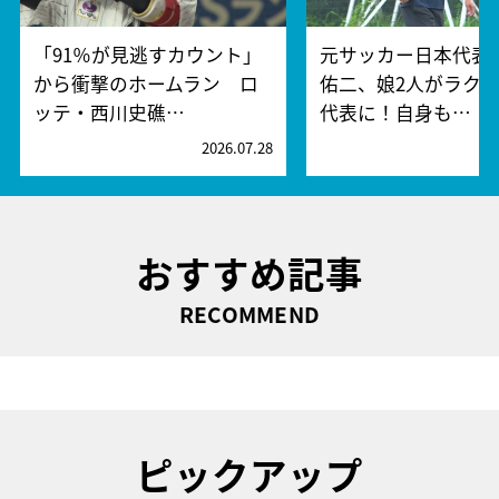
「91％が見逃すカウント」
元サッカー日本代表
から衝撃のホームラン ロ
佑二、娘2人がラク
ッテ・西川史礁…
代表に！自身も…
2026.07.28
2
おすすめ記事
RECOMMEND
ピックアップ