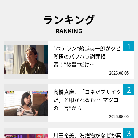
ランキング
RANKING
1
“ベテラン”船越英一郎がクビ
覚悟のパワハラ謝罪拒
否！“後輩”だけ…
2026.08.05
2
高橋真麻、「コネだブサイク
だ」と叩かれるも…“マツコ
の一言”から…
2026.08.05
3
川田裕美、洗濯物がなぜか真