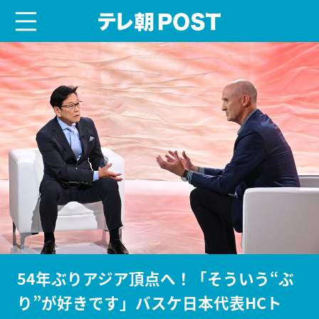
menu
テレ朝POST
54年ぶりアジア頂点へ！「そういう“ぶ
り”が好きです」バスケ日本代表HCト