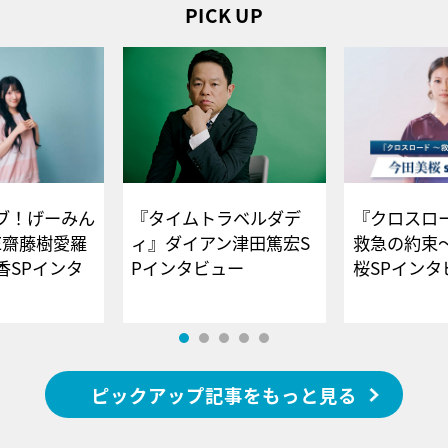
PICK UP
ブ！げーみん
『タイムトラベルダデ
『クロスロー
E齋藤樹愛羅
ィ』ダイアン津田篤宏S
救急の約束
香SPインタ
Pインタビュー
桜SPイ
ピックアップ記事をもっと見る