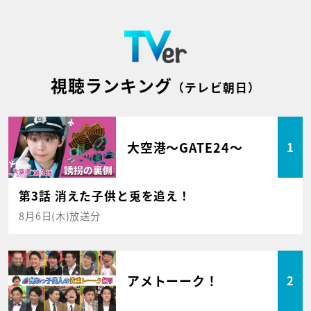
視聴ランキング
（テレビ朝日）
大空港～GATE24～
1
第3話 消えた子供と兎を追え！
8月6日(木)放送分
アメトーーク！
2