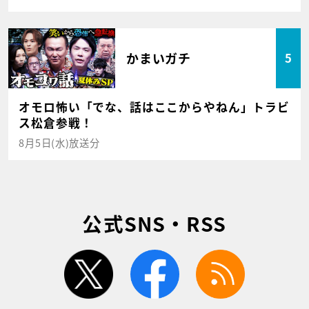
かまいガチ
5
オモロ怖い「でな、話はここからやねん」トラビ
ス松倉参戦！
8月5日(水)放送分
公式SNS・RSS
twitter
facebook
rss