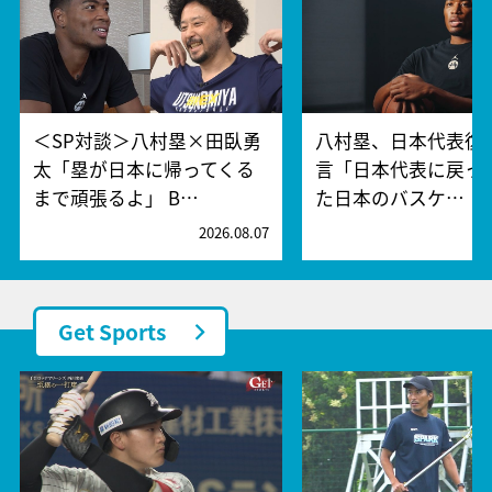
＜SP対談＞八村塁×田臥勇
八村塁、日本代表復
太「塁が日本に帰ってくる
言「日本代表に戻っ
まで頑張るよ」 B…
た日本のバスケ…
2026.08.07
2
Get Sports