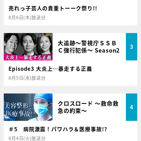
売れっ子芸人の貴重トーーク祭り!!
8月6日(木)放送分
大追跡～警視庁ＳＳＢ
3
Ｃ強行犯係～ Season2
Episode3 大炎上…暴走する正義
8月5日(水)放送分
クロスロード ～救命救
4
急の約束～
＃5 病院激震！パワハラ＆医療事故!?
8月4日(火)放送分