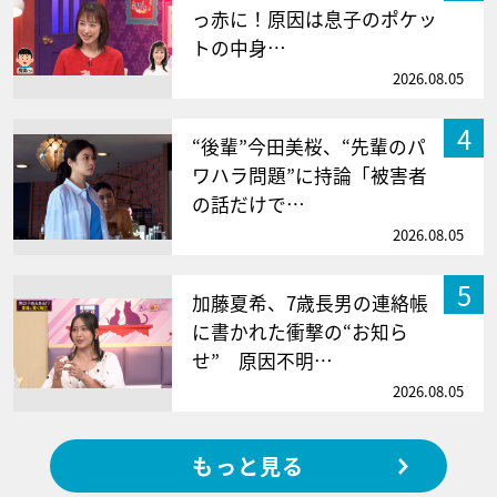
っ赤に！原因は息子のポケッ
トの中身…
2026.08.05
4
“後輩”今田美桜、“先輩のパ
ワハラ問題”に持論「被害者
の話だけで…
2026.08.05
5
加藤夏希、7歳長男の連絡帳
に書かれた衝撃の“お知ら
せ” 原因不明…
2026.08.05
もっと見る