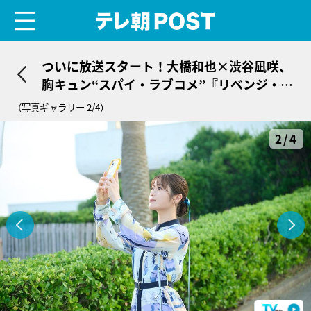
menu
テレ朝POST
ついに放送スタート！大橋和也×渋谷凪咲、
胸キュン“スパイ・ラブコメ”『リベンジ・ス
パイ』
（写真ギャラリー 2/4）
2/4