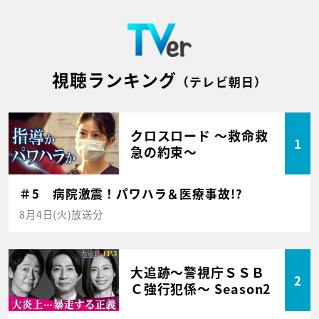
視聴ランキング
（テレビ朝日）
クロスロード ～救命救
1
急の約束～
＃5 病院激震！パワハラ＆医療事故!?
8月4日(火)放送分
大追跡～警視庁ＳＳＢ
2
Ｃ強行犯係～ Season2