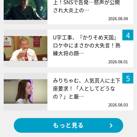
上！SNSで告発…怒声が公開
され大炎上の…
2026.08.04
4
U字工事、『かりそめ天国』
ロケ中にまさかの大失言！熟
練大将の顔…
2026.08.01
5
みりちゃむ、人気芸人に土下
座要求！「人としてどうな
の？」と厳…
2026.08.03
もっと見る