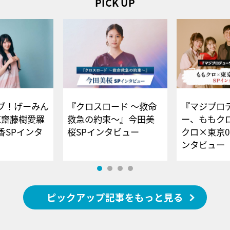
PICK UP
ブ！げーみん
『クロスロード ～救命
『マジプロ
E齋藤樹愛羅
救急の約束～』今田美
ー、ももク
香SPインタ
桜SPインタビュー
クロ×東京0
ンタビュー
ピックアップ記事をもっと見る