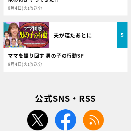
8月4日(火)放送分
夫が寝たあとに
5
ママを振り回す 男の子の行動SP
8月4日(火)放送分
公式SNS・RSS
twitter
facebook
rss