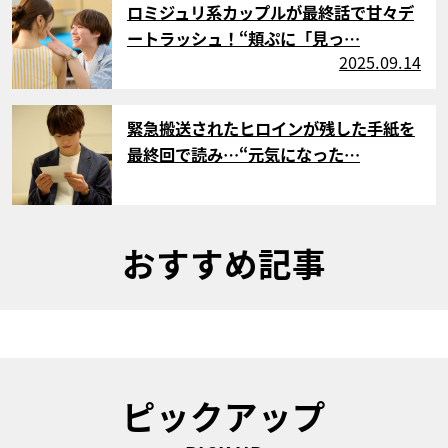
ロミジュリ系カップルが最終話で甘々デ
ートラッシュ！“頬ぷに「見っ…
2025.09.14
サムネイル
緊急搬送されたヒロインが残した手紙を
最終回で読み…“元気になった…
おすすめ記事
ピックアップ