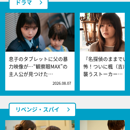
ドラマ
息子のタブレットに父の暴
『名探偵のままでい
力映像が…“観察眼MAX”の
怖！ついに楓（吉川
主人公が見つけた…
襲うストーカー…
2026.08.07
2
リベンジ・スパイ