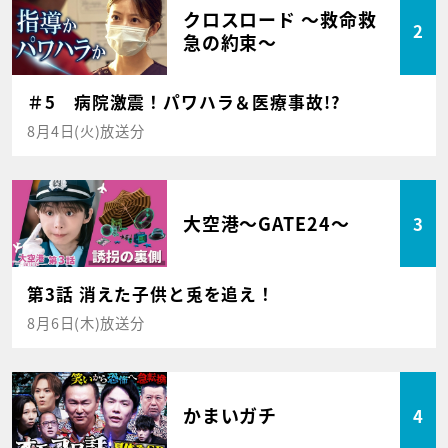
クロスロード ～救命救
2
急の約束～
＃5 病院激震！パワハラ＆医療事故!?
8月4日(火)放送分
大空港～GATE24～
3
第3話 消えた子供と兎を追え！
8月6日(木)放送分
かまいガチ
4