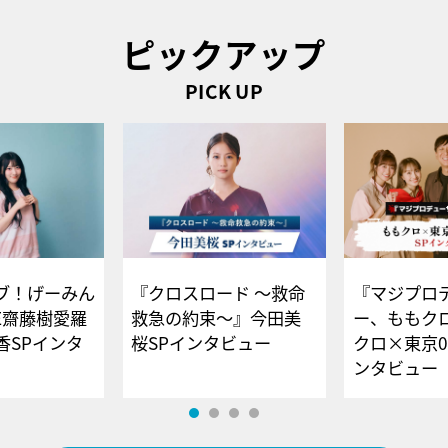
ピックアップ
PICK UP
ブ！げーみん
『クロスロード ～救命
『マジプロ
E齋藤樹愛羅
救急の約束～』今田美
ー、ももク
香SPインタ
桜SPインタビュー
クロ×東京0
ンタビュー