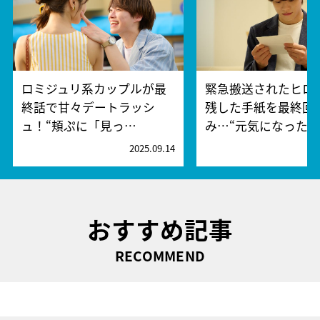
ロミジュリ系カップルが最
緊急搬送されたヒロ
終話で甘々デートラッシ
残した手紙を最終回
ュ！“頬ぷに「見っ…
み…“元気になった…
2025.09.14
2
おすすめ記事
RECOMMEND