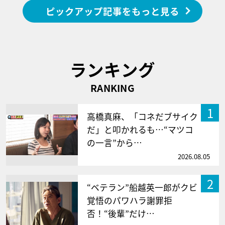
ピックアップ記事をもっと見る
ランキング
RANKING
1
高橋真麻、「コネだブサイク
だ」と叩かれるも…“マツコ
の一言”から…
2026.08.05
2
“ベテラン”船越英一郎がクビ
覚悟のパワハラ謝罪拒
否！“後輩”だけ…