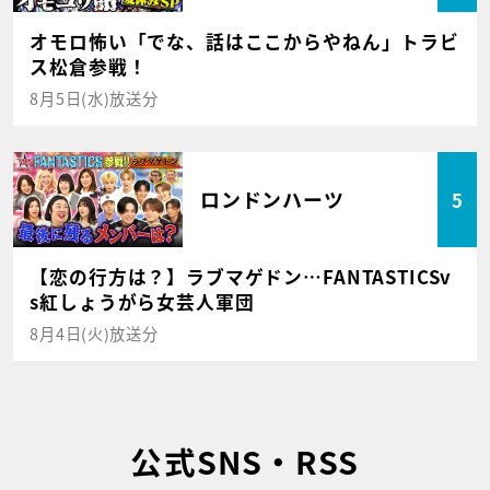
オモロ怖い「でな、話はここからやねん」トラビ
ス松倉参戦！
8月5日(水)放送分
ロンドンハーツ
5
【恋の行方は？】ラブマゲドン…FANTASTICSv
s紅しょうがら女芸人軍団
8月4日(火)放送分
公式SNS・RSS