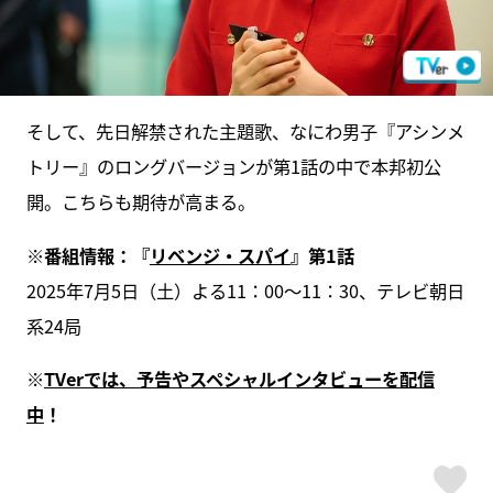
そして、先日解禁された主題歌、なにわ男子『アシンメ
トリー』のロングバージョンが第1話の中で本邦初公
開。こちらも期待が高まる。
※番組情報：『
リベンジ・スパイ
』第1話
2025年7月5日（土）よる11：00～11：30、テレビ朝日
系24局
※
TVerでは、予告やスペシャルインタビューを配信
中
！
ス