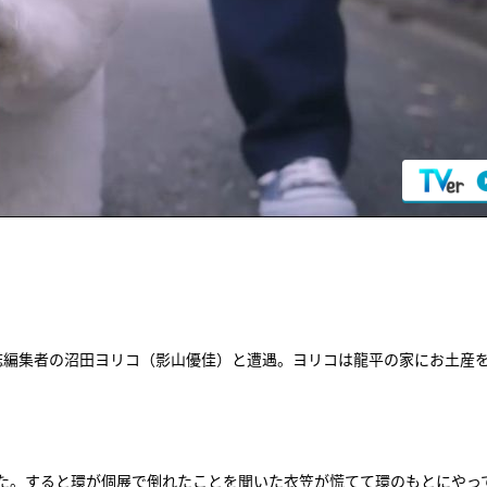
誌編集者の沼田ヨリコ（影山優佳）と遭遇。ヨリコは龍平の家にお土産
た。すると環が個展で倒れたことを聞いた衣笠が慌てて環のもとにやっ