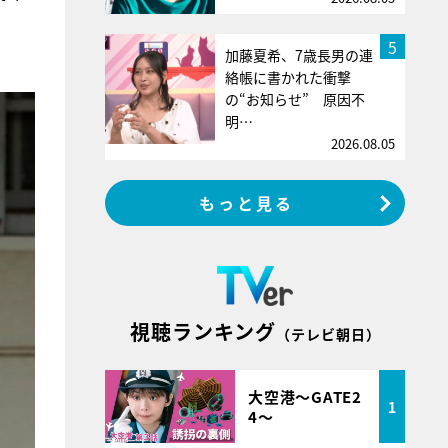
5
加藤夏希、7歳長男の連
絡帳に書かれた衝撃
の“お知らせ” 原因不
明…
2026.08.05
もっと見る
視聴ランキング
（テレビ朝日）
大空港～GATE2
1
4～