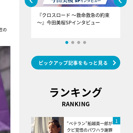
ぐ』＝LOV
『クロスロード ～救命救急の約束
『
香SPインタ
～』今田美桜SPインタビュー
ロ
ン
笠の
ピックアップ記事をもっと見る
ランキング
RANKING
1
“ベテラン”船越英一郎が
クビ覚悟のパワハラ謝罪