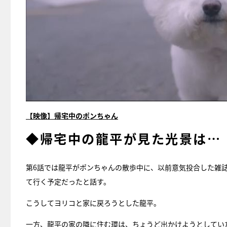
【映像】帰宅中のポンちゃん
◆帰宅中の龍平が見た光景は…
第6話では龍平がポンちゃんの散歩中に、以前意気投合した雑
て行く予定だったと話す。
こうしてヨリコと家に戻ろうとした龍平。
一方、龍平の家の隣に住む環は、ちょうど出かけようとしてい