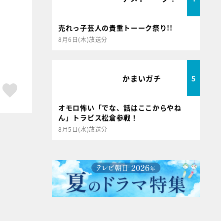
売れっ子芸人の貴重トーーク祭り!!
8月6日(木)放送分
かまいガチ
5
ア
はてブ
スキボタン
オモロ怖い「でな、話はここからやね
ん」トラビス松倉参戦！
8月5日(水)放送分