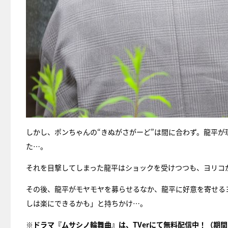
しかし、ポンちゃんの“きぬがさがーど”は間に合わず。龍平
た…。
それを目撃してしまった龍平はショックを受けつつも、ヨリコ
その後、龍平がモヤモヤを募らせるなか、龍平に好意を寄せる
しは楽にできるかも」と持ちかけ…。
※ドラマ『ムサシノ輪舞曲』は、
TVerにて無料配信中
！（期間