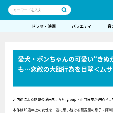
ドラマ・映画
バラエティ
音
愛犬・ポンちゃんの可愛い“きぬ
も…恋敵の大胆行為を目撃＜ムサ
河内遙による話題の漫画を、Aぇ! group・正門良規が連続
本作は10歳年上の女性を一途に思い続ける蕎麦屋の息子・阿