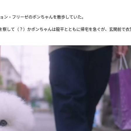
『アイ＝ラブ！げーみん
ション・フリーゼのポンちゃんを散歩していた。
E齋藤樹愛羅＆佐々木舞
ビュー
を察して（？）かポンちゃんは龍平とともに帰宅を急ぐが、玄関前で衣