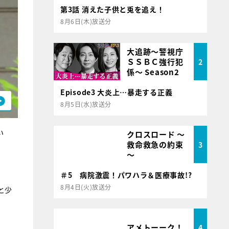
第3話 消えた子供と兎を追え！
8月6日(木)放送分
大追跡～警視庁
ＳＳＢＣ強行犯
2
係～ Season2
Episode3 大炎上…暴走する正義
8月5日(水)放送分
い
クロスロード ～
救命救急の約束
3
～
＃5 病院激震！パワハラ＆医療事故!?
8月4日(火)放送分
と少
アメトーーク！
4