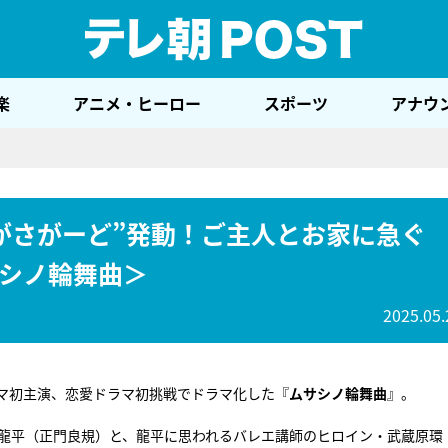
テレ
楽
アニメ・ヒーロー
スポーツ
アナウ
がさがーど”発動！ご主人とお家に急ぐ
シノ輪舞曲＞
2025.05.
ドラマ初主演、恋愛ドラマ初挑戦でドラマ化した『
ムサシノ輪舞曲
』。
川龍平（正門良規）と、龍平に思われるバレエ講師のヒロイン・武蔵原環