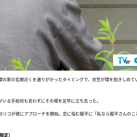
が環の家の玄関近くを通りがかったタイミングで、衣笠が環を抱きしめて
がいる手前何も言わずにその場を足早に立ち去った。
ヨリコが彼にアプローチを開始。恋に悩む龍平に「私なら龍平さんのこ
限定）