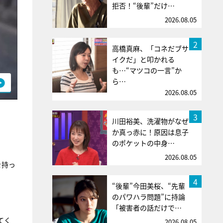
拒否！“後輩”だけ…
2026.08.05
2
高橋真麻、「コネだブサ
イクだ」と叩かれる
も…“マツコの一言”か
ら…
2026.08.05
3
川田裕美、洗濯物がなぜ
か真っ赤に！原因は息子
のポケットの中身…
2026.08.05
を持っ
4
“後輩”今田美桜、“先輩
のパワハラ問題”に持論
「被害者の話だけで…
てく
2026.08.05