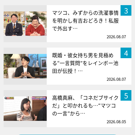
3
マツコ、みずからの洗濯事情
を明かし有吉おどろき！私服
で外出す…
2026.08.07
4
既婚・彼女持ち男を見極め
る“一言質問”をレインボー池
田が伝授！…
2026.08.07
5
高橋真麻、「コネだブサイク
だ」と叩かれるも…“マツコ
の一言”から…
2026.08.05