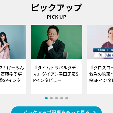
ピックアップ
PICK UP
ブ！げーみん
『タイムトラベルダデ
『クロスロー
E齋藤樹愛羅
ィ』ダイアン津田篤宏S
救急の約束
香SPインタ
Pインタビュー
桜SPイ
ピックアップ記事をもっと見る