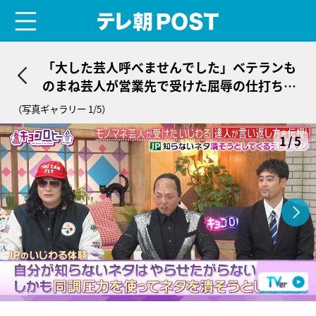
menu
テレ朝POST
「大した芸人呼べませんでした」ベテランも
のまね芸人が営業先で受けた屈辱の仕打ち
「1000人の社員の前で…」
（写真ギャラリー 1/5）
1/5