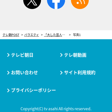
テレ朝POST
バラエティ
「大した芸人呼べませんでした」ベテランものまね芸人が営業先で受けた屈辱の仕打ち「1000人の社員の前で…」
写真1
テレビ朝日
テレ朝動画
お問い合わせ
サイト利用規約
プライバシーポリシー
Copyright(C) tv asahi All rights reserved.