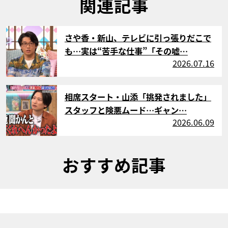
関連記事
サムネイル
さや香・新山、テレビに引っ張りだこで
も…実は“苦手な仕事”「その嘘…
2026.07.16
サムネイル
相席スタート・山添「挑発されました」
スタッフと険悪ムード…ギャン…
2026.06.09
おすすめ記事