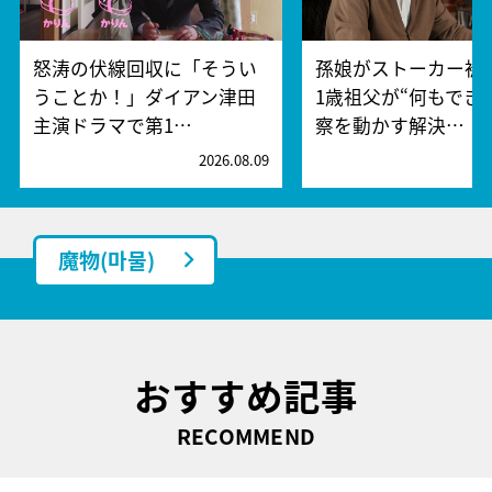
怒涛の伏線回収に「そうい
孫娘がストーカー被
うことか！」ダイアン津田
1歳祖父が“何もでき
主演ドラマで第1…
察を動かす解決…
2026.08.09
2
魔物(마물)
おすすめ記事
RECOMMEND