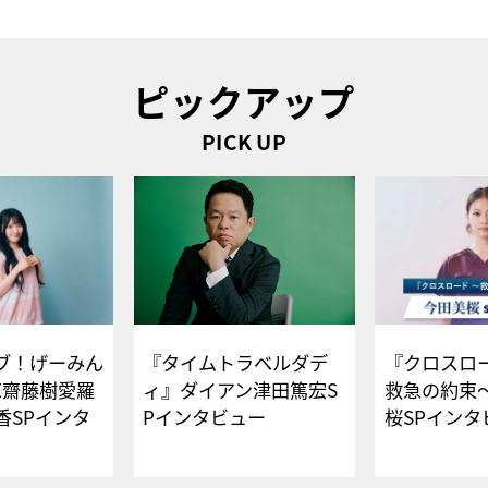
ピックアップ
PICK UP
ブ！げーみん
『タイムトラベルダデ
『クロスロー
E齋藤樹愛羅
ィ』ダイアン津田篤宏S
救急の約束
香SPインタ
Pインタビュー
桜SPイ