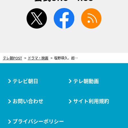
twitter
facebook
rss
テレ朝POST
ドラマ・映画
塩野瑛久、超至近距離で「愛してる…」危険な男の“フェンシング秘技”にドキドキ＜ドラマ『魔物』＞
テレビ朝日
テレ朝動画
お問い合わせ
サイト利用規約
プライバシーポリシー