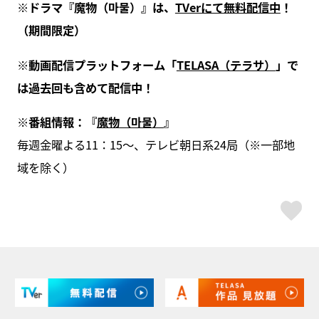
※ドラマ『魔物（마물）』は、
TVerにて無料配信中
！
（期間限定）
※動画配信プラットフォーム「
TELASA（テラサ）
」で
は過去回も含めて配信中！
※番組情報：『
魔物（마물）
』
毎週金曜よる11：15～、テレビ朝日系24局（※一部地
域を除く）
ス