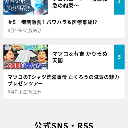
4
急の約束～
＃5 病院激震！パワハラ＆医療事故!?
8月4日(火)放送分
マツコ＆有吉 かりそめ
5
天国
マツコのTシャツ洗濯事情 たくろうの滋賀の魅力
プレゼンツアー
8月7日(金)放送分
公式SNS・RSS