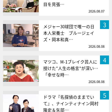
目を見張…
2026.08.07
3
メジャー30球団で唯一の日
本人栄養士 ブルージェイ
ズ・岡本和真…
2026.08.08
4
マツコ、M-1ブレイク芸人に
授けた“人生の格言”が深い…
「幸せな時…
2026.08.08
5
ドラマ『名探偵のままでい
て』、ナインティナイン岡村
隆史＆矢部…