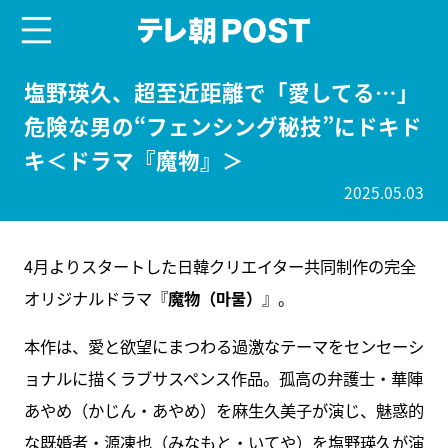
menu
テレ朝POST
塩野瑛久、超至近距離で「愛してる…」
危険な男の“フェンシング秘技”にドキド
キ＜ドラマ『魔物』＞
2025.05.03
4月よりスタートした日韓クリエイター共同制作の完全
オリジナルドラマ『
魔物（마물）
』。
本作は、愛と欲望にまつわる過激なテーマをセンセーシ
ョナルに描くラブサスペンス作品。孤高の弁護士・華陣
あやめ（かじん・あやめ）を麻生久美子が演じ、魅惑的
な既婚者・源凍也（みなもと・いてや）を塩野瑛久が演