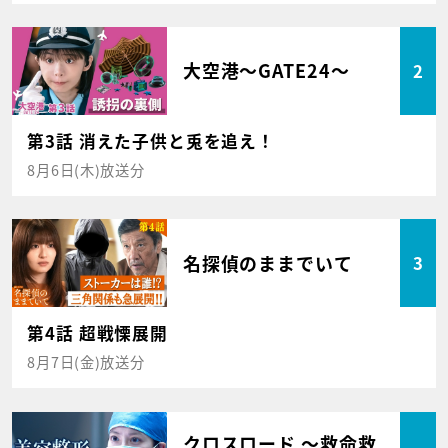
大空港～GATE24～
2
第3話 消えた子供と兎を追え！
8月6日(木)放送分
名探偵のままでいて
3
第4話 超戦慄展開
8月7日(金)放送分
クロスロード ～救命救