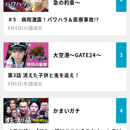
急の約束～
＃5 病院激震！パワハラ＆医療事故!?
8月4日(火)放送分
大空港～GATE24～
3
第3話 消えた子供と兎を追え！
8月6日(木)放送分
かまいガチ
4