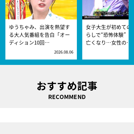
ゆうちゃみ、出演を熱望す
女子大生が初めての
る大人気番組を告白「オー
らしで“恐怖体験” 
ディション10回…
亡くなり…女性の…
2026.08.06
2
おすすめ記事
RECOMMEND