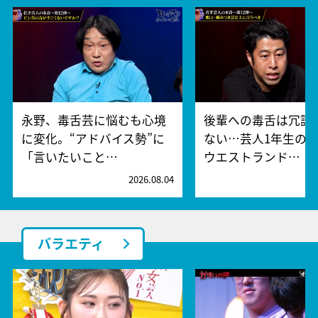
永野、毒舌芸に悩むも心境
後輩への毒舌は冗談
に変化。“アドバイス勢”に
ない…芸人1年生の“
「言いたいこと…
ウエストランド…
2026.08.04
2
バラエティ