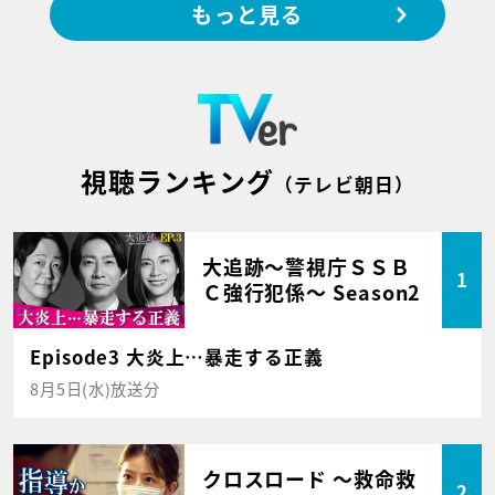
もっと見る
視聴ランキング
（テレビ朝日）
大追跡～警視庁ＳＳＢ
1
Ｃ強行犯係～ Season2
Episode3 大炎上…暴走する正義
8月5日(水)放送分
クロスロード ～救命救
2