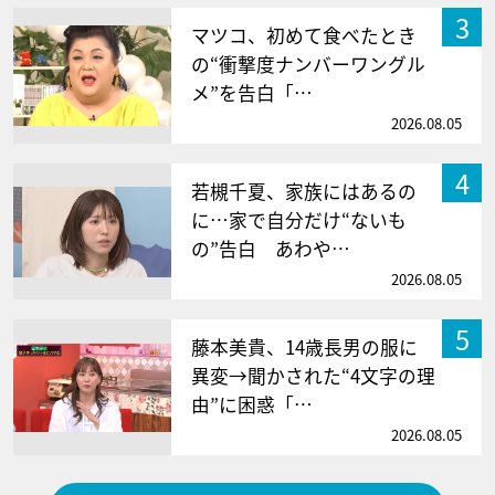
3
マツコ、初めて食べたとき
の“衝撃度ナンバーワングル
メ”を告白「…
2026.08.05
4
若槻千夏、家族にはあるの
に…家で自分だけ“ないも
の”告白 あわや…
2026.08.05
5
藤本美貴、14歳長男の服に
異変→聞かされた“4文字の理
由”に困惑「…
2026.08.05