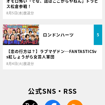
オモロ怖い「でな、話はここからやねん」トラビ
ス松倉参戦！
8月5日(水)放送分
ロンドンハーツ
5
【恋の行方は？】ラブマゲドン…FANTASTICSv
s紅しょうがら女芸人軍団
8月4日(火)放送分
公式SNS・RSS
twitter
facebook
rss