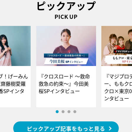
ピックアップ
PICK UP
ブ！げーみん
『クロスロード ～救命
『マジプロ
E齋藤樹愛羅
救急の約束～』今田美
ー、ももク
香SPインタ
桜SPインタビュー
クロ×東京0
ンタビュー
ピックアップ記事をもっと見る