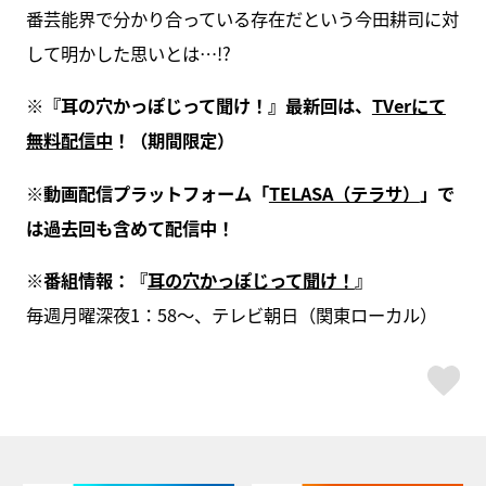
番芸能界で分かり合っている存在だという今田耕司に対
して明かした思いとは…!?
※『耳の穴かっぽじって聞け！』最新回は、
TVerにて
無料配信中
！（期間限定）
※動画配信プラットフォーム「
TELASA（テラサ）
」で
は過去回も含めて配信中！
※番組情報：『
耳の穴かっぽじって聞け！
』
毎週月曜深夜1：58～、テレビ朝日（関東ローカル）
ス