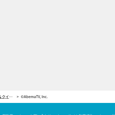
美男美女16名から“一番モテる”キング＆クイーンが決定！最終投票はどちらも大接戦「おもしれぇ」
©AbemaTV, Inc.