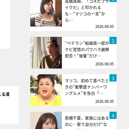
高橋真麻、「コネだブサ
イクだ」と叩かれる
も…“マツコの一言”か
ら…
2026.08.05
2
“ベテラン”船越英一郎が
クビ覚悟のパワハラ謝罪
拒否！“後輩”だけ…
2026.08.05
3
マツコ、初めて食べたと
きの“衝撃度ナンバーワ
ングルメ”を告白「…
える漫
2026.08.05
4
若槻千夏、家族にはある
のに…家で自分だけ“な