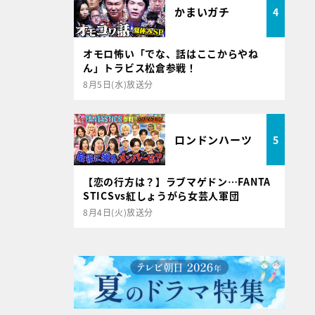
かまいガチ
4
オモロ怖い「でな、話はここからやね
ん」トラビス松倉参戦！
8月5日(水)放送分
ロンドンハーツ
5
【恋の行方は？】ラブマゲドン…FANTA
STICSvs紅しょうがら女芸人軍団
8月4日(火)放送分