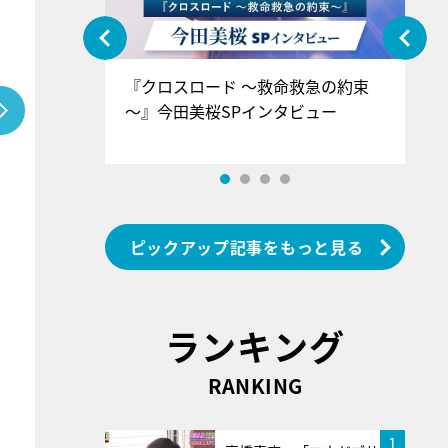
ぐ』＝LOV
『クロスロード ～救命救急の約束
『
香SPインタ
～』今田美桜SPインタビュー
ロ
ン
ピックアップ記事をもっと見る
ランキング
RANKING
1