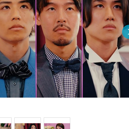
『アイ＝ラブ！げーみん
E齋藤樹愛羅＆佐々木舞
ビュー