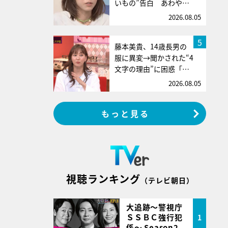
いもの”告白 あわや…
2026.08.05
5
藤本美貴、14歳長男の
服に異変→聞かされた“4
文字の理由”に困惑「…
2026.08.05
もっと見る
視聴ランキング
（テレビ朝日）
大追跡～警視庁
ＳＳＢＣ強行犯
1
係～ Season2