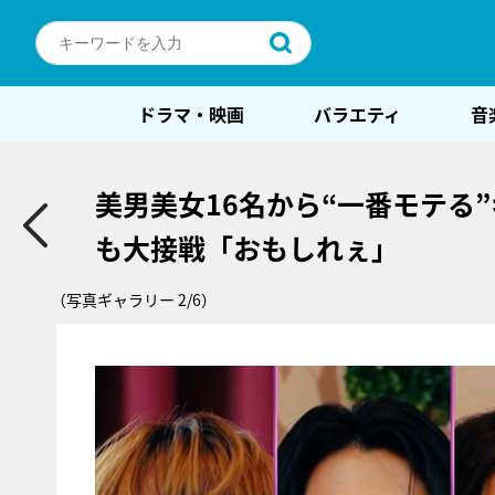
ドラマ・映画
バラエティ
音
美男美女16名から“一番モテる
も大接戦「おもしれぇ」
（写真ギャラリー 2/6）