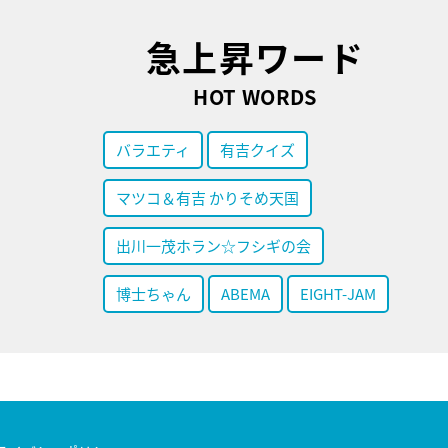
急上昇ワード
HOT WORDS
バラエティ
有吉クイズ
マツコ＆有吉 かりそめ天国
出川一茂ホラン☆フシギの会
博士ちゃん
ABEMA
EIGHT-JAM