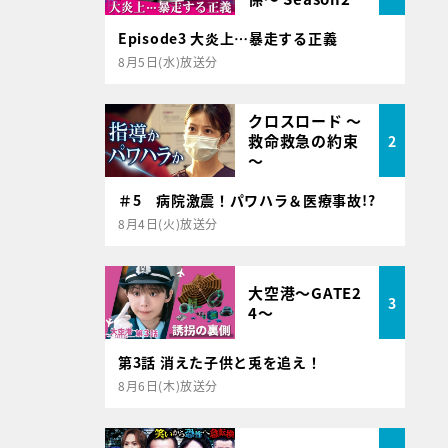
Episode3 大炎上…暴走する正義
8月5日(水)放送分
クロスロード ～
救命救急の約束
2
～
＃5 病院激震！パワハラ＆医療事故!?
8月4日(火)放送分
大空港～GATE2
3
4～
第3話 消えた子供と兎を追え！
8月6日(木)放送分