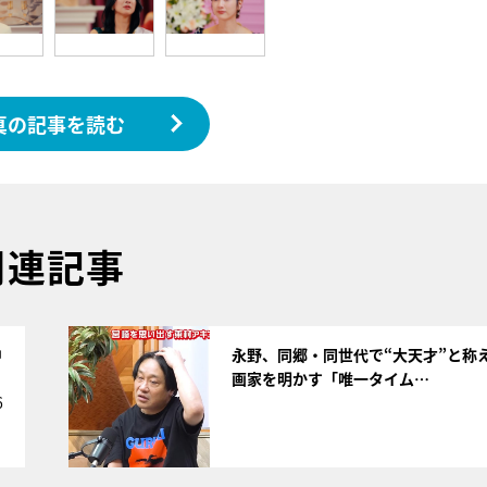
真の記事を読む
関連記事
サムネイル
中
永野、同郷・同世代で“大天才”と称
画家を明かす「唯一タイム…
6