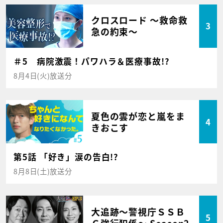
クロスロード ～救命救
3
急の約束～
＃5 病院激震！パワハラ＆医療事故!?
8月4日(火)放送分
夏色の雲が恋と嵐をま
4
きおこす
第5話 「好き」涙の告白!?
8月8日(土)放送分
大追跡～警視庁ＳＳＢ
5
Ｃ強行犯係～ Season2