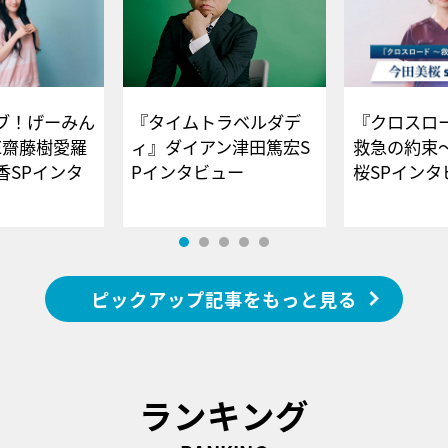
ブ！げーみん
『タイムトラベルダデ
『クロスロー
E齋藤樹愛羅
ィ』ダイアン津田篤宏S
救急の約束
香SPインタ
Pインタビュー
桜SPイ
ピックアップ記事をもっと見る
ランキング