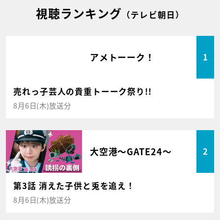
視聴ランキング
（テレビ朝日）
アメトーーク！
1
売れっ子芸人の貴重トーーク祭り!!
8月6日(木)放送分
大空港～GATE24～
2
第3話 消えた子供と兎を追え！
8月6日(木)放送分