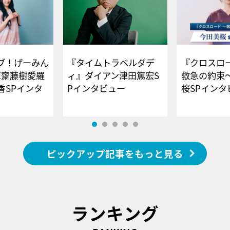
ブ！げーみん
『タイムトラベルダデ
『クロスロー
E齋藤樹愛羅
ィ』ダイアン津田篤宏S
救急の約束
香SPインタ
Pインタビュー
桜SPイ
ピックアップ記事をもっと見る
ランキング