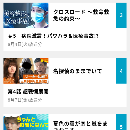
クロスロード ～救命救
3
急の約束～
＃5 病院激震！パワハラ＆医療事故!?
8月4日(火)放送分
名探偵のままでいて
4
第4話 超戦慄展開
8月7日(金)放送分
夏色の雲が恋と嵐をま
5
きおこす