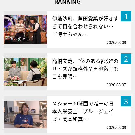
RANKING
1
伊藤沙莉、芦田愛菜が好きす
ぎて目を合わせられない…
『博士ちゃん…
2026.08.08
2
高橋文哉、“体のある部分”の
サイズが規格外？黒柳徹子も
目を見張…
2026.08.07
3
メジャー30球団で唯一の日
本人栄養士 ブルージェイ
ズ・岡本和真…
2026.08.08