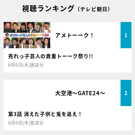
視聴ランキング
（テレビ朝日）
アメトーーク！
1
売れっ子芸人の貴重トーーク祭り!!
8月6日(木)放送分
大空港～GATE24～
2
第3話 消えた子供と兎を追え！
8月6日(木)放送分