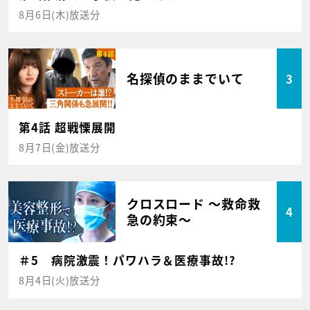
8月6日(木)放送分
名探偵のままでいて
3
第4話 超戦慄展開
8月7日(金)放送分
クロスロード ～救命救
4
急の約束～
＃5 病院激震！パワハラ＆医療事故!?
8月4日(火)放送分