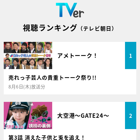
視聴ランキング
（テレビ朝日）
アメトーーク！
1
売れっ子芸人の貴重トーーク祭り!!
8月6日(木)放送分
大空港～GATE24～
2
第3話 消えた子供と兎を追え！