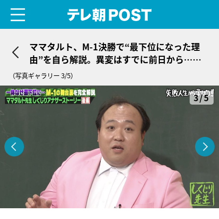
menu
テレ朝POST
ママタルト、M-1決勝で“最下位になった理
由”を自ら解説。異変はすでに前日から…
「様子がおかしかった」
（写真ギャラリー 3/5）
3/5