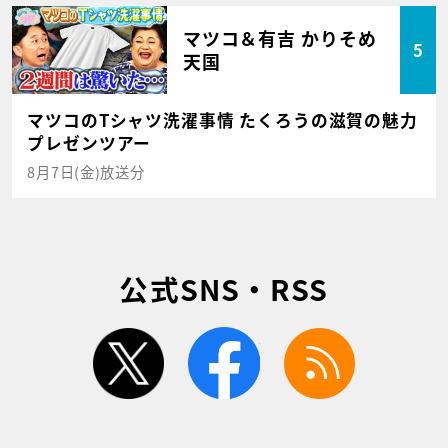
マツコ＆有吉 かりそめ
5
天国
マツコのTシャツ洗濯事情 たくろうの滋賀の魅力
プレゼンツアー
8月7日(金)放送分
公式SNS・RSS
twitter
facebook
rss