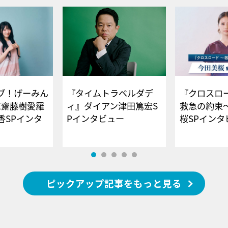
ブ！げーみん
『タイムトラベルダデ
『クロスロー
E齋藤樹愛羅
ィ』ダイアン津田篤宏S
救急の約束
香SPインタ
Pインタビュー
桜SPイ
ピックアップ記事をもっと見る