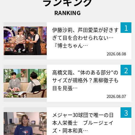
ランキング
RANKING
1
伊藤沙莉、芦田愛菜が好きす
ぎて目を合わせられない…
『博士ちゃん…
2026.08.08
2
高橋文哉、“体のある部分”の
サイズが規格外？黒柳徹子も
目を見張…
2026.08.07
3
メジャー30球団で唯一の日
本人栄養士 ブルージェイ
ズ・岡本和真…