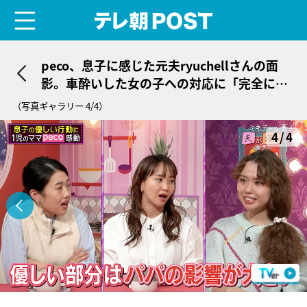
menu
テレ朝POST
peco、息子に感じた元夫ryuchellさんの面
影。車酔いした女の子への対応に「完全にこ
れは私じゃない」
（写真ギャラリー 4/4）
4/4