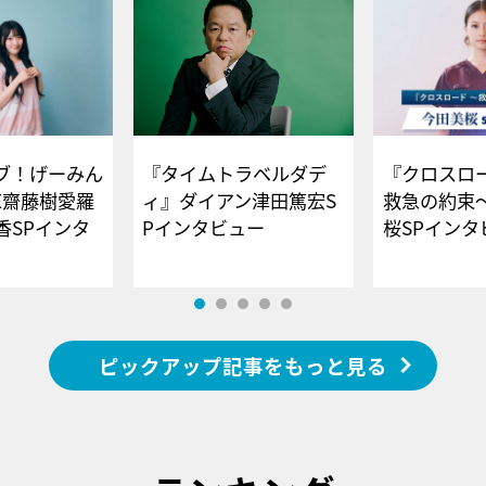
ブ！げーみん
『タイムトラベルダデ
『クロスロー
E齋藤樹愛羅
ィ』ダイアン津田篤宏S
救急の約束
香SPインタ
Pインタビュー
桜SPイ
ピックアップ記事をもっと見る