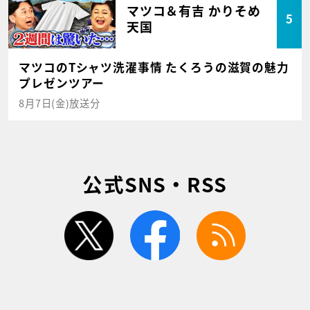
マツコ＆有吉 かりそめ
5
天国
マツコのTシャツ洗濯事情 たくろうの滋賀の魅力
プレゼンツアー
8月7日(金)放送分
公式SNS・RSS
twitter
facebook
rss