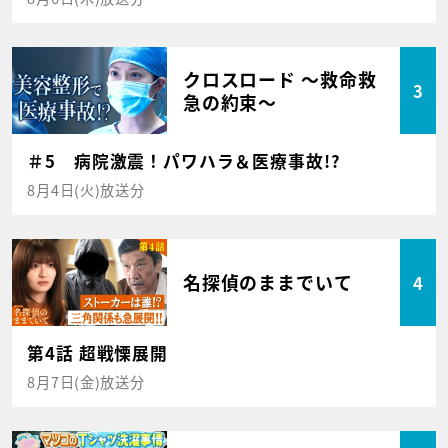
クロスロード ～救命救
3
急の約束～
＃5 病院激震！パワハラ＆医療事故!?
8月4日(火)放送分
名探偵のままでいて
4
第4話 超戦慄展開
8月7日(金)放送分