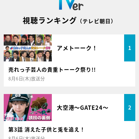
視聴ランキング
（テレビ朝日）
アメトーーク！
1
売れっ子芸人の貴重トーーク祭り!!
8月6日(木)放送分
大空港～GATE24～
2
第3話 消えた子供と兎を追え！
8月6日(木)放送分