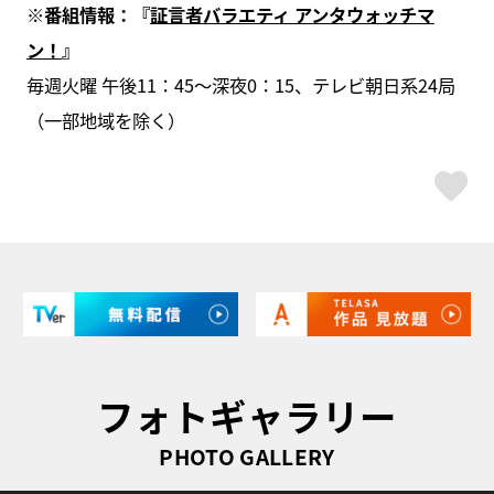
※番組情報：『
証言者バラエティ アンタウォッチマ
ン！
』
毎週火曜 午後11：45～深夜0：15、テレビ朝日系24局
（一部地域を除く）
ス
フォトギャラリー
PHOTO GALLERY