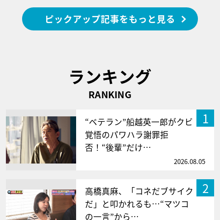
ピックアップ記事をもっと見る
ランキング
RANKING
1
“ベテラン”船越英一郎がクビ
覚悟のパワハラ謝罪拒
否！“後輩”だけ…
2026.08.05
2
高橋真麻、「コネだブサイク
だ」と叩かれるも…“マツコ
の一言”から…