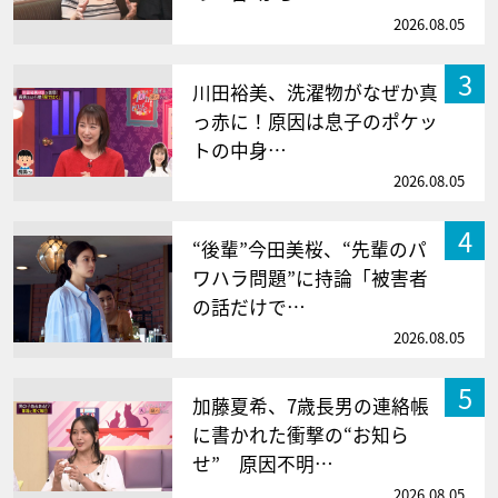
2026.08.05
3
川田裕美、洗濯物がなぜか真
っ赤に！原因は息子のポケッ
トの中身…
2026.08.05
4
“後輩”今田美桜、“先輩のパ
ワハラ問題”に持論「被害者
の話だけで…
2026.08.05
5
加藤夏希、7歳長男の連絡帳
に書かれた衝撃の“お知ら
せ” 原因不明…
2026.08.05