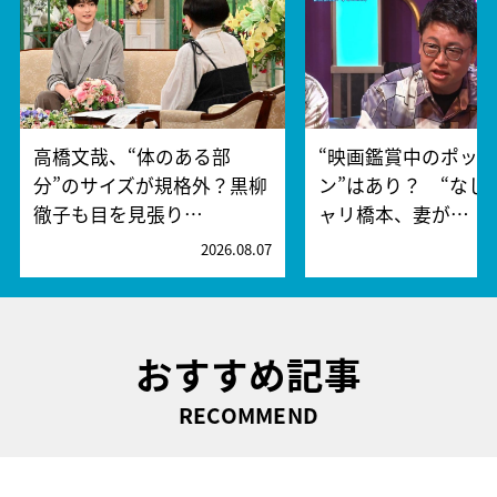
高橋文哉、“体のある部
“映画鑑賞中のポッ
分”のサイズが規格外？黒柳
ン”はあり？ “なし
徹子も目を見張り…
ャリ橋本、妻が…
2026.08.07
2
おすすめ記事
RECOMMEND