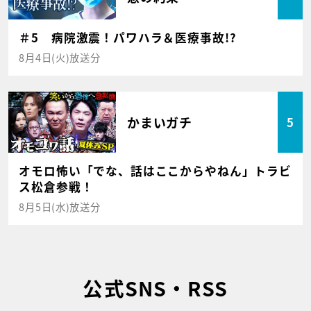
＃5 病院激震！パワハラ＆医療事故!?
8月4日(火)放送分
かまいガチ
5
オモロ怖い「でな、話はここからやねん」トラビ
ス松倉参戦！
8月5日(水)放送分
公式SNS・RSS