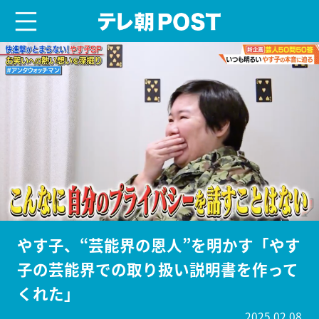
menu
テレ朝POST
やす子、“芸能界の恩人”を明かす「やす
子の芸能界での取り扱い説明書を作って
くれた」
2025.02.08