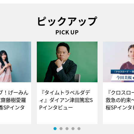
ピックアップ
PICK UP
ブ！げーみん
『タイムトラベルダデ
『クロスロー
E齋藤樹愛羅
ィ』ダイアン津田篤宏S
救急の約束
香SPインタ
Pインタビュー
桜SPイ