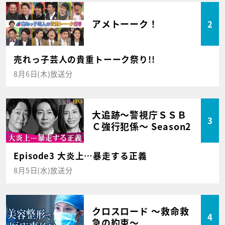
アメトーーク！
2
売れっ子芸人の貴重トーーク祭り!!
8月6日(木)放送分
大追跡～警視庁ＳＳＢ
3
Ｃ強行犯係～ Season2
Episode3 大炎上…暴走する正義
8月5日(水)放送分
クロスロード ～救命救
4
急の約束～