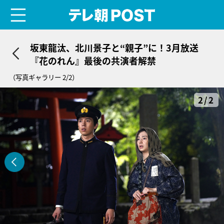
menu
テレ朝POST
坂東龍汰、北川景子と“親子”に！3月放送
『花のれん』最後の共演者解禁
（写真ギャラリー 2/2）
2/2