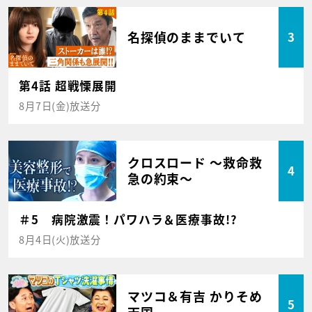
名探偵のままでいて
3
第4話 超戦慄展開
8月7日(金)放送分
クロスロード ～救命救
4
急の約束～
＃5 病院激震！パワハラ＆医療事故!?
8月4日(火)放送分
マツコ＆有吉 かりそめ
5