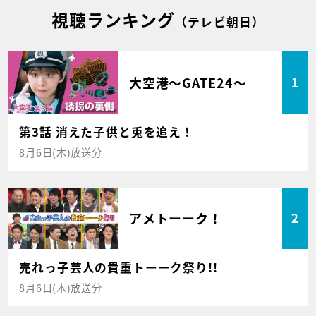
視聴ランキング
（テレビ朝日）
大空港～GATE24～
1
第3話 消えた子供と兎を追え！
8月6日(木)放送分
アメトーーク！
2
売れっ子芸人の貴重トーーク祭り!!
8月6日(木)放送分