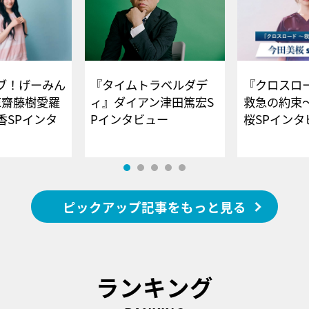
ブ！げーみん
『タイムトラベルダデ
『クロスロー
E齋藤樹愛羅
ィ』ダイアン津田篤宏S
救急の約束
香SPインタ
Pインタビュー
桜SPイ
ピックアップ記事をもっと見る
ランキング