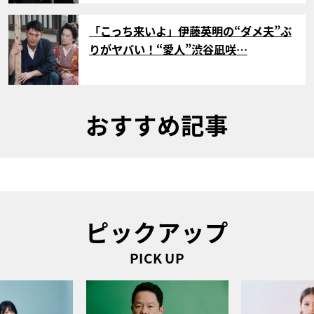
サムネイル
「こっち来いよ」伊藤英明の“ダメ夫”ぶ
りがヤバい！“愛人”渋谷凪咲…
おすすめ記事
ピックアップ
PICK UP