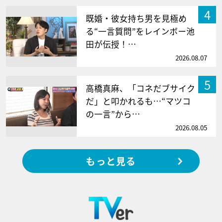
4
既婚・彼女持ち男を見極め
る“一言質問”をレインボー池
田が伝授！…
2026.08.07
5
高橋真麻、「コネだブサイク
だ」と叩かれるも…“マツコ
の一言”から…
2026.08.05
もっと見る