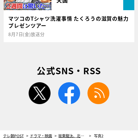
天国
マツコのTシャツ洗濯事情 たくろうの滋賀の魅力
プレゼンツアー
8月7日(金)放送分
公式SNS・RSS
twitter
facebook
rss
テレ朝POST
ドラマ・映画
坂東龍汰、北川景子と“親子”に！3月放送『花のれん』最後の共演者解禁
写真2