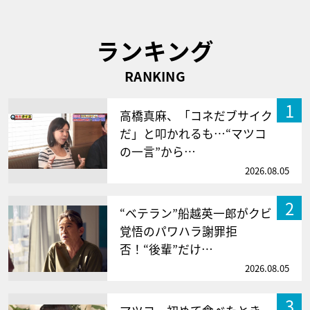
ランキング
RANKING
1
高橋真麻、「コネだブサイク
だ」と叩かれるも…“マツコ
の一言”から…
2026.08.05
2
“ベテラン”船越英一郎がクビ
覚悟のパワハラ謝罪拒
否！“後輩”だけ…
2026.08.05
3