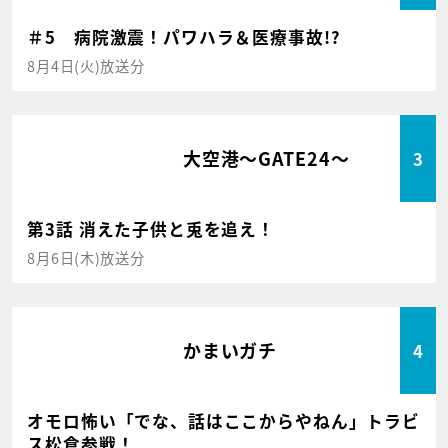
＃5 病院激震！パワハラ＆医療事故!?
8月4日(火)放送分
大空港～GATE24～
3
第3話 消えた子供と兎を追え！
8月6日(木)放送分
かまいガチ
4
オモロ怖い「でな、話はここからやねん」トラビ
ス松倉参戦！