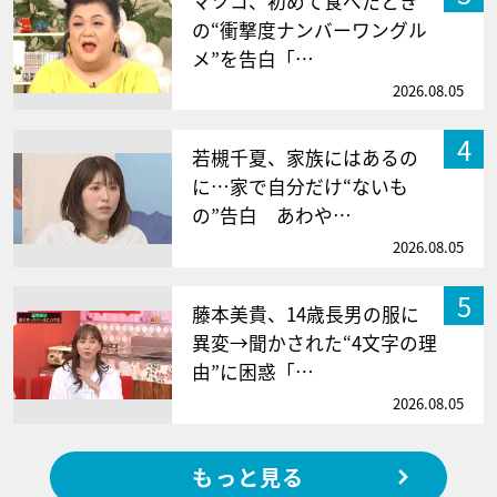
マツコ、初めて食べたとき
の“衝撃度ナンバーワングル
メ”を告白「…
2026.08.05
4
若槻千夏、家族にはあるの
に…家で自分だけ“ないも
の”告白 あわや…
2026.08.05
5
藤本美貴、14歳長男の服に
異変→聞かされた“4文字の理
由”に困惑「…
2026.08.05
もっと見る