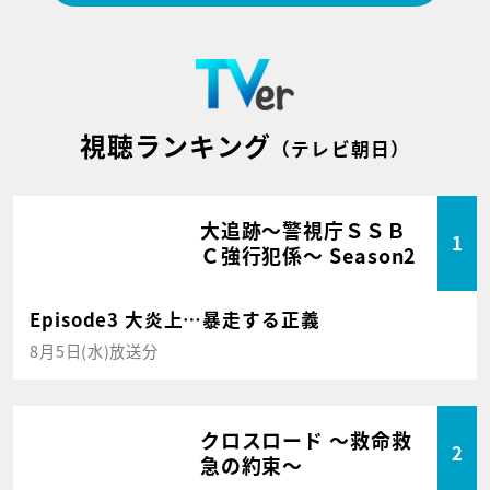
視聴ランキング
（テレビ朝日）
大追跡～警視庁ＳＳＢ
1
Ｃ強行犯係～ Season2
Episode3 大炎上…暴走する正義
8月5日(水)放送分
クロスロード ～救命救
2
急の約束～