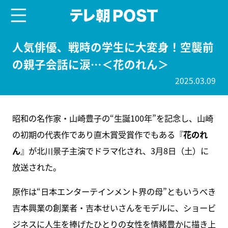
menu
テレ朝POST
人気俳優、戦時の学生に大変身！空襲前
の親子会話に涙…＜花のれん＞
2025.03.09
昭和の名作家・山崎豊子の“生誕100年”を記念し、山崎
の初期の代表作であり直木賞受賞作でもある『
花のれ
ん
』が北川景子主演でドラマ化され、3月8日（土）に
放送された。
原作は“日本エンターテインメント界の母”ともいうべき
吉本興業の創業者・吉本せいさんをモデルに、ショービ
ジネスに人生を捧げたひとりの女性を情緒豊かに描き上