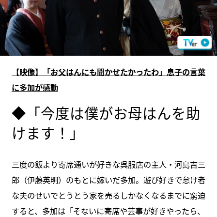
【映像】「お父はんにも聞かせたかったわ」息子の言葉
に多加が感動
◆「今度は僕がお母はんを助
けます！」
三度の飯より寄席通いが好きな呉服店の主人・河島吉三
郎（伊藤英明）のもとに嫁いだ多加。遊び好きで怠け者
な夫のせいでとうとう家を売るしかなくなるまでに窮迫
すると、多加は「そないに寄席や芸事が好きやったら、