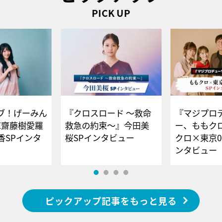
PICK UP
ブ！げーみん
『クロスロード ～救命
『マジプロ
E齋藤樹愛羅
救急の約束～』今田美
ー、ももク
香SPインタ
桜SPインタビュー
クロ×東京0
ンタビュー
ピックアップ記事をもっと見る