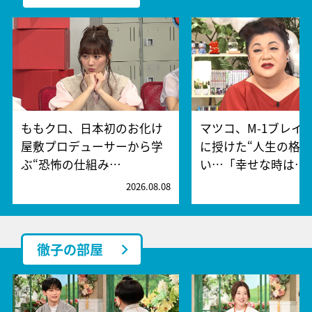
ももクロ、日本初のお化け
マツコ、M-1ブレイ
屋敷プロデューサーから学
に授けた“人生の格言
ぶ“恐怖の仕組み…
い…「幸せな時は…
2026.08.08
2
徹子の部屋