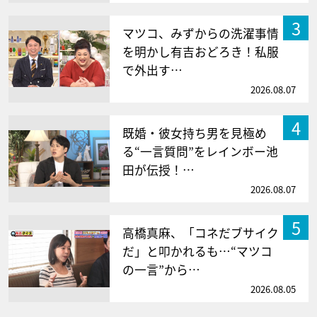
3
マツコ、みずからの洗濯事情
を明かし有吉おどろき！私服
で外出す…
2026.08.07
4
既婚・彼女持ち男を見極め
る“一言質問”をレインボー池
田が伝授！…
2026.08.07
5
高橋真麻、「コネだブサイク
だ」と叩かれるも…“マツコ
の一言”から…
2026.08.05