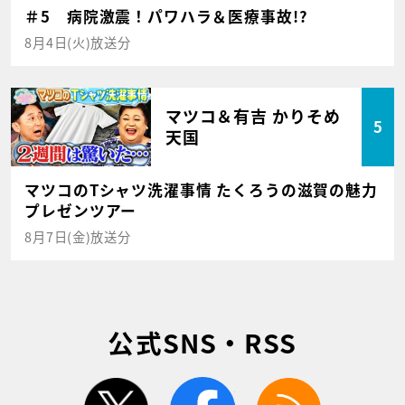
＃5 病院激震！パワハラ＆医療事故!?
8月4日(火)放送分
マツコ＆有吉 かりそめ
5
天国
マツコのTシャツ洗濯事情 たくろうの滋賀の魅力
プレゼンツアー
8月7日(金)放送分
公式SNS・RSS
twitter
facebook
rss