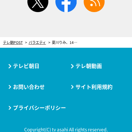
テレ朝POST
バラエティ
夏川りみ、14歳になった息子の“音楽の才能”に驚き！「成長が早くて私を置いてけぼりに」
テレビ朝日
テレ朝動画
お問い合わせ
サイト利用規約
プライバシーポリシー
Copyright(C) tv asahi All rights reserved.