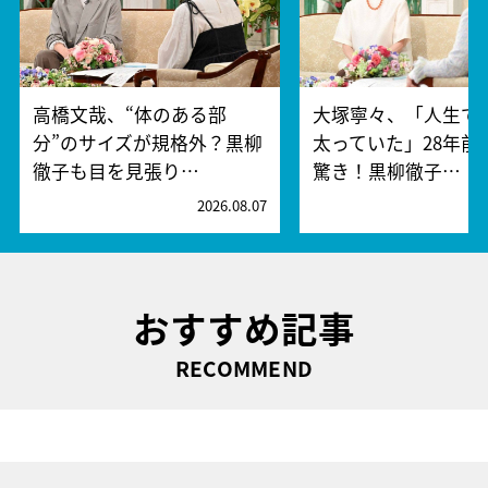
高橋文哉、“体のある部
大塚寧々、「人生で
分”のサイズが規格外？黒柳
太っていた」28年前
徹子も目を見張り…
驚き！黒柳徹子…
2026.08.07
2
おすすめ記事
RECOMMEND