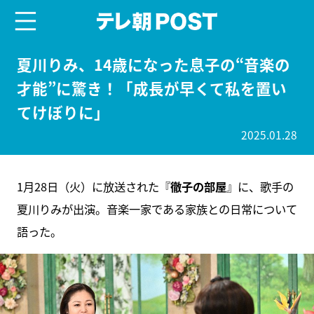
menu
テレ朝POST
夏川りみ、14歳になった息子の“音楽の
才能”に驚き！「成長が早くて私を置い
てけぼりに」
2025.01.28
1月28日（火）に放送された『
徹子の部屋
』に、歌手の
夏川りみが出演。音楽一家である家族との日常について
語った。