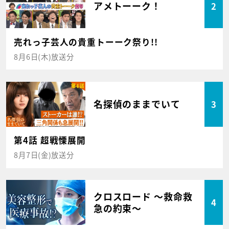
アメトーーク！
2
売れっ子芸人の貴重トーーク祭り!!
8月6日(木)放送分
名探偵のままでいて
3
第4話 超戦慄展開
8月7日(金)放送分
クロスロード ～救命救
4
急の約束～