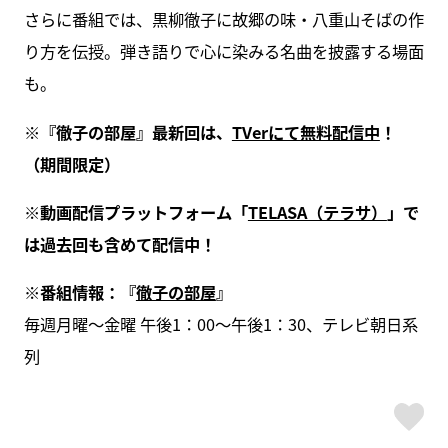
さらに番組では、黒柳徹子に故郷の味・八重山そばの作
り方を伝授。弾き語りで心に染みる名曲を披露する場面
も。
※『徹子の部屋』最新回は、
TVerにて無料配信中
！
（期間限定）
※動画配信プラットフォーム「
TELASA（テラサ）
」で
は過去回も含めて配信中！
※番組情報：『
徹子の部屋
』
毎週月曜～金曜 午後1：00～午後1：30、テレビ朝日系
列
ス