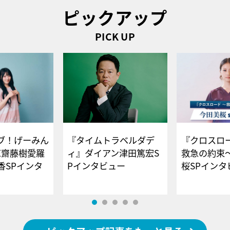
ピックアップ
PICK UP
ブ！げーみん
『タイムトラベルダデ
『クロスロー
E齋藤樹愛羅
ィ』ダイアン津田篤宏S
救急の約束
香SPインタ
Pインタビュー
桜SPイ