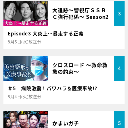
大追跡～警視庁ＳＳＢ
3
Ｃ強行犯係～ Season2
Episode3 大炎上…暴走する正義
8月5日(水)放送分
クロスロード ～救命救
4
急の約束～
＃5 病院激震！パワハラ＆医療事故!?
8月4日(火)放送分
かまいガチ
5