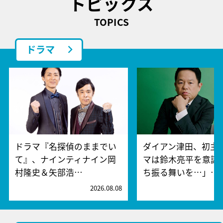
トピックス
TOPICS
ドラマ
ドラマ『名探偵のままでい
ダイアン津田、初主
て』、ナインティナイン岡
マは鈴木亮平を意識!
村隆史＆矢部浩…
ち振る舞いを…」…
2026.08.08
2