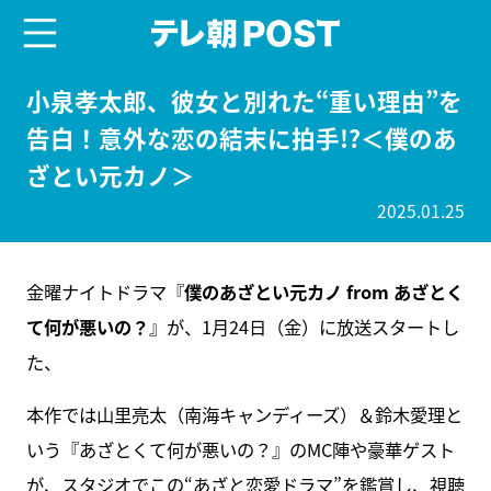
menu
テレ朝POST
小泉孝太郎、彼女と別れた“重い理由”を
告白！意外な恋の結末に拍手!?＜僕のあ
ざとい元カノ＞
2025.01.25
金曜ナイトドラマ『
僕のあざとい元カノ from あざとく
て何が悪いの？
』が、1月24日（金）に放送スタートし
た、
本作では山里亮太（南海キャンディーズ）＆鈴木愛理と
いう『あざとくて何が悪いの？』のMC陣や豪華ゲスト
が、スタジオでこの“あざと恋愛ドラマ”を鑑賞し、視聴