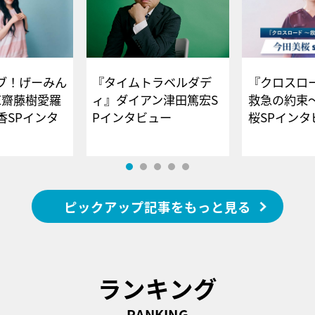
ブ！げーみん
『タイムトラベルダデ
『クロスロー
E齋藤樹愛羅
ィ』ダイアン津田篤宏S
救急の約束
香SPインタ
Pインタビュー
桜SPイ
ピックアップ記事をもっと見る
ランキング
RANKING