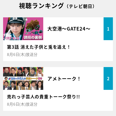
視聴ランキング
（テレビ朝日）
大空港～GATE24～
1
第3話 消えた子供と兎を追え！
8月6日(木)放送分
アメトーーク！
2
売れっ子芸人の貴重トーーク祭り!!
8月6日(木)放送分