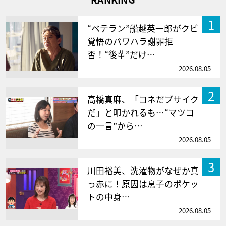
1
“ベテラン”船越英一郎がクビ
覚悟のパワハラ謝罪拒
否！“後輩”だけ…
2026.08.05
2
高橋真麻、「コネだブサイク
だ」と叩かれるも…“マツコ
の一言”から…
2026.08.05
3
川田裕美、洗濯物がなぜか真
っ赤に！原因は息子のポケッ
トの中身…
2026.08.05