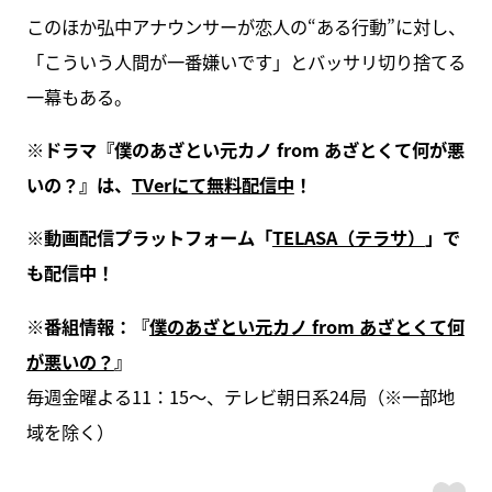
このほか弘中アナウンサーが恋人の“ある行動”に対し、
「こういう人間が一番嫌いです」とバッサリ切り捨てる
一幕もある。
※ドラマ『僕のあざとい元カノ from あざとくて何が悪
いの？』は、
TVerにて無料配信中
！
※動画配信プラットフォーム「
TELASA（テラサ）
」で
も配信中！
※番組情報：『
僕のあざとい元カノ from あざとくて何
が悪いの？
』
毎週金曜よる11：15～、テレビ朝日系24局（※一部地
域を除く）
ス