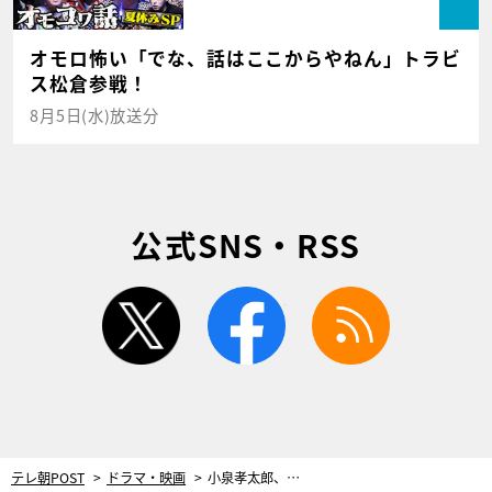
オモロ怖い「でな、話はここからやねん」トラビ
ス松倉参戦！
8月5日(水)放送分
公式SNS・RSS
twitter
facebook
rss
テレ朝POST
ドラマ・映画
小泉孝太郎、彼女と別れた“重い理由”を告白！意外な恋の結末に拍手!?＜僕のあざとい元カノ＞