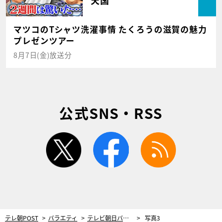
マツコのTシャツ洗濯事情 たくろうの滋賀の魅力
プレゼンツアー
8月7日(金)放送分
公式SNS・RSS
twitter
facebook
rss
テレ朝POST
バラエティ
テレビ朝日バラエティー史上初の試み！日米共同制作プロジェクト始動＜SONG vs DANCE＞
写真3