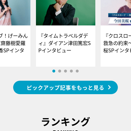
ブ！げーみん
『タイムトラベルダデ
『クロスロー
E齋藤樹愛羅
ィ』ダイアン津田篤宏S
救急の約束
香SPインタ
Pインタビュー
桜SPイ
ピックアップ記事をもっと見る
ランキング