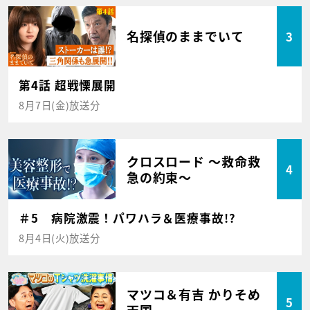
名探偵のままでいて
3
第4話 超戦慄展開
8月7日(金)放送分
クロスロード ～救命救
4
急の約束～
＃5 病院激震！パワハラ＆医療事故!?
8月4日(火)放送分
マツコ＆有吉 かりそめ
5
天国