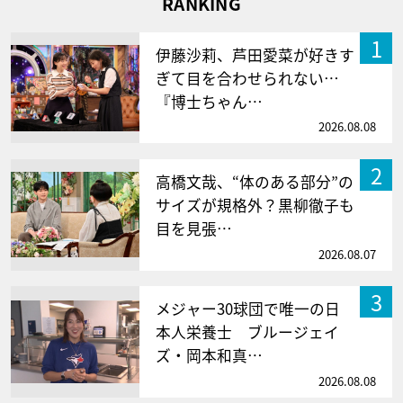
RANKING
1
伊藤沙莉、芦田愛菜が好きす
ぎて目を合わせられない…
『博士ちゃん…
2026.08.08
2
高橋文哉、“体のある部分”の
サイズが規格外？黒柳徹子も
目を見張…
2026.08.07
3
メジャー30球団で唯一の日
本人栄養士 ブルージェイ
ズ・岡本和真…
2026.08.08