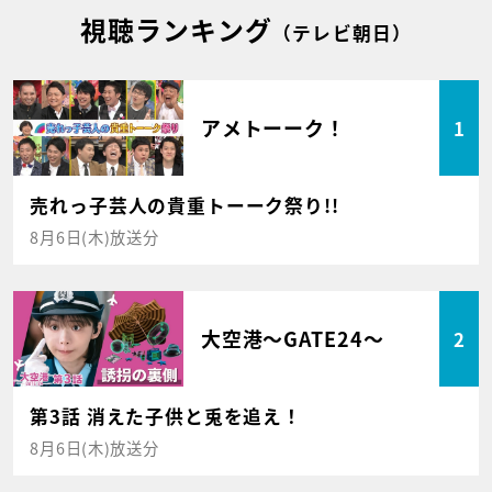
視聴ランキング
（テレビ朝日）
アメトーーク！
1
売れっ子芸人の貴重トーーク祭り!!
8月6日(木)放送分
大空港～GATE24～
2
第3話 消えた子供と兎を追え！
8月6日(木)放送分