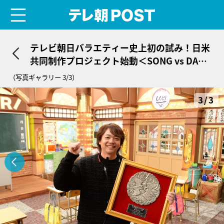
menu
テレ朝POST
テレビ朝日バラエティー史上初の試み！日米
共同制作プロジェクト始動＜SONG vs DANC
E＞
（写真ギャラリー 3/3）
3/3