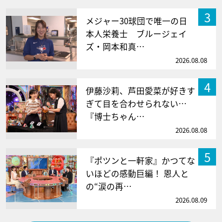
3
メジャー30球団で唯一の日
本人栄養士 ブルージェイ
ズ・岡本和真…
2026.08.08
4
伊藤沙莉、芦田愛菜が好きす
ぎて目を合わせられない…
『博士ちゃん…
2026.08.08
5
『ポツンと一軒家』かつてな
いほどの感動巨編！ 恩人と
の“涙の再…
2026.08.09