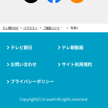
テレ朝POST
バラエティ
「頑固ジジイ」みちょぱ、“横暴すぎる”人気芸人にブチギレ！殺伐ムードであわや一触即発
写真3
テレビ朝日
テレ朝動画
お問い合わせ
サイト利用規約
プライバシーポリシー
Copyright(C) tv asahi All rights reserved.