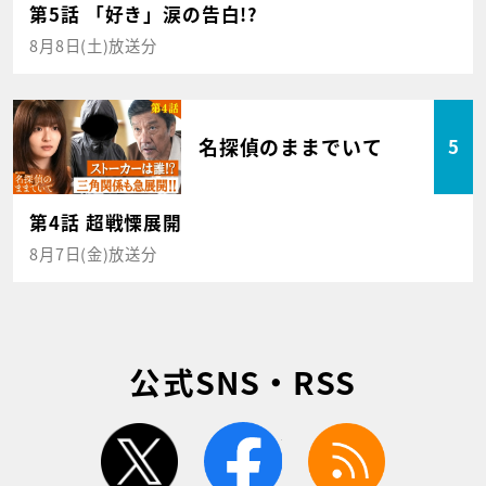
第5話 「好き」涙の告白!?
8月8日(土)放送分
名探偵のままでいて
5
第4話 超戦慄展開
8月7日(金)放送分
公式SNS・RSS
twitter
facebook
rss