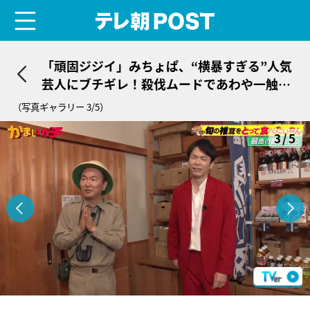
menu
テレ朝POST
「頑固ジジイ」みちょぱ、“横暴すぎる”人気
芸人にブチギレ！殺伐ムードであわや一触即
発
（写真ギャラリー 3/5）
3/5