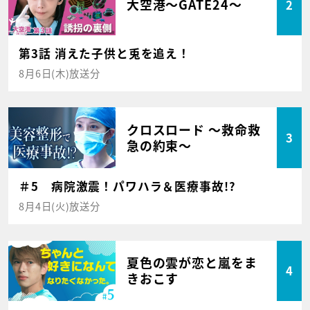
大空港～GATE24～
2
第3話 消えた子供と兎を追え！
8月6日(木)放送分
クロスロード ～救命救
3
急の約束～
＃5 病院激震！パワハラ＆医療事故!?
8月4日(火)放送分
夏色の雲が恋と嵐をま
4
きおこす