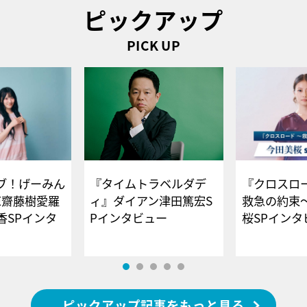
ピックアップ
PICK UP
ブ！げーみん
『タイムトラベルダデ
『クロスロー
E齋藤樹愛羅
ィ』ダイアン津田篤宏S
救急の約束
香SPインタ
Pインタビュー
桜SPイ
ピックアップ記事をもっと見る