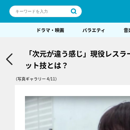
ドラマ・映画
バラエティ
音
「次元が違う感じ」現役レスラー
ット技とは？
（写真ギャラリー 4/11）