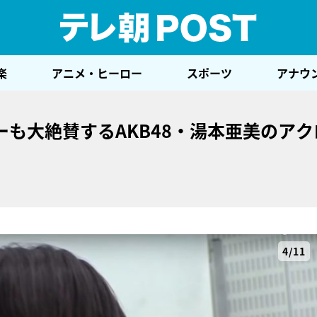
テレ
楽
アニメ・ヒーロー
スポーツ
アナウ
も大絶賛するAKB48・湯本亜美のアク
4/11