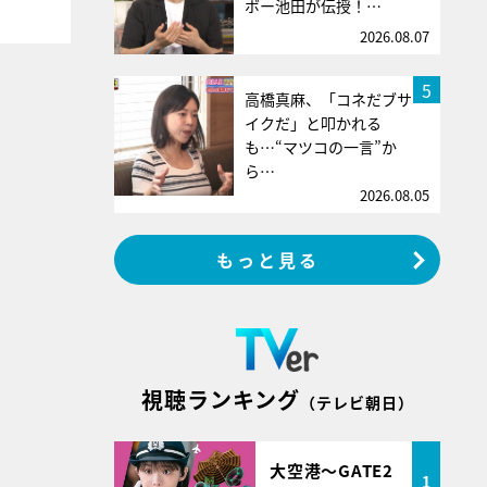
ボー池田が伝授！…
2026.08.07
5
高橋真麻、「コネだブサ
イクだ」と叩かれる
も…“マツコの一言”か
ら…
2026.08.05
もっと見る
視聴ランキング
（テレビ朝日）
大空港～GATE2
1