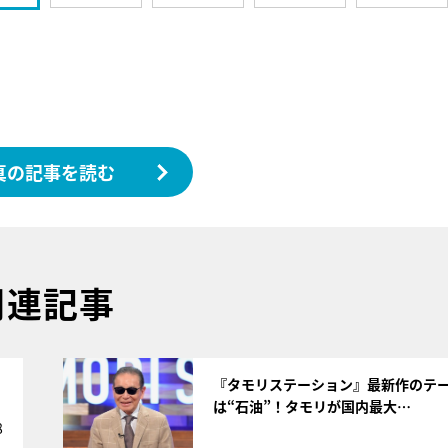
真の記事を読む
関連記事
サムネイル
く
『タモリステーション』最新作のテ
は“石油”！タモリが国内最大…
8