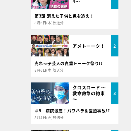
4～
第3話 消えた子供と兎を追え！
8月6日(木)放送分
アメトーーク！
2
売れっ子芸人の貴重トーーク祭り!!
8月6日(木)放送分
クロスロード ～
救命救急の約束
3
～
＃5 病院激震！パワハラ＆医療事故!?
8月4日(火)放送分