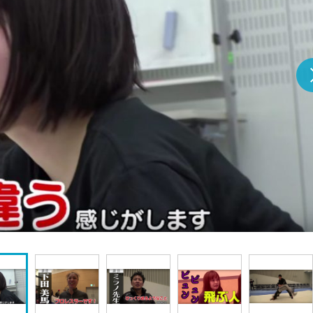
『アイ＝ラブ！げーみん
E齋藤樹愛羅＆佐々木舞
ビュー