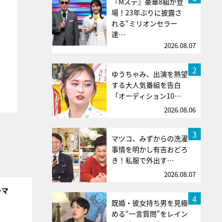
『Mステ』豪華8組が登
場！23年ぶりに披露さ
れる“ミリオンセラー
達…
2026.08.07
2
ゆうちゃみ、出演を熱望
する大人気番組を告白
「オーディション10…
2026.08.06
3
マツコ、みずからの洗濯
事情を明かし有吉おどろ
き！私服で外出す…
2026.08.07
ーマ
4
既婚・彼女持ち男を見極
める“一言質問”をレイン