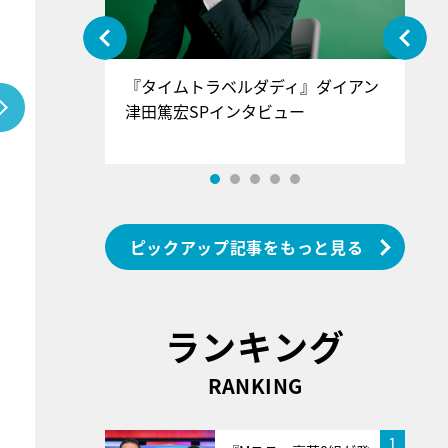
ぐ』＝LOV
『タイムトラベルダディ』ダイアン
『
香SPインタ
津田篤宏SPインタビュー
～
ピックアップ記事をもっと見る
ランキング
RANKING
1