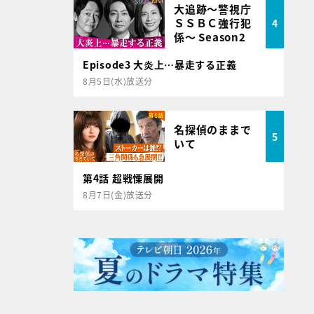
大追跡～警視庁
ＳＳＢＣ強行犯
4
係～ Season2
Episode3 大炎上…暴走する正義
8月5日(水)放送分
名探偵のままで
5
いて
第4話 超戦慄展開
8月7日(金)放送分