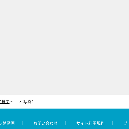
「次元が違う感じ」現役レスラーも大絶賛するAKB48・湯本亜美のアクロバット技とは？
写真4
レ朝動画
お問い合わせ
サイト利用規約
プ