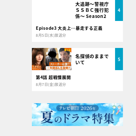
大追跡～警視庁
ＳＳＢＣ強行犯
4
係～ Season2
Episode3 大炎上…暴走する正義
8月5日(水)放送分
名探偵のままで
5
いて
第4話 超戦慄展開
8月7日(金)放送分