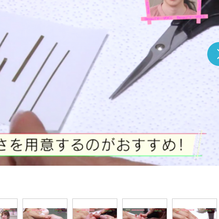
『アイ＝ラブ！げーみん
E齋藤樹愛羅＆佐々木舞
ビュー