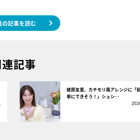
真の記事を読む
関連記事
サムネイル
蛯原友里、カチモリ風アレンジに「
単にできそう！」シュシ…
1
202