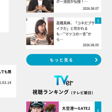
ボー池田が伝授！…
2026.08.07
5
高橋真麻、「コネだブサ
イクだ」と叩かれる
も…“マツコの一言”か
ら…
2026.08.05
もっと見る
私でも簡
6.03.14
視聴ランキング
（テレビ朝日）
大空港～GATE2
1