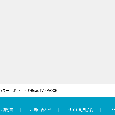
黒崎えり子直伝！2018年ラッキーカラー「ボルドー」で幸せを呼び込む新年ネイル
©BeauTV ～VOCE
レ朝動画
お問い合わせ
サイト利用規約
プ