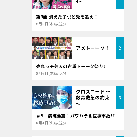
4～
第3話 消えた子供と兎を追え！
8月6日(木)放送分
アメトーーク！
2
売れっ子芸人の貴重トーーク祭り!!
8月6日(木)放送分
クロスロード ～
救命救急の約束
3
～
＃5 病院激震！パワハラ＆医療事故!?
8月4日(火)放送分