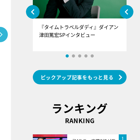
ぐ』＝LOV
『タイムトラベルダディ』ダイアン
『
香SPインタ
津田篤宏SPインタビュー
～
ピックアップ記事をもっと見る
ランキング
RANKING
1