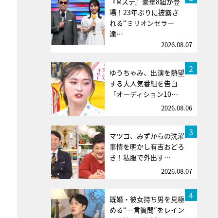
『Mステ』豪華8組が登
場！23年ぶりに披露さ
れる“ミリオンセラー
達…
2026.08.07
2
ゆうちゃみ、出演を熱望
する大人気番組を告白
「オーディション10…
2026.08.06
3
マツコ、みずからの洗濯
事情を明かし有吉おどろ
き！私服で外出す…
2026.08.07
4
既婚・彼女持ち男を見極
める“一言質問”をレイン