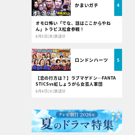
かまいガチ
4
オモロ怖い「でな、話はここからやね
ん」トラビス松倉参戦！
8月5日(水)放送分
ロンドンハーツ
5
【恋の行方は？】ラブマゲドン…FANTA
STICSvs紅しょうがら女芸人軍団
8月4日(火)放送分