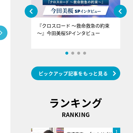
ぐ』＝LOV
『クロスロード ～救命救急の約束
『
香SPインタ
～』今田美桜SPインタビュー
ロ
ン
ピックアップ記事をもっと見る
ランキング
RANKING
1