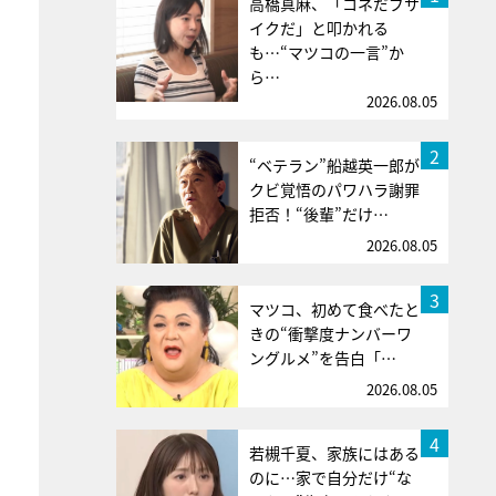
高橋真麻、「コネだブサ
イクだ」と叩かれる
も…“マツコの一言”か
ら…
2026.08.05
2
“ベテラン”船越英一郎が
クビ覚悟のパワハラ謝罪
拒否！“後輩”だけ…
2026.08.05
3
マツコ、初めて食べたと
きの“衝撃度ナンバーワ
ングルメ”を告白「…
2026.08.05
4
若槻千夏、家族にはある
のに…家で自分だけ“な