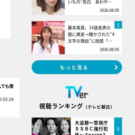
いもの”告白 あわや…
2026.08.05
5
藤本美貴、14歳長男の
服に異変→聞かされた“4
文字の理由”に困惑「…
2026.08.05
もっと見る
私でも簡
6.03.14
視聴ランキング
（テレビ朝日）
大追跡～警視庁
ＳＳＢＣ強行犯
1
係～ Season2