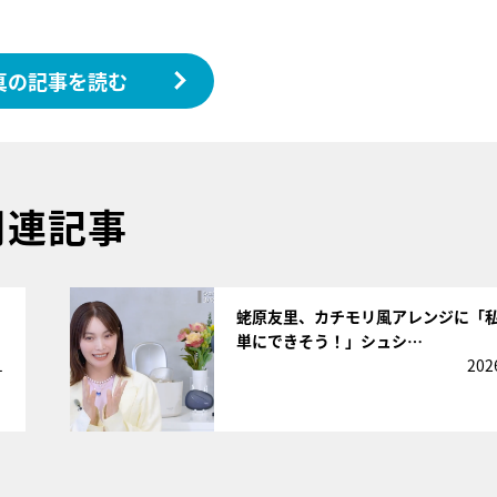
真の記事を読む
関連記事
サムネイル
蛯原友里、カチモリ風アレンジに「
単にできそう！」シュシ…
1
202