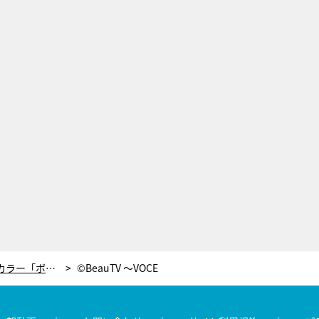
黒崎えり子直伝！2018年ラッキーカラー「ボルドー」で幸せを呼び込む新年ネイル
©BeauTV ～VOCE