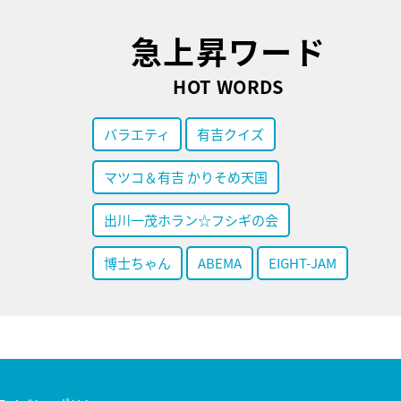
急上昇ワード
HOT WORDS
バラエティ
有吉クイズ
マツコ＆有吉 かりそめ天国
出川一茂ホラン☆フシギの会
博士ちゃん
ABEMA
EIGHT-JAM