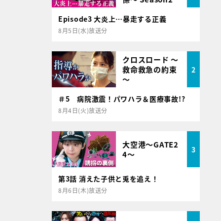
Episode3 大炎上…暴走する正義
8月5日(水)放送分
クロスロード ～
救命救急の約束
2
～
＃5 病院激震！パワハラ＆医療事故!?
8月4日(火)放送分
大空港～GATE2
3
4～
第3話 消えた子供と兎を追え！
8月6日(木)放送分