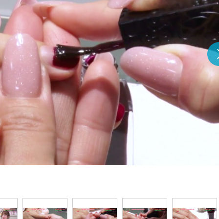
『アイ＝ラブ！げーみん
E齋藤樹愛羅＆佐々木舞
ビュー