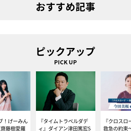
おすすめ記事
ピックアップ
PICK UP
ブ！げーみん
『タイムトラベルダデ
『クロスロー
E齋藤樹愛羅
ィ』ダイアン津田篤宏S
救急の約束