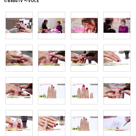
©BeauTV ～VOCE