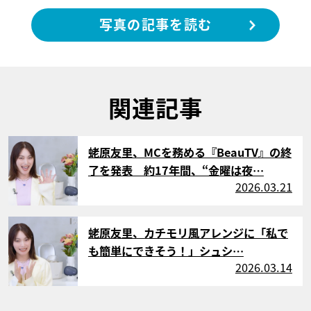
写真の記事を読む
関連記事
サムネイル
蛯原友里、MCを務める『BeauTV』の終
了を発表 約17年間、“金曜は夜…
2026.03.21
サムネイル
蛯原友里、カチモリ風アレンジに「私で
も簡単にできそう！」シュシ…
2026.03.14