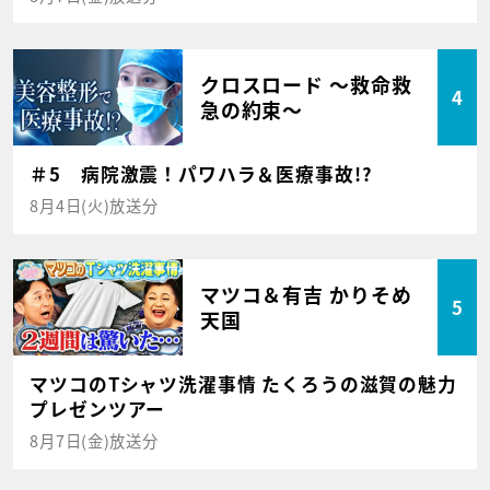
クロスロード ～救命救
4
急の約束～
＃5 病院激震！パワハラ＆医療事故!?
8月4日(火)放送分
マツコ＆有吉 かりそめ
5
天国
マツコのTシャツ洗濯事情 たくろうの滋賀の魅力
プレゼンツアー
8月7日(金)放送分