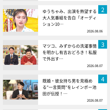
2
ゆうちゃみ、出演を熱望する
大人気番組を告白「オーディ
ション10…
2026.08.06
3
マツコ、みずからの洗濯事情
を明かし有吉おどろき！私服
で外出す…
2026.08.07
4
既婚・彼女持ち男を見極め
る“一言質問”をレインボー池
田が伝授！…
2026.08.07