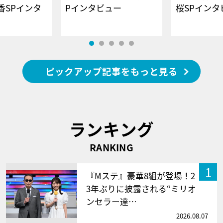
香SPインタ
Pインタビュー
桜SPイ
ピックアップ記事をもっと見る
ランキング
RANKING
1
『Mステ』豪華8組が登場！2
3年ぶりに披露される“ミリオ
ンセラー達…
2026.08.07