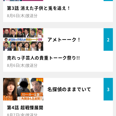
第3話 消えた子供と兎を追え！
8月6日(木)放送分
アメトーーク！
2
売れっ子芸人の貴重トーーク祭り!!
8月6日(木)放送分
名探偵のままでいて
3
第4話 超戦慄展開
8月7日(金)放送分