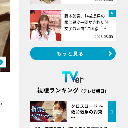
5
藤本美貴、14歳長男の
服に異変→聞かされた“4
文字の理由”に困惑「…
2026.08.05
もっと見る
視聴ランキング
（テレビ朝日）
い
クロスロード ～
救命救急の約束
1
～