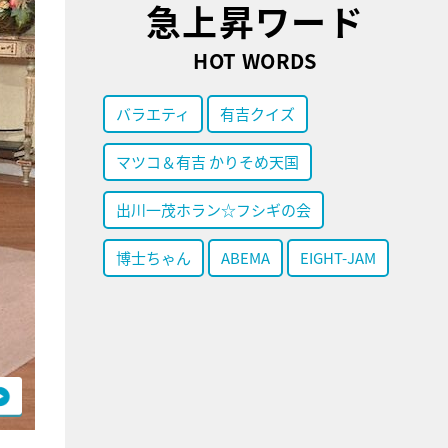
急上昇ワード
HOT WORDS
バラエティ
有吉クイズ
マツコ＆有吉 かりそめ天国
出川一茂ホラン☆フシギの会
博士ちゃん
ABEMA
EIGHT-JAM