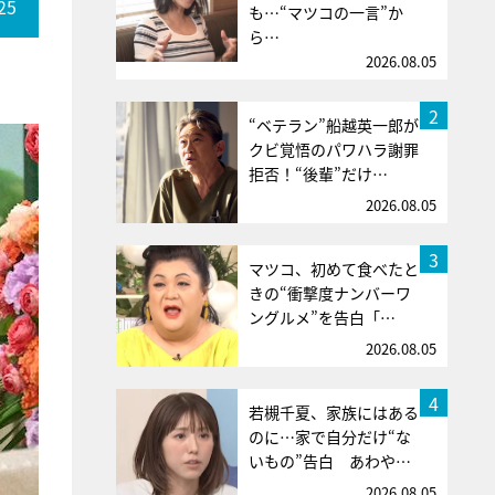
25
も…“マツコの一言”か
ら…
2026.08.05
2
“ベテラン”船越英一郎が
クビ覚悟のパワハラ謝罪
拒否！“後輩”だけ…
2026.08.05
3
マツコ、初めて食べたと
きの“衝撃度ナンバーワ
ングルメ”を告白「…
2026.08.05
4
若槻千夏、家族にはある
のに…家で自分だけ“な
いもの”告白 あわや…
2026.08.05