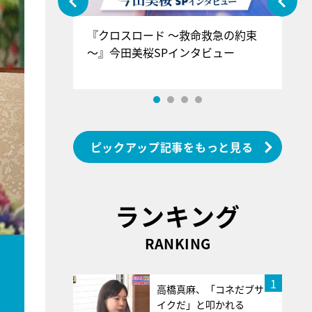
ぐ』＝LOV
『クロスロード ～救命救急の約束
『
香SPインタ
～』今田美桜SPインタビュー
ロ
ン
ピックアップ記事をもっと見る
ランキング
RANKING
1
高橋真麻、「コネだブサ
イクだ」と叩かれる