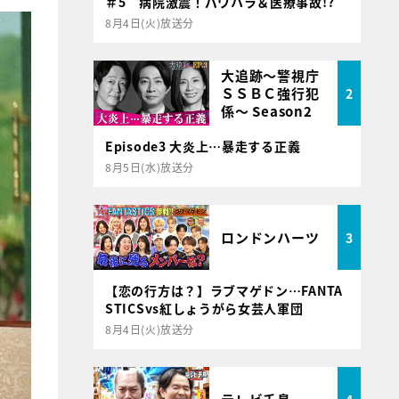
＃5 病院激震！パワハラ＆医療事故!?
8月4日(火)放送分
大追跡～警視庁
ＳＳＢＣ強行犯
2
係～ Season2
Episode3 大炎上…暴走する正義
8月5日(水)放送分
ロンドンハーツ
3
【恋の行方は？】ラブマゲドン…FANTA
STICSvs紅しょうがら女芸人軍団
8月4日(火)放送分