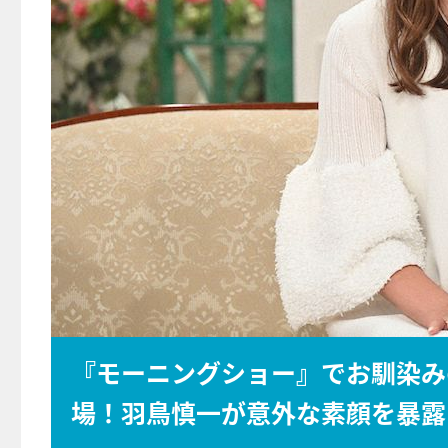
『モーニングショー』でお馴染み
場！羽鳥慎一が意外な素顔を暴露