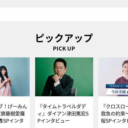
ピックアップ
PICK UP
ブ！げーみん
『タイムトラベルダデ
『クロスロー
E齋藤樹愛羅
ィ』ダイアン津田篤宏S
救急の約束
香SPインタ
Pインタビュー
桜SPイ