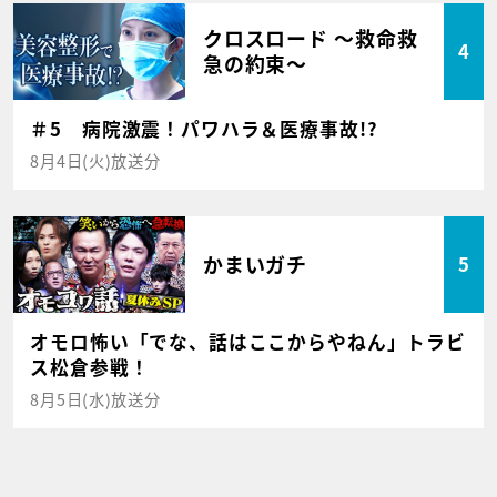
クロスロード ～救命救
4
急の約束～
＃5 病院激震！パワハラ＆医療事故!?
8月4日(火)放送分
かまいガチ
5
オモロ怖い「でな、話はここからやねん」トラビ
ス松倉参戦！
8月5日(水)放送分