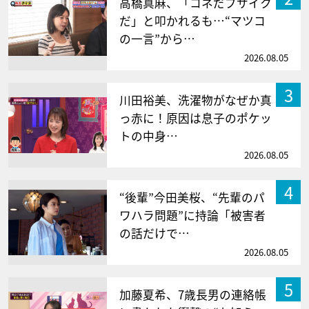
高橋真麻、「コネだブサイク
だ」と叩かれるも…“マツコ
の一言”から…
2026.08.05
3
川田裕美、洗濯物がなぜか真
っ赤に！原因は息子のポケッ
トの中身…
2026.08.05
4
“後輩”今田美桜、“先輩のパ
ワハラ問題”に持論「被害者
の話だけで…
2026.08.05
5
加藤夏希、7歳長男の連絡帳