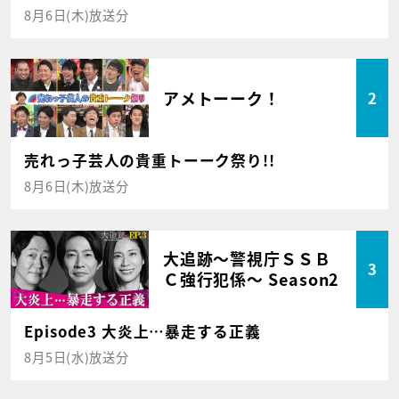
8月6日(木)放送分
アメトーーク！
2
売れっ子芸人の貴重トーーク祭り!!
8月6日(木)放送分
大追跡～警視庁ＳＳＢ
3
Ｃ強行犯係～ Season2
Episode3 大炎上…暴走する正義
8月5日(水)放送分