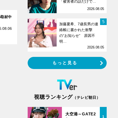
「被害者の話だけで…
2026.08.05
の取材中
5
加藤夏希、7歳長男の連
6.08.06
絡帳に書かれた衝撃
の“お知らせ” 原因不
明…
2026.08.05
もっと見る
視聴ランキング
（テレビ朝日）
大空港～GATE2
1