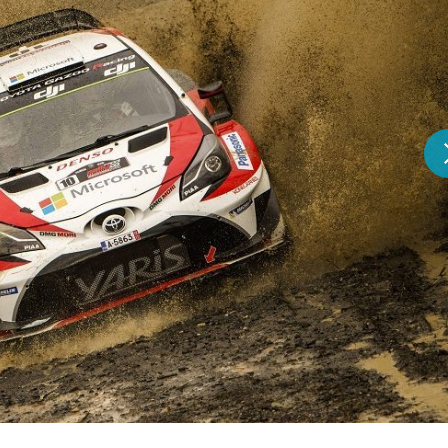
『アイ＝ラブ！げーみん
E齋藤樹愛羅＆佐々木舞
ビュー