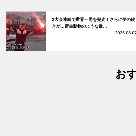
サムネイル
2大会連続で世界一周を完走！さらに夢の続
きが…野生動物のような最…
2026.08.0
お