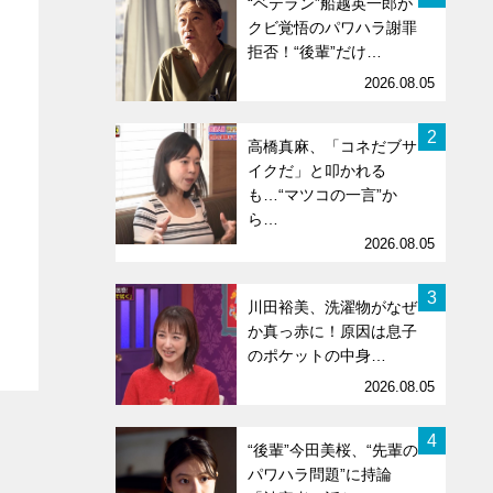
“ベテラン”船越英一郎が
クビ覚悟のパワハラ謝罪
拒否！“後輩”だけ…
2026.08.05
2
高橋真麻、「コネだブサ
イクだ」と叩かれる
も…“マツコの一言”か
ら…
2026.08.05
3
川田裕美、洗濯物がなぜ
か真っ赤に！原因は息子
のポケットの中身…
2026.08.05
4
“後輩”今田美桜、“先輩の
パワハラ問題”に持論