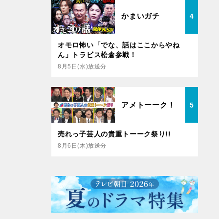
かまいガチ
4
オモロ怖い「でな、話はここからやね
ん」トラビス松倉参戦！
8月5日(水)放送分
アメトーーク！
5
売れっ子芸人の貴重トーーク祭り!!
8月6日(木)放送分