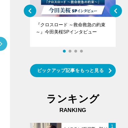
ぐ』＝LOV
『クロスロード ～救命救急の約束
『
香SPインタ
～』今田美桜SPインタビュー
ロ
タ
ピックアップ記事をもっと見る
ランキング
RANKING
1