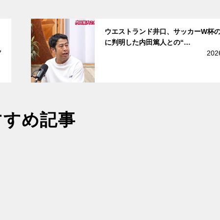
サムネイル
ウエストランド井口、サッカーW杯
に判明した内田篤人との“…
7
202
すすめ記事