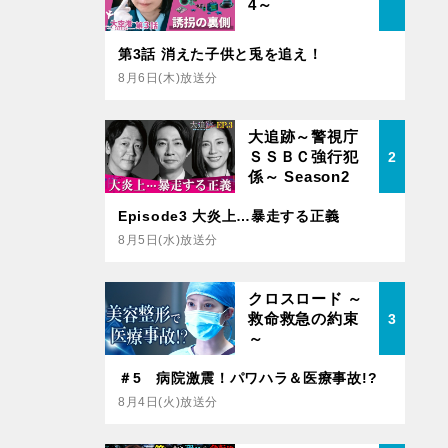
4～
第3話 消えた子供と兎を追え！
8月6日(木)放送分
大追跡～警視庁
ＳＳＢＣ強行犯
2
係～ Season2
Episode3 大炎上…暴走する正義
8月5日(水)放送分
クロスロード ～
救命救急の約束
3
～
＃5 病院激震！パワハラ＆医療事故!?
8月4日(火)放送分