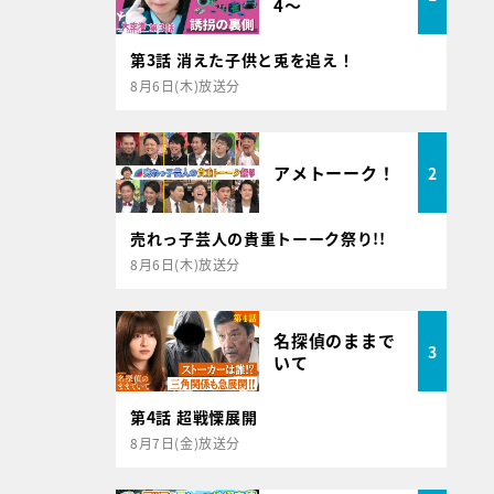
4～
第3話 消えた子供と兎を追え！
8月6日(木)放送分
アメトーーク！
2
売れっ子芸人の貴重トーーク祭り!!
8月6日(木)放送分
名探偵のままで
3
いて
第4話 超戦慄展開
8月7日(金)放送分