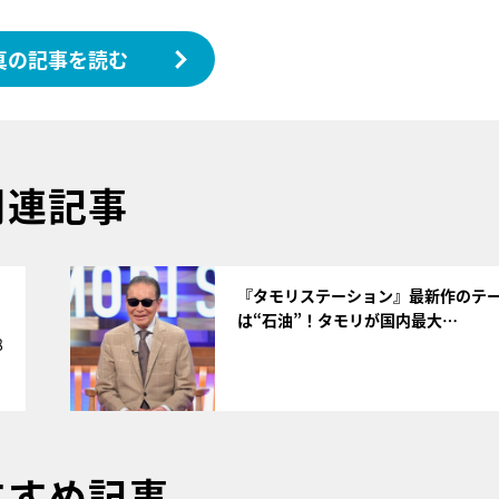
真の記事を読む
関連記事
サムネイル
く
『タモリステーション』最新作のテ
は“石油”！タモリが国内最大…
8
すすめ記事