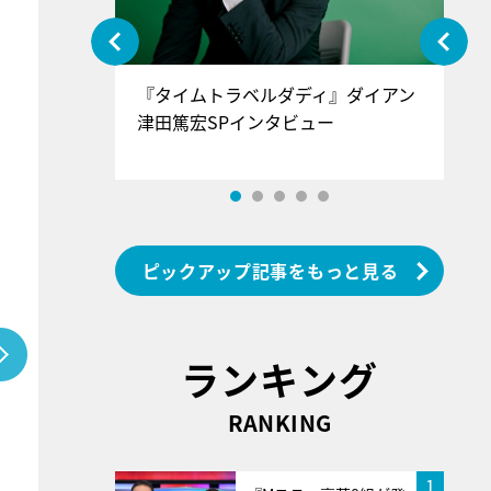
ぐ』＝LOV
『タイムトラベルダディ』ダイアン
『
香SPインタ
津田篤宏SPインタビュー
～
ピックアップ記事をもっと見る
ランキング
RANKING
1