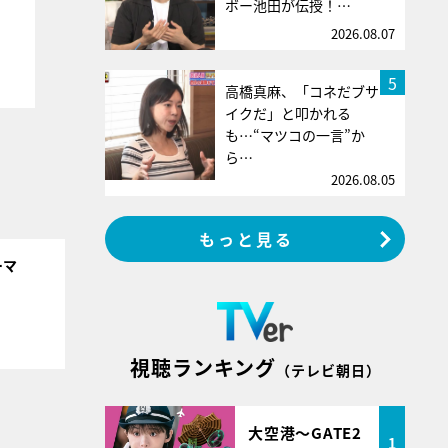
ボー池田が伝授！…
2026.08.07
5
高橋真麻、「コネだブサ
イクだ」と叩かれる
も…“マツコの一言”か
ら…
2026.08.05
もっと見る
ーマ
視聴ランキング
（テレビ朝日）
大空港～GATE2
1