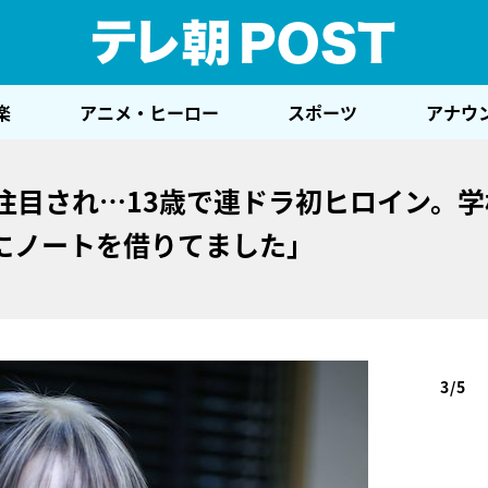
テレ
楽
アニメ・ヒーロー
スポーツ
アナウ
注目され…13歳で連ドラ初ヒロイン。学
にノートを借りてました」
3/5