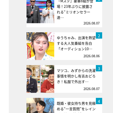
『Mステ』豪華8組が登
場！23年ぶりに披露さ
れる“ミリオンセラー
達…
2026.08.07
2
ゆうちゃみ、出演を熱望
する大人気番組を告白
「オーディション10…
2026.08.06
3
マツコ、みずからの洗濯
事情を明かし有吉おどろ
き！私服で外出す…
2026.08.07
4
既婚・彼女持ち男を見極
める“一言質問”をレイン