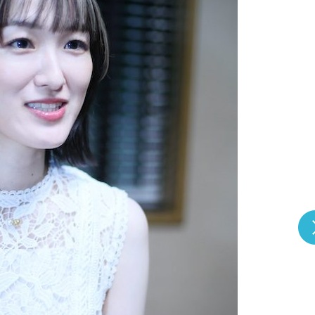
『アイ＝ラブ！げーみん
E齋藤樹愛羅＆佐々木舞
ビュー