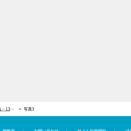
大後寿々花、“天才子役”として注目され…13歳で連ドラ初ヒロイン。学校生活は試験が大変「いつも友だちにノートを借りてました」
写真3
レ朝動画
お問い合わせ
サイト利用規約
プ