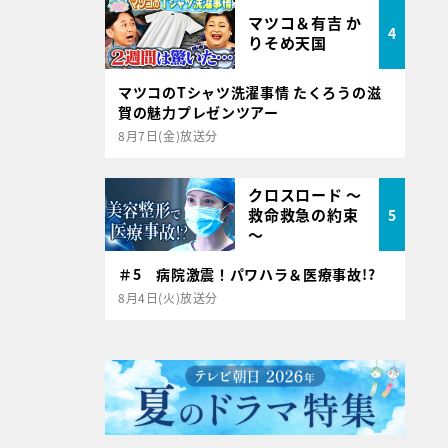
マツコ＆有吉 か
4
りそめ天国
マツコのTシャツ洗濯事情 たくろうの滋
賀の魅力プレゼンツアー
8月7日(金)放送分
クロスロード ～
救命救急の約束
5
～
＃5 病院激震！パワハラ＆医療事故!?
8月4日(火)放送分