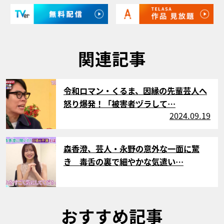
関連記事
サムネイル
令和ロマン・くるま、因縁の先輩芸人へ
怒り爆発！「被害者ヅラして…
2024.09.19
サムネイル
森香澄、芸人・永野の意外な一面に驚
き 毒舌の裏で細やかな気遣い…
おすすめ記事