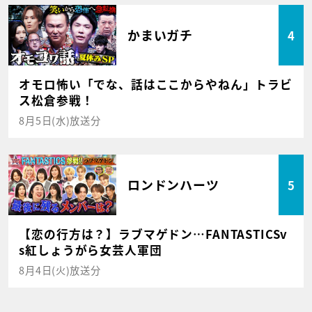
かまいガチ
4
オモロ怖い「でな、話はここからやねん」トラビ
ス松倉参戦！
8月5日(水)放送分
ロンドンハーツ
5
【恋の行方は？】ラブマゲドン…FANTASTICSv
s紅しょうがら女芸人軍団
8月4日(火)放送分