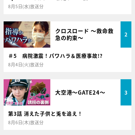
8月5日(水)放送分
クロスロード ～救命救
2
急の約束～
＃5 病院激震！パワハラ＆医療事故!?
8月4日(火)放送分
大空港～GATE24～
3
第3話 消えた子供と兎を追え！
8月6日(木)放送分