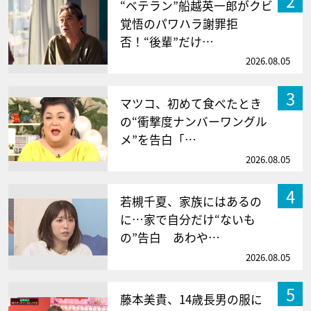
2
“ベテラン”船越英一郎がクビ
覚悟のパワハラ謝罪拒
否！“後輩”だけ…
2026.08.05
3
マツコ、初めて食べたとき
の“衝撃度ナンバーワングル
メ”を告白「…
2026.08.05
4
若槻千夏、家族にはあるの
に…家で自分だけ“ないも
の”告白 あわや…
2026.08.05
5
藤本美貴、14歳長男の服に