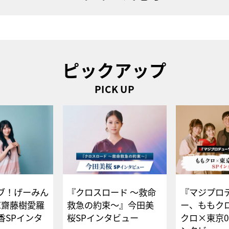
ピックアップ
PICK UP
ブ！げーみん
『クロスロード ～救命
『マジプロ
E齋藤樹愛羅
救急の約束～』今田美
ー、ももク
香SPインタ
桜SPインタビュー
クロ×東京0