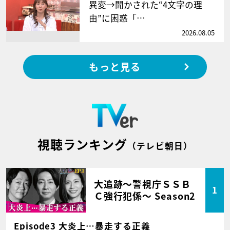
異変→聞かされた“4文字の理
由”に困惑「…
2026.08.05
もっと見る
視聴ランキング
（テレビ朝日）
大追跡～警視庁ＳＳＢ
1
Ｃ強行犯係～ Season2
Episode3 大炎上…暴走する正義